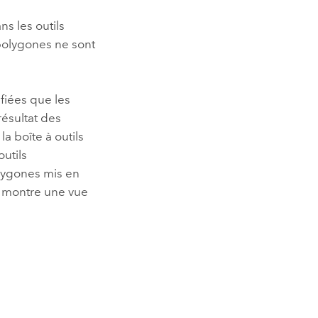
s les outils
polygones ne sont
fiées que les
résultat des
la boîte à outils
outils
lygones mis en
e montre une vue