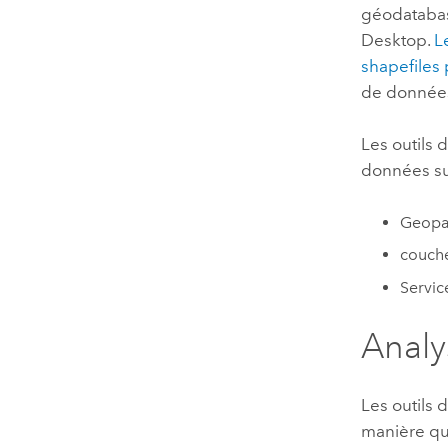
géodatabase
Desktop.
L
shapefiles 
de donnée
Les outils
données sui
Geopa
couch
Service
Analy
Les outils
manière que