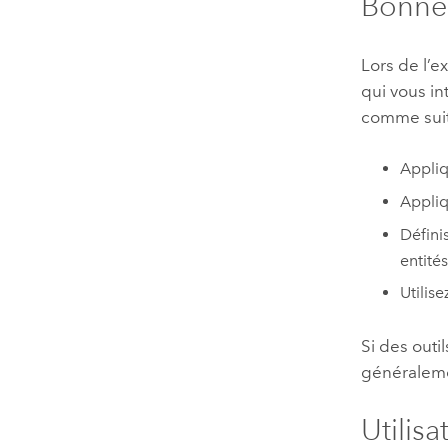
Bonnes
Lors de l’
qui vous i
comme suit
Appli
Appli
Définis
entités
Utilise
Si des outi
généraleme
Utilis