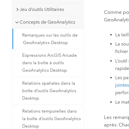
Jeu d’outils Utilitaires
Comme pour
GeoAnalyti
Concepts de GeoAnalytics
La tai
Remarques sur les outils de
GeoAnalytics Desktop
La sou
fichier
Expressions ArcGIS Arcade
L’outi
dans la boîte à outils
rapide
GeoAnalytics Desktop
Les par
Relations spatiales dans la
jointes
boîte d’outils GeoAnalytics
perfor
Desktop
Le mat
Relations temporelles dans
Les remarq
la boîte d’outils GeoAnalytics
après. Cha
Desktop