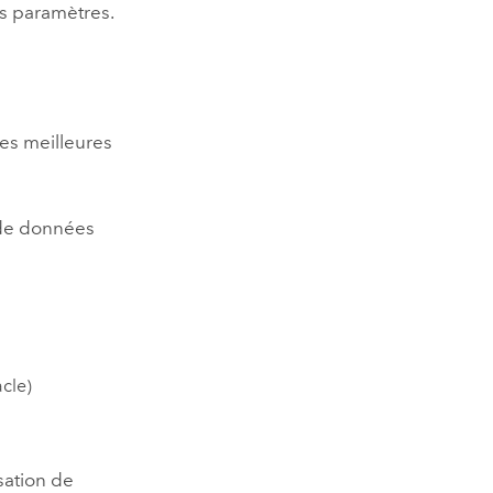
es paramètres.
es meilleures
 de données
cle
)
isation de