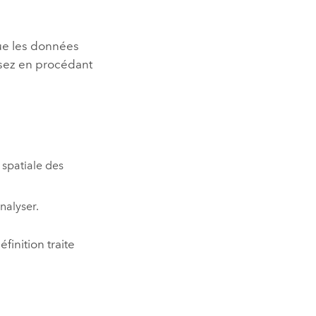
que les données
ysez en procédant
 spatiale des
nalyser.
finition traite