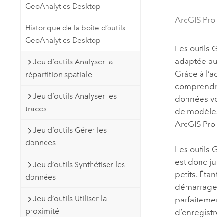
GeoAnalytics Desktop
Ressources naturelles
Technologie Developer
ArcGIS Pro
Historique de la boîte d’outils
Créer des applications de
GeoAnalytics Desktop
cartographie et d’analyse spatiale
Tous les secteurs d’activité
Les outils 
adaptée aux
Jeu d’outils Analyser la
Grâce à l’a
répartition spatiale
Tous les produits
comprendre 
Jeu d’outils Analyser les
données vo
traces
de modèles,
ArcGIS Pro
Jeu d’outils Gérer les
données
Les outils 
est donc ju
Jeu d’outils Synthétiser les
petits. Éta
données
démarrage i
Jeu d’outils Utiliser la
parfaitemen
proximité
d’enregist