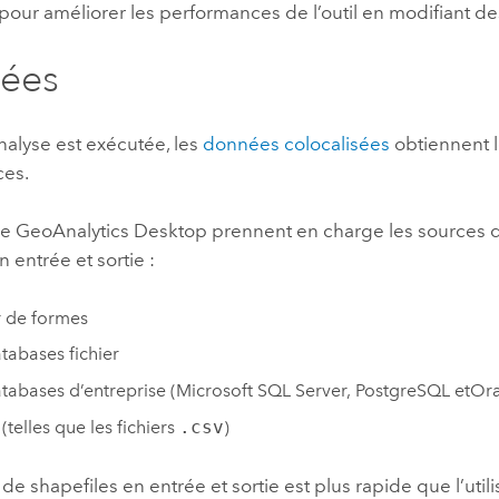
on pour améliorer les performances de l’outil en modifiant d
ées
nalyse est exécutée, les
données colocalisées
obtiennent l
ces.
 de GeoAnalytics Desktop prennent en charge les sources
n entrée et sortie :
r de formes
abases fichier
abases d’entreprise (
Microsoft SQL Server
,
PostgreSQL
et
Ora
(telles que les fichiers
.csv
)
n de shapefiles en entrée et sortie est plus rapide que l’util