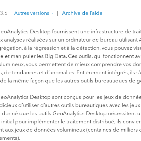
professionnels et
perspectiv
 3.6
|
|
Archive de l’aide
Autres versions
technologiques
tendances
l’univers
GeoAnalytics Desktop fournissent une infrastructure de tra
géospatia
 analyses réalisées sur un ordinateur de bureau utilisant
grégation, à la régression et à la détection, vous pouvez visu
Tous les récits
et manipuler les Big Data. Ces outils, qui fonctionnent av
lumineux, vous permettent de mieux comprendre vos don
 de tendances et d’anomalies. Entièrement intégrés, ils s
de la même façon que les autres outils bureautiques de g
GeoAnalytics Desktop sont conçus pour les jeux de donnée
dicieux d’utiliser d’autres outils bureautiques avec les je
nt donné que les outils GeoAnalytics Desktop nécessitent 
nitial pour implémenter le traitement distribué, ils convi
t aux jeux de données volumineux (centaines de milliers o
rements).