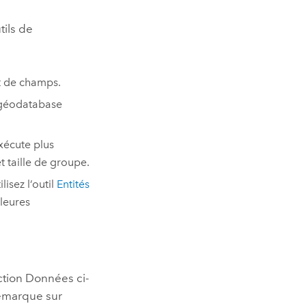
tils de
et de champs.
e géodatabase
xécute plus
 taille de groupe.
lisez l’outil
Entités
lleures
ction Données ci-
remarque sur