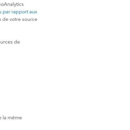
GeoAnalytics
s par rapport aux
ix de votre source
ources de
de la même