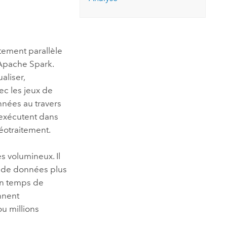
essai gratuit.
Lire le récit
Explorer ce cours
es et
Découvrir ArcGIS Pro
 de
itement parallèle
l
Apache Spark
.
aliser,
ec les jeux de
nées au travers
’exécutent dans
éotraitement.
s volumineux. Il
ux de données plus
un temps de
ennent
u millions