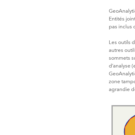
GeoAnalytic
Entités join
pas inclus 
Les outils
autres outi
sommets sur
d’analyse (e
GeoAnalyti
zone tampo
agrandie d