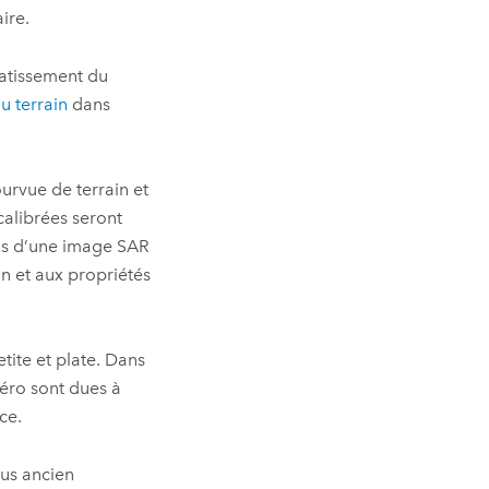
ire.
latissement du
u terrain
dans
ourvue de terrain et
calibrées seront
cas d’une image SAR
n et aux propriétés
tite et plate. Dans
zéro sont dues à
ce.
lus ancien