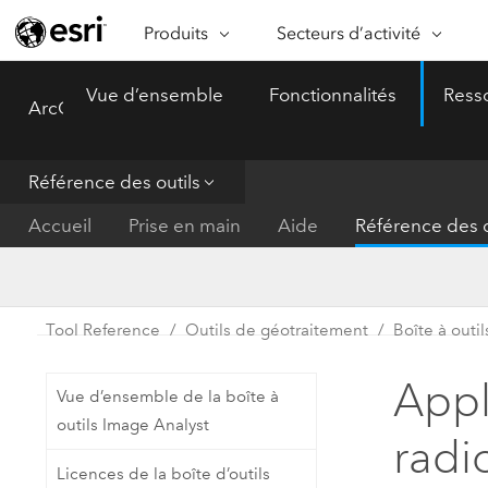
Produits
Secteurs d’activité
ARCGIS
SECTEURS D’ACTIVITÉ
FO
Vue d’ensemble
Fonctionnalités
Ress
ArcGIS Pro
Menu
Vue d’ensemble d’ArcGIS
Architecture, ingénierie et
Ca
Plateforme géospatiale
construction
Ob
d’entreprise d’Esri
do
Référence des outils
Entreprise
ArcGIS Online
An
Accueil
Prise en main
Aide
Référence des o
Protection de l’environnemen
Plateforme de cartographie SaaS
Aj
complète
gé
Enseignement
ArcGIS Pro
Ge
Fournisseurs d’énergie
Tool Reference
Outils de géotraitement
Boîte à outi
Logiciel SIG leader du marché
In
Gestion des installations
mondial
do
Appl
Vue d’ensemble de la boîte à
Santé et services à la person
ArcGIS Enterprise
outils Image Analyst
radi
Système de base pour les SIG et
Administrations nationales
Licences de la boîte d’outils
la cartographie