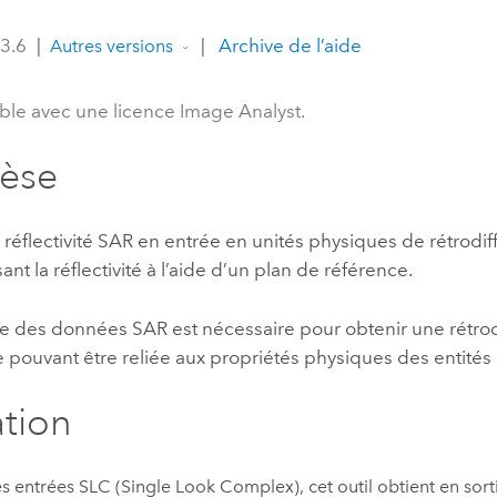
professionnels et
perspectiv
 3.6
|
|
Archive de l’aide
Autres versions
technologiques
tendances
l’univers
ble avec une licence Image Analyst.
géospatia
hèse
Tous les récits
a réflectivité SAR en entrée en unités physiques de rétrodi
ant la réflectivité à l’aide d’un plan de référence.
ge des données SAR est nécessaire pour obtenir une rétrod
ve pouvant être reliée aux propriétés physiques des entités
ation
es entrées SLC (Single Look Complex), cet outil obtient en sor