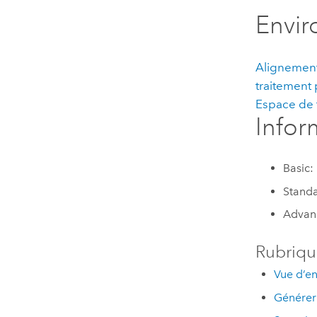
Envi
Alignement
traitement 
Espace de 
Infor
Basic:
Standa
Advanc
Rubriqu
Vue d’en
Générer 