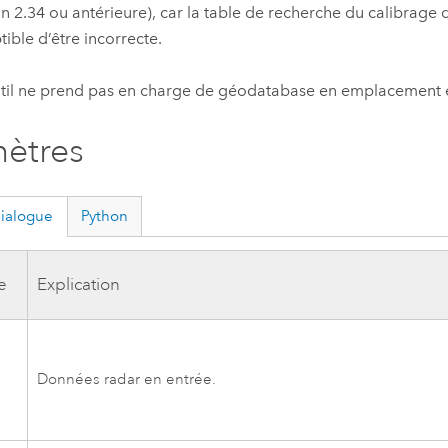
on 2.34 ou antérieure), car la table de recherche du calibrage 
tible d’être incorrecte.
til ne prend pas en charge de géodatabase en emplacement e
ètres
dialogue
Python
e
Explication
s
Données radar en entrée.