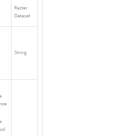
Raster
Dataset
String
a
ance
e
sol