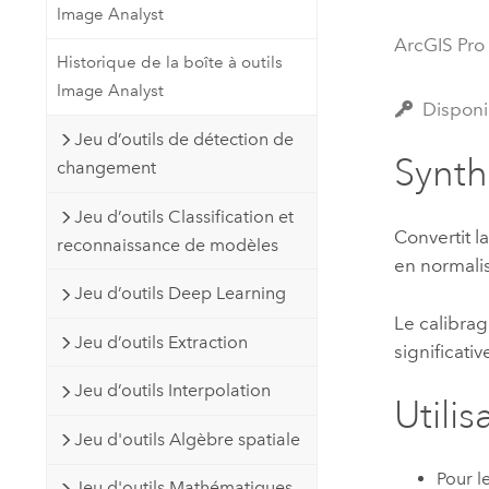
Image Analyst
Ressources naturelles
Technologie Developer
ArcGIS Pro
Historique de la boîte à outils
Créer des applications de
Image Analyst
cartographie et d’analyse spatiale
Tous les secteurs d’activité
Disponi
Jeu d’outils de détection de
Synt
changement
Tous les produits
Jeu d’outils Classification et
Convertit l
reconnaissance de modèles
en normalis
Jeu d’outils Deep Learning
Le calibra
Jeu d’outils Extraction
significati
Jeu d’outils Interpolation
Utilis
Jeu d'outils Algèbre spatiale
Pour l
Jeu d'outils Mathématiques