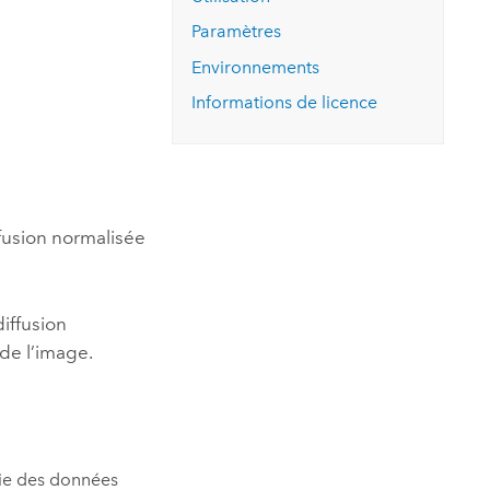
essai gratuit.
Lire le récit
Explorer ce cours
es et
Paramètres
Découvrir ArcGIS Pro
 de
Environnements
Informations de licence
l
ffusion normalisée
iffusion
 de l’image.
tie des données