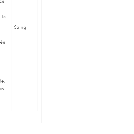
 ce
 la
String
rée
de,
on