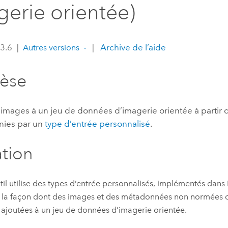
gerie orientée)
professionnels et
perspectiv
technologiques
tendances
l’univers
 3.6
|
|
Archive de l’aide
Autres versions
géospatia
hèse
Tous les récits
 images à un jeu de données d’imagerie orientée à partir
inies par un
type d’entrée personnalisé
.
ation
til utilise des types d’entrée personnalisés, implémentés dans
r la façon dont des images et des métadonnées non normées
 ajoutées à un jeu de données d’imagerie orientée.