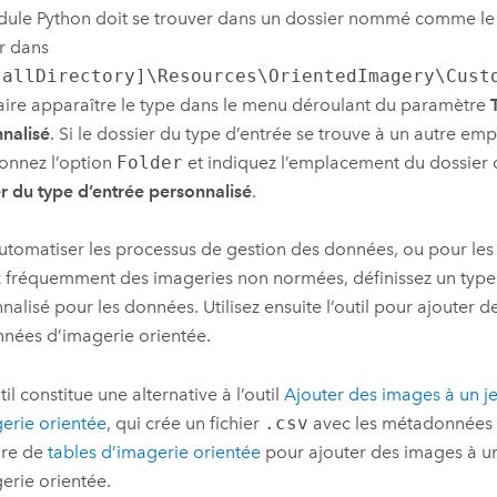
dule
Python
doit se trouver dans un dossier nommé comme le 
r dans
tallDirectory]\Resources\OrientedImagery\Cust
aire apparaître le type dans le menu déroulant du paramètre
nalisé
. Si le dossier du type d’entrée se trouve à un autre em
ionnez l’option
Folder
et indiquez l’emplacement du dossier 
r du type d’entrée personnalisé
.
utomatiser les processus de gestion des données, ou pour les s
ez fréquemment des imageries non normées, définissez un type
nalisé pour les données. Utilisez ensuite l’outil pour ajouter 
nées d’imagerie orientée.
il constitue une alternative à l’outil
Ajouter des images à un 
erie orientée
, qui crée un fichier
.csv
avec les métadonnées 
ure de
tables d’imagerie orientée
pour ajouter des images à u
erie orientée.