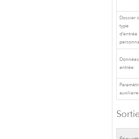
Dossier 
type
d’entrée
personna
Données
entrée
Paramètr
auxiliaire
Sorti
Étiquett