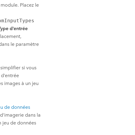
module. Placez le
omInputTypes
Type d’entrée
placement,
dans le paramètre
implifier si vous
 d’entrée
des images à un jeu
jeu de données
d’imagerie dans la
n jeu de données