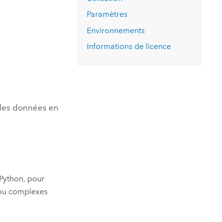
essai gratuit.
Lire le récit
Explorer ce cours
es et
Paramètres
Découvrir ArcGIS Pro
 de
Environnements
Informations de licence
l
 des données en
Python
, pour
 ou complexes