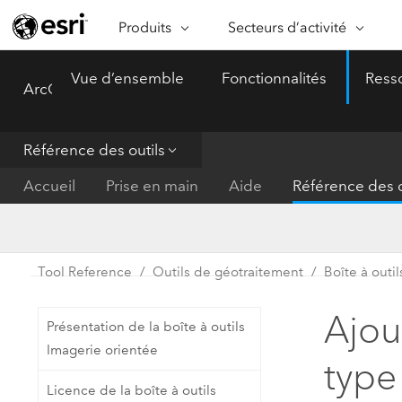
Produits
Secteurs d’activité
ARCGIS
SECTEURS D’ACTIVITÉ
FO
Vue d’ensemble
Fonctionnalités
Ress
ArcGIS Pro
Menu
Vue d’ensemble d’ArcGIS
Architecture, ingénierie et
Ca
Plateforme géospatiale
construction
Ob
d’entreprise d’Esri
do
Référence des outils
Entreprise
ArcGIS Online
An
Accueil
Prise en main
Aide
Référence des o
Protection de l’environnemen
Plateforme de cartographie SaaS
Aj
complète
gé
Enseignement
ArcGIS Pro
Ge
Fournisseurs d’énergie
Tool Reference
Outils de géotraitement
Boîte à outi
Logiciel SIG leader du marché
In
Gestion des installations
mondial
do
Ajou
Présentation de la boîte à outils
Santé et services à la person
ArcGIS Enterprise
Imagerie orientée
type
Système de base pour les SIG et
Administrations nationales
Licence de la boîte à outils
la cartographie