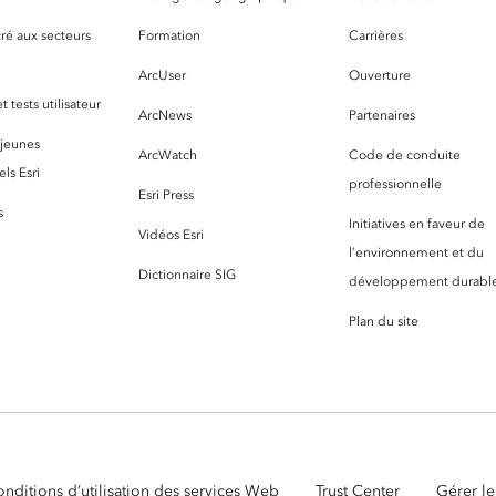
ré aux secteurs
Formation
Carrières
ArcUser
Ouverture
 tests utilisateur
ArcNews
Partenaires
 jeunes
ArcWatch
Code de conduite
ls Esri
professionnelle
Esri Press
s
Initiatives en faveur de
Vidéos Esri
l’environnement et du
Dictionnaire SIG
développement durabl
Plan du site
nditions d’utilisation des services Web
Trust Center
Gérer le