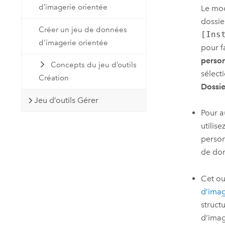
d’imagerie orientée
Le mo
dossie
Créer un jeu de données
[Ins
d'imagerie orientée
pour f
person
Concepts du jeu d’outils
sélect
Création
Dossie
Jeu d’outils Gérer
Pour a
utilis
person
de don
Cet out
d’imag
struct
d’imag