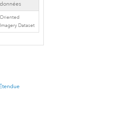
données
Oriented
Imagery Dataset
Étendue