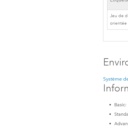
Jeu de d
orientée 
Envi
Système de
Infor
Basic:
Standa
Advan