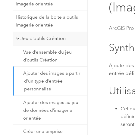
(Ima
Imagerie orientée
Ressources naturelles
Technologie Developer
Historique de la boîte à outils
Créer des applications de
Imagerie orientée
cartographie et d’analyse spatiale
Tous les secteurs d’activité
ArcGIS Pro
Jeu d’outils Création
Synt
Tous les produits
Vue d’ensemble du jeu
d’outils Création
Ajoute des
entrée déf
Ajouter des images à partir
d’un type d’entrée
Utilis
personnalisé
Ajouter des images au jeu
Cet ou
de données d’imagerie
défini
orientée
seront
Créer une emprise