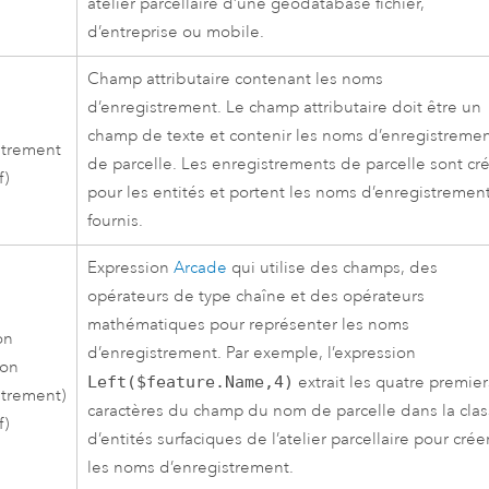
atelier parcellaire d’une géodatabase fichier,
d’entreprise ou mobile.
Champ attributaire contenant les noms
d’enregistrement. Le champ attributaire doit être un
champ de texte et contenir les noms d’enregistreme
strement
de parcelle. Les enregistrements de parcelle sont cr
f)
pour les entités et portent les noms d’enregistremen
fournis.
Expression
Arcade
qui utilise des champs, des
opérateurs de type chaîne et des opérateurs
mathématiques pour représenter les noms
on
d’enregistrement. Par exemple, l’expression
ion
Left($feature.Name,4)
extrait les quatre premier
strement)
caractères du champ du nom de parcelle dans la cla
f)
d’entités surfaciques de l’atelier parcellaire pour crée
les noms d’enregistrement.