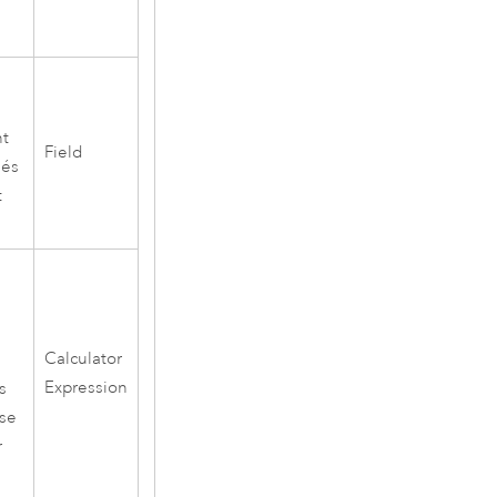
nt
Field
éés
t
Calculator
Expression
s
sse
r