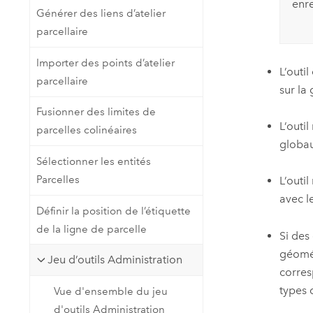
enr
Générer des liens d’atelier
parcellaire
Importer des points d’atelier
L’outi
parcellaire
sur la
Fusionner des limites de
L’outi
parcelles colinéaires
globau
Sélectionner les entités
Parcelles
L’outi
avec l
Définir la position de l’étiquette
de la ligne de parcelle
Si des
géomét
Jeu d’outils Administration
corres
types 
Vue d'ensemble du jeu
d'outils Administration