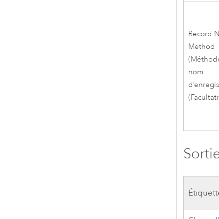
Record 
Method
(Méthod
nom
d’enregi
(Facultati
Sorti
Étiquett