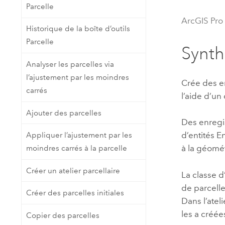
Parcelle
Ressources naturelles
Technologie Developer
ArcGIS Pro
Historique de la boîte d’outils
Créer des applications de
Parcelle
cartographie et d’analyse spatiale
Tous les secteurs d’activité
Synt
Analyser les parcelles via
l’ajustement par les moindres
Tous les produits
Crée des en
carrés
l’aide d’u
Ajouter des parcelles
Des enregis
d’entités 
Appliquer l’ajustement par les
à la géomét
moindres carrés à la parcelle
Créer un atelier parcellaire
La classe d
de parcelle
Créer des parcelles initiales
Dans l’atel
les a créées
Copier des parcelles