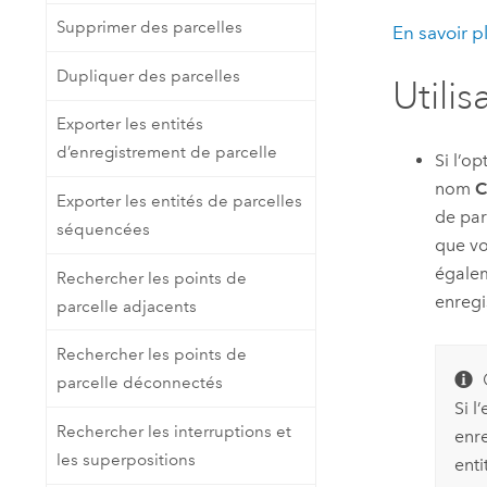
Supprimer des parcelles
En savoir p
Dupliquer des parcelles
Utilis
Exporter les entités
d’enregistrement de parcelle
Si l’o
nom
C
Exporter les entités de parcelles
de par
séquencées
que vo
égalem
Rechercher les points de
enregi
parcelle adjacents
Rechercher les points de
parcelle déconnectés
Si l
Rechercher les interruptions et
enr
les superpositions
enti