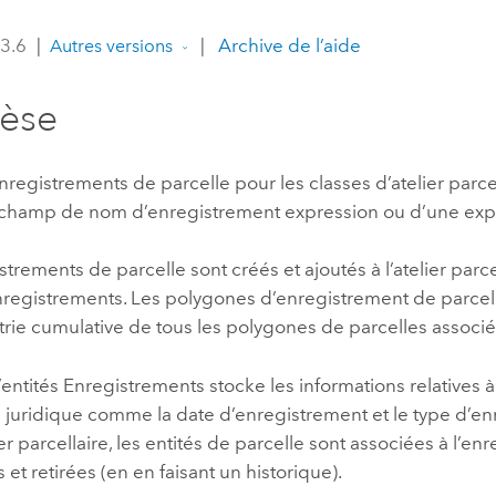
professionnels et
perspectiv
 3.6
|
|
Archive de l’aide
Autres versions
technologiques
tendances
l’univers
hèse
géospatia
registrements de parcelle pour les classes d’atelier parce
Tous les récits
n champ de nom d’enregistrement expression ou d’une exp
trements de parcelle sont créés et ajoutés à l’atelier parce
Enregistrements. Les polygones d’enregistrement de parce
rie cumulative de tous les polygones de parcelles associé
’entités Enregistrements stocke les informations relatives 
 juridique comme la date d’enregistrement et le type d’en
ier parcellaire, les entités de parcelle sont associées à l’e
 et retirées (en en faisant un historique).