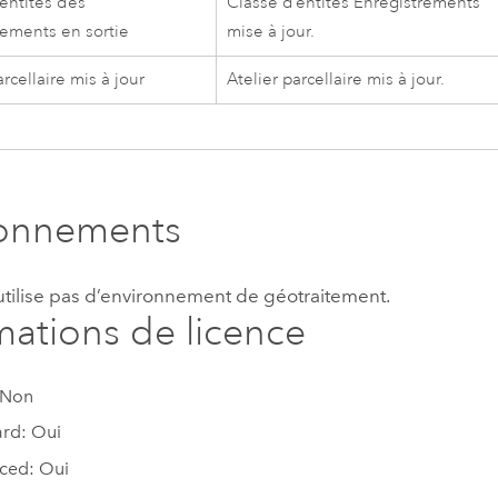
’entités des
Classe d’entités Enregistrements
rements en sortie
mise à jour.
arcellaire mis à jour
Atelier parcellaire mis à jour.
ronnements
’utilise pas d’environnement de géotraitement.
mations de licence
 Non
rd: Oui
ced: Oui