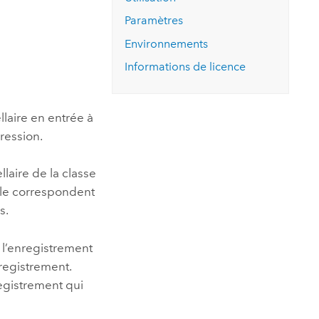
essai gratuit.
Lire le récit
Explorer ce cours
es et
Paramètres
Découvrir ArcGIS Pro
 de
Environnements
Informations de licence
l
llaire en entrée à
ression.
llaire de la classe
lle correspondent
s.
à l’enregistrement
registrement.
nregistrement qui