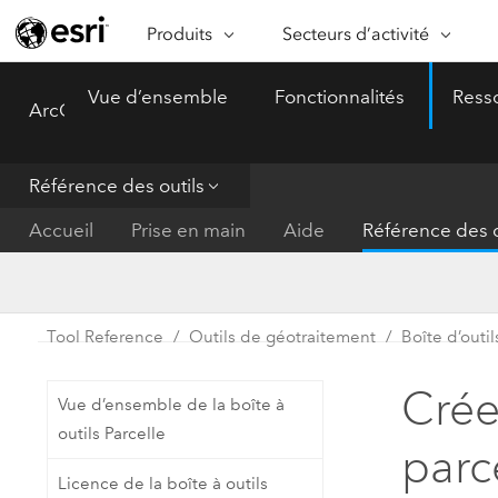
Produits
Secteurs d’activité
ARCGIS
SECTEURS D’ACTIVITÉ
FO
Vue d’ensemble
Fonctionnalités
Ress
ArcGIS Pro
Menu
Vue d’ensemble d’ArcGIS
Architecture, ingénierie et
Ca
Plateforme géospatiale
construction
Ob
d’entreprise d’Esri
do
Référence des outils
Entreprise
ArcGIS Online
An
Accueil
Prise en main
Aide
Référence des o
Protection de l’environnemen
Plateforme de cartographie SaaS
Aj
complète
gé
Enseignement
ArcGIS Pro
Ge
Fournisseurs d’énergie
Tool Reference
Outils de géotraitement
Boîte d’outil
Logiciel SIG leader du marché
In
Gestion des installations
mondial
do
Crée
Vue d’ensemble de la boîte à
Santé et services à la person
ArcGIS Enterprise
outils Parcelle
parce
Système de base pour les SIG et
Administrations nationales
Licence de la boîte à outils
la cartographie