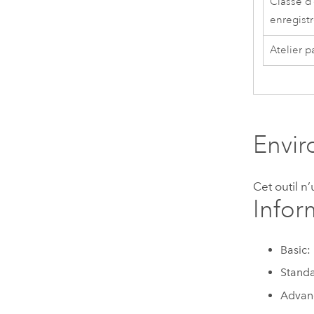
Classe d
enregist
Atelier p
Envi
Cet outil n
Infor
Basic:
Standa
Advan