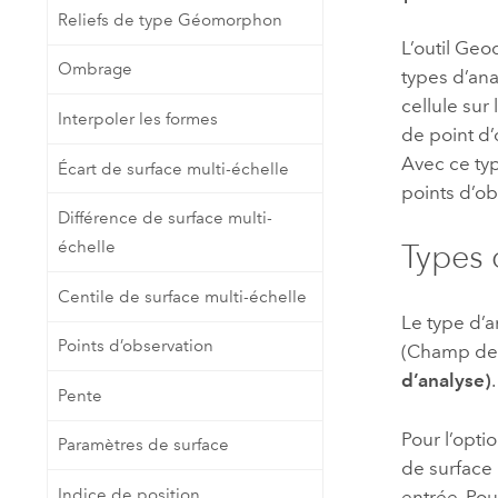
Reliefs de type Géomorphon
L’outil
Geod
Ombrage
types d’ana
cellule sur
Interpoler les formes
de point d’
Avec ce typ
Écart de surface multi-échelle
points d’ob
Différence de surface multi-
échelle
Types 
Centile de surface multi-échelle
Le type d’a
Points d’observation
(Champ de 
d’analyse)
.
Pente
Pour l’opti
Paramètres de surface
de surface 
Indice de position
entrée. Pou