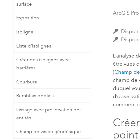
surface
Ressources naturelles
Technologie Developer
ArcGIS Pro
Exposition
Créer des applications de
cartographie et d’analyse spatiale
Tous les secteurs d’activité
Disponi
Isoligne
Disponi
Liste d’isolignes
Tous les produits
L’analyse d
Créer des isolignes avec
être vues d
barrières
(Champ de 
champ de v
Courbure
duquel vous
Remblais déblais
d’observati
comment con
Lissage avec préservation des
entités
Créer
point
Champ de vision géodésique