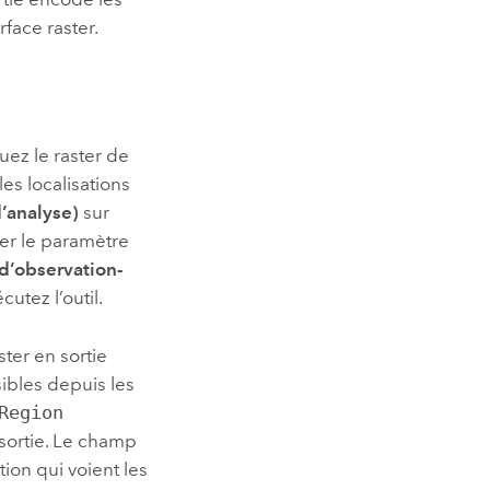
face raster.
quez le raster de
les localisations
d’analyse)
sur
ver le paramètre
 d’observation-
utez l’outil.
ster en sortie
sibles depuis les
Region
 sortie. Le champ
tion qui voient les