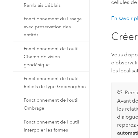
cellules de
Remblais déblais
En savoir p
Fonctionnement du lissage
avec préservation des
Créer
entités
Fonctionnement de l’outil
Vous dispos
Champ de vision
d’observati
géodésique
les localisa
Fonctionnement de l’outil
Reliefs de type Géomorphon
Rema
Fonctionnement de l’outil
Avant de
Ombrage
les relat
dialogu
Fonctionnement de l'outil
repérez 
Interpoler les formes
automat