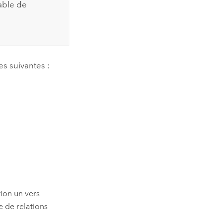
table de
s suivantes :
tion un vers
e de relations