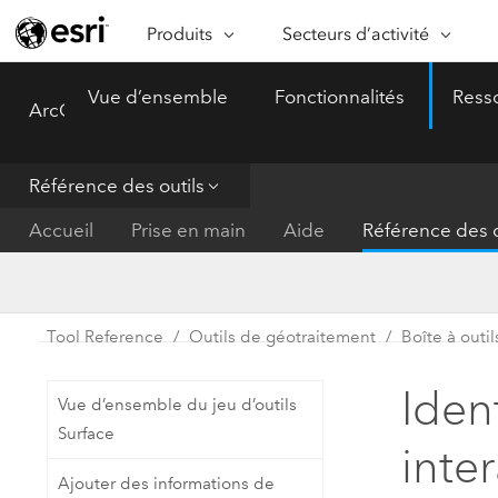
Produits
Secteurs d’activité
ARCGIS
SECTEURS D’ACTIVITÉ
FO
Vue d’ensemble
Fonctionnalités
Ress
ArcGIS Pro
Menu
Vue d’ensemble d’ArcGIS
Architecture, ingénierie et
Ca
Plateforme géospatiale
construction
Ob
d’entreprise d’Esri
do
Référence des outils
Entreprise
ArcGIS Online
An
Accueil
Prise en main
Aide
Référence des o
Protection de l’environnemen
Plateforme de cartographie SaaS
Aj
complète
gé
Enseignement
ArcGIS Pro
Ge
Fournisseurs d’énergie
Tool Reference
Outils de géotraitement
Boîte à outil
Logiciel SIG leader du marché
In
Gestion des installations
mondial
do
Iden
Vue d’ensemble du jeu d’outils
Santé et services à la person
ArcGIS Enterprise
Surface
inte
Système de base pour les SIG et
Administrations nationales
Ajouter des informations de
la cartographie