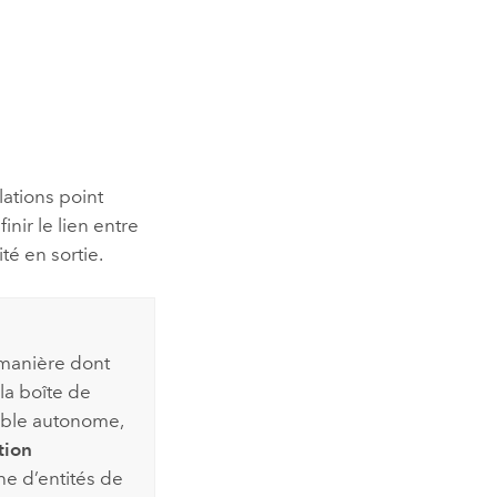
lations point
nir le lien entre
ité en sortie.
 manière dont
la boîte de
able autonome,
tion
he d’entités de