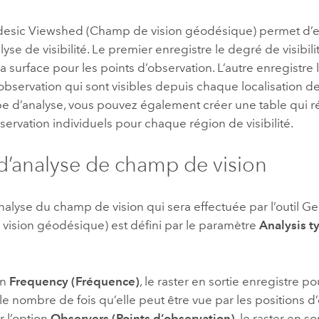
esic Viewshed (Champ de vision géodésique)
permet d’e
lyse de visibilité. Le premier enregistre le degré de visibi
 la surface pour les points d’observation. L’autre enregistre 
observation qui sont visibles depuis chaque localisation de 
e d’analyse, vous pouvez également créer une table qui ré
servation individuels pour chaque région de visibilité.
d’analyse de champ de vision
nalyse du champ de vision qui sera effectuée par l’outil
Ge
vision géodésique)
est défini par le paramètre
Analysis t
on
Frequency (Fréquence)
, le raster en sortie enregistre p
le nombre de fois qu’elle peut être vue par les positions d
r l’option
Observers (Points d’observation)
, le raster en s