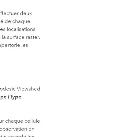
ffectuer deux
lité de chaque
les localisations
la surface raster.
pertorie les
odesic Viewshed
ype (Type
our chaque cellule
’observation en
ortie encode les