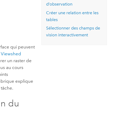
essai gratuit.
d’observation
Lire le récit
Explorer ce cours
es et
Découvrir ArcGIS Pro
Créer une relation entre les
 de
tables
l
Sélectionner des champs de
vision interactivement
urface qui peuvent
 Viewshed
rer un raster de
sus au cours
ints
rubrique explique
 tâche.
on du