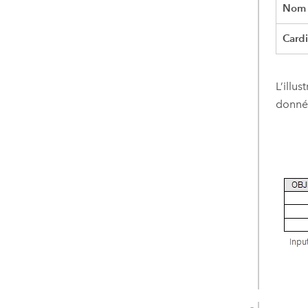
Nom d
Cardi
L’illu
donnée