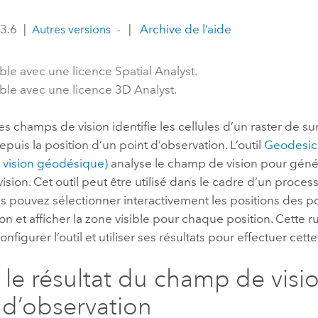
professionnels et
perspectiv
 3.6
|
|
Archive de l’aide
Autres versions
technologiques
tendances
l’univers
ble avec une licence Spatial Analyst.
géospatia
ble avec une licence 3D Analyst.
Tous les récits
es champs de vision identifie les cellules d’un raster de s
epuis la position d’un point d’observation.
L’outil
Geodesic
vision géodésique)
analyse le champ de vision pour géné
ision.
Cet outil peut être utilisé dans le cadre d’un proces
 pouvez sélectionner interactivement les positions des po
on et afficher la zone visible pour chaque position. Cette 
figurer l’outil et utiliser ses résultats pour effectuer cette
 le résultat du champ de visi
 d’observation