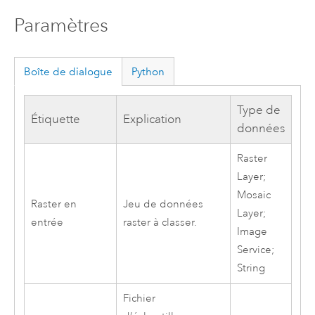
Paramètres
Boîte de dialogue
Python
Type de
Étiquette
Explication
données
Raster
Layer;
Mosaic
Raster en
Jeu de données
Layer;
entrée
raster à classer.
Image
Service;
String
Fichier