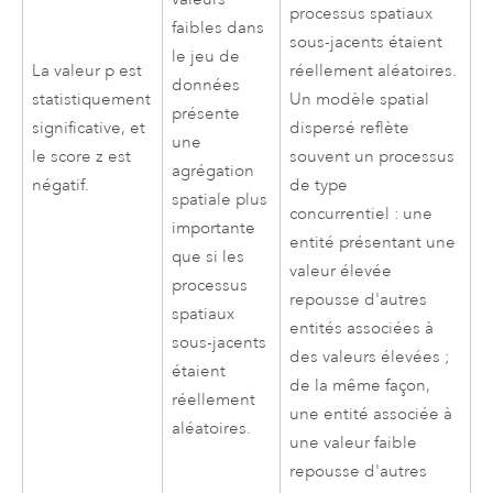
processus spatiaux
faibles dans
sous-jacents étaient
le jeu de
La valeur p est
réellement aléatoires.
données
statistiquement
Un modèle spatial
présente
significative, et
dispersé reflète
une
le score z est
souvent un processus
agrégation
négatif.
de type
spatiale plus
concurrentiel : une
importante
entité présentant une
que si les
valeur élevée
processus
repousse d'autres
spatiaux
entités associées à
sous-jacents
des valeurs élevées ;
étaient
de la même façon,
réellement
une entité associée à
aléatoires.
une valeur faible
repousse d'autres