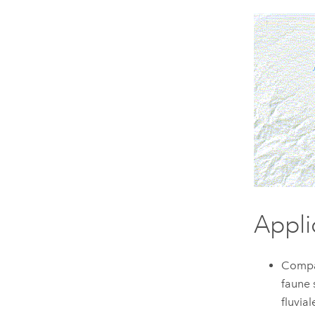
Appli
Compar
faune 
fluvia