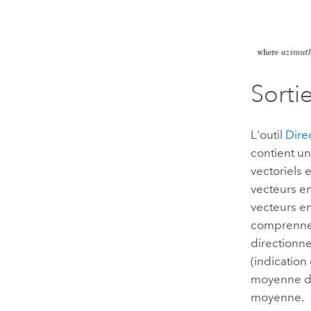
Sorti
L'outil
Dire
contient un
vectoriels
vecteurs en
vecteurs en
comprennent
directionnel
(indication
moyenne di
moyenne.