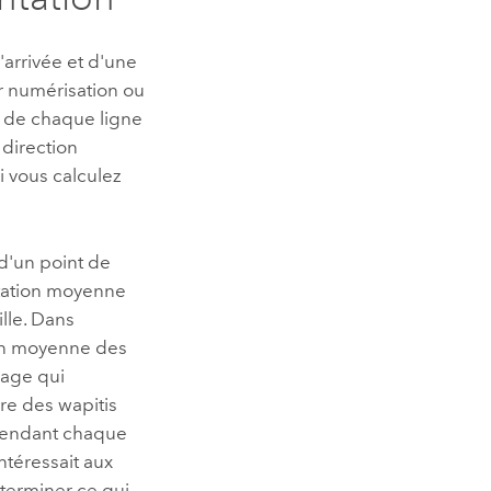
'arrivée et d'une
par numérisation ou
n de chaque ligne
 direction
i vous calculez
d'un point de
entation moyenne
ille. Dans
tion moyenne des
vage qui
ère des wapitis
 pendant chaque
intéressait aux
éterminer ce qui