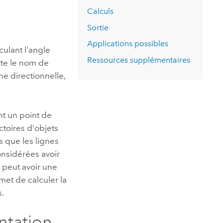
essai gratuit.
Calculs
Lire le récit
Explorer ce cours
es et
Découvrir ArcGIS Pro
 de
Sortie
Applications possibles
ulant l'angle
l
Ressources supplémentaires
rte le nom de
e directionnelle,
nt un point de
ctoires d'objets
s que les lignes
considérées avoir
e peut avoir une
et de calculer la
s.
ntation