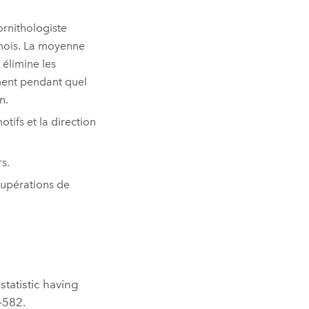
ornithologiste
 mois. La moyenne
 élimine les
ment pendant quel
n.
tifs et la direction
s.
écupérations de
statistic having
-582.