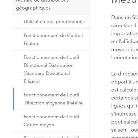
géographiques
Dans un SIG
Utilisation des pondérations
direction. 
importation
Fonctionnement de Central
en l'affich
Feature
moyenne, ve
l'orientati
Fonctionnement de l'outil
Directional Distribution
(Standard Deviational
La directio
Ellipse)
départ à un
est calculé
Fonctionnement de l'outil
certaines s
Direction moyenne linéaire
lignes qui
s'intéresse
Fonctionnement de l'outil
peut calcu
Centre moyen
saison. Tout
caractérist