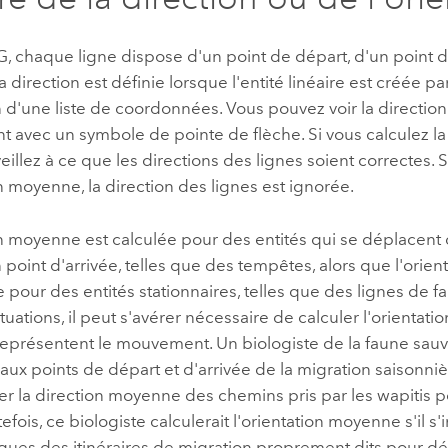
, chaque ligne dispose d'un point de départ, d'un point d
La direction est définie lorsque l'entité linéaire est créée 
 d'une liste de coordonnées. Vous pouvez voir la directio
ant avec un symbole de pointe de flèche. Si vous calculez la
illez à ce que les directions des lignes soient correctes. S
on moyenne, la direction des lignes est ignorée.
n moyenne est calculée pour des entités qui se déplacent 
 point d'arrivée, telles que des tempêtes, alors que l'ori
e pour des entités stationnaires, telles que des lignes de fa
ituations, il peut s'avérer nécessaire de calculer l'orienta
 représentent le mouvement. Un biologiste de la faune sau
 aux points de départ et d'arrivée de la migration saisonni
ler la direction moyenne des chemins pris par les wapitis
efois, ce biologiste calculerait l'orientation moyenne s'il s'
iques des itinéraires de migration proprement dits pour d