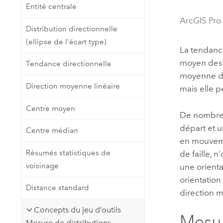
Entité centrale
Ressources naturelles
Technologie Developer
ArcGIS Pro
Créer des applications de
Distribution directionnelle
cartographie et d’analyse spatiale
(ellipse de l'écart type)
Tous les secteurs d’activité
La tendance
moyen des l
Tendance directionnelle
moyenne di
Tous les produits
Direction moyenne linéaire
mais elle p
Centre moyen
De nombreus
départ et u
Centre médian
en mouvemen
Résumés statistiques de
de faille, 
voisinage
une orienta
orientation
Distance standard
direction 
Concepts du jeu d’outils
Mesur
Mesure de distributions