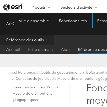
Produits
Secteurs d’activité
ARCGIS
SECTEURS D’ACTIVITÉ
FO
Vue d’ensemble
Fonctionnalités
Ress
ArcGIS Pro
Menu
Vue d’ensemble d’ArcGIS
Architecture, ingénierie et
Ca
Plateforme géospatiale
construction
Ob
d’entreprise d’Esri
do
Référence des outils
Entreprise
ArcGIS Online
An
Accueil
Prise en main
Aide
Référence des o
Protection de l’environnemen
Plateforme de cartographie SaaS
Aj
complète
gé
Enseignement
ArcGIS Pro
Ge
Fournisseurs d’énergie
Tool Reference
Outils de géotraitement
Boîte à outil
Logiciel SIG leader du marché
In
Concepts du jeu d’outils Mesure de distributions géo
Gestion des installations
mondial
do
Fonc
Présentation du jeu d'outils
Santé et services à la person
ArcGIS Enterprise
Mesure de distributions
moye
Système de base pour les SIG et
géographiques
Administrations nationales
la cartographie