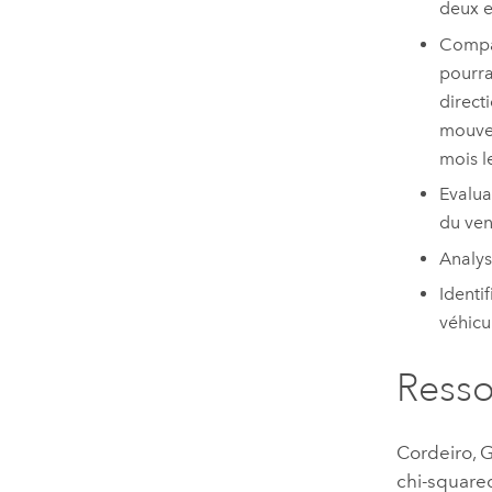
deux e
Compar
pourra
direct
mouvem
mois l
Evalua
du ven
Analys
Identi
véhicu
Resso
Cordeiro, Ga
chi-squared