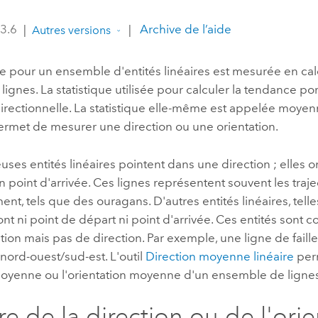
professionnels et
perspectiv
 3.6
|
|
Archive de l’aide
Autres versions
technologiques
tendances
l’univers
 pour un ensemble d'entités linéaires est mesurée en calc
géospatia
ignes. La statistique utilisée pour calculer la tendance po
rectionnelle. La statistique elle-même est appelée moyenn
Tous les récits
ermet de mesurer une direction ou une orientation.
es entités linéaires pointent dans une direction ; elles o
n point d'arrivée. Ces lignes représentent souvent les traje
t, tels que des ouragans. D'autres entités linéaires, telle
n'ont ni point de départ ni point d'arrivée. Ces entités sont 
tion mais pas de direction. Par exemple, une ligne de faill
 nord-ouest/sud-est. L'outil
Direction moyenne linéaire
perm
moyenne ou l'orientation moyenne d'un ensemble de ligne
e de la direction ou de l'orie