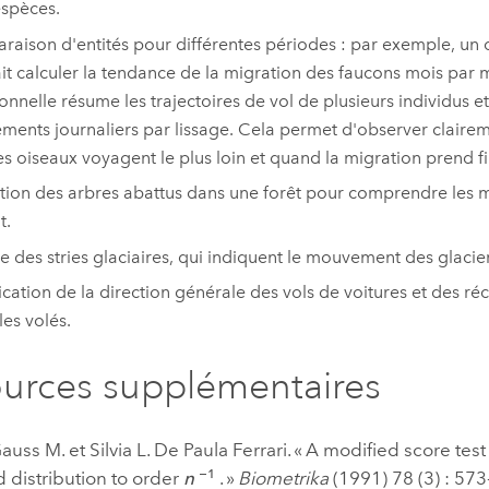
spèces.
aison d'entités pour différentes périodes : par exemple, un 
it calculer la tendance de la migration des faucons mois par
ionnelle résume les trajectoires de vol de plusieurs individus et
ents journaliers par lissage. Cela permet d'observer claire
es oiseaux voyagent le plus loin et quand la migration prend fi
tion des arbres abattus dans une forêt pour comprendre les mo
t.
e des stries glaciaires, qui indiquent le mouvement des glacier
fication de la direction générale des vols de voitures et des r
les volés.
urces supplémentaires
uss M. et Silvia L. De Paula Ferrari. « A modified score test 
−1
 distribution to order
n
. »
Biometrika
(1991) 78 (3) : 573