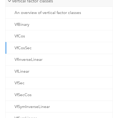
Vertical factor classes
An overview of vertical factor classes
VfBinary
VfCos
VfCosSec
VfInverseLinear
VfLinear
VfSec
VfSecCos
VfSymInverseLinear