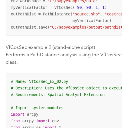
env.workspace = 
"C:/sapyexamples/data"
myVerticalFactor = VfCosSec(-
90
, 
90
, 
1
, 
1
)

outPathDist = PathDistance(
"source.shp"
, 
"costraste
                           myVerticalFactor)

outPathDist.save(
"C:/sapyexamples/output/pathdistvs
VfCosSec example 2 (stand-alone script)
Performs a PathDistance analysis using the VfCosSec
class.
# Name: VfCosSec_Ex_02.py
# Description: Uses the VfCosSec object to execute 
# Requirements: Spatial Analyst Extension
# Import system modules
import
from
 arcpy 
import
from
 arcpy.sa 
import
 *
