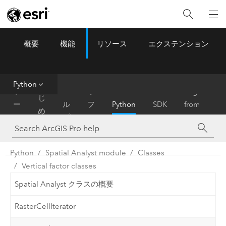
概要
機能
リソース
エクステンション
ArcGIS Pro
Menu
ツ
ー
ル
Python
は
ホ
ヘ
リ
Migrate
じ
ー
ル
フ
Python
SDK
from
め
ム
プ
ァ
ArcMap
に
レ
ン
Python
Spatial Analyst module
Classes
ス
Vertical factor classes
Spatial Analyst クラスの概要
RasterCellIterator