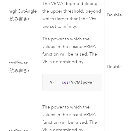
The VRMA degree defining
highCutAngle
the upper threshold, beyond
Double
(読み書き)
which (larger than) the VFs
are set to infinity.
The power to which the
values in the cosine VRMA
function will be raised. The
VF is determined by:
cosPower
Double
(読み書き)
 VF = 
cos
(VRMA)power
The power to which the
values in the secant VRMA
function will be raised. The
VF is determined by: