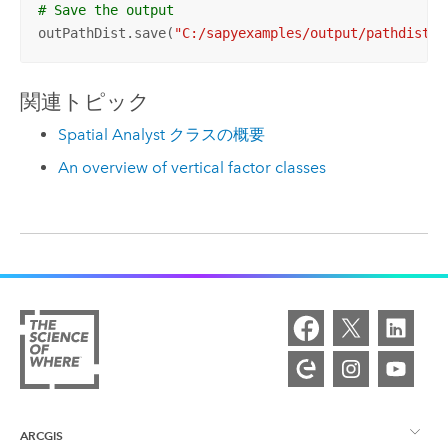
# Save the output 
outPathDist.save(
"C:/sapyexamples/output/pathdistvs
関連トピック
Spatial Analyst クラスの概要
An overview of vertical factor classes
ARCGIS