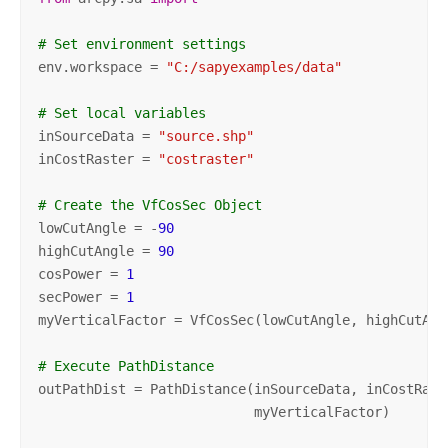
# Set environment settings
env.workspace = 
"C:/sapyexamples/data"
# Set local variables
inSourceData = 
"source.shp"
inCostRaster = 
"costraster"
# Create the VfCosSec Object
lowCutAngle = -
90
highCutAngle = 
90
cosPower = 
1
secPower = 
1
myVerticalFactor = VfCosSec(lowCutAngle, highCutAng
# Execute PathDistance
outPathDist = PathDistance(inSourceData, inCostRast
                           myVerticalFactor)
