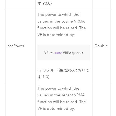
す 90.0)
The power to which the
values in the cosine VRMA
function will be raised. The
VF is determined by:
cosPower
Double
 VF = 
cos
(VRMA)power
(デフォルト値は次のとおりで
す 1.0)
The power to which the
values in the secant VRMA
function will be raised. The
VF is determined by: