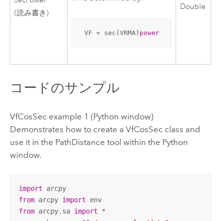
secPower
Double
(読み書き)
 VF = sec(VRMA)
power
コードのサンプル
VfCosSec example 1 (Python window)
Demonstrates how to create a VfCosSec class and
use it in the PathDistance tool within the Python
window.
import
from
 arcpy 
import
from
 arcpy.sa 
import
 *
