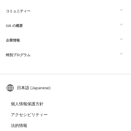
コミュニティー
ArcGIS の概要
GIS の概要
Esri Community
マッピング
企業情報
GIS とは
ArcGIS ブログ
ArcGIS Pro
特別プログラム
Esri について
ロケーション インテリジェンス
業界ブログ
ArcGIS Enterprise
ArcGIS for Personal Use
Esri に連絡
トレーニング
ユーザー調査およびテスト
ArcGIS Online
ArcGIS for Student Use
日本語 (Japanese)
採用情報
ArcUser
Esri Young Professionals Network
開発者向けテクノロジー
自然保護
個人情報保護方針
オープンビジョン
ArcNews
イベント
ArcGIS Location Platform
アクセシビリティー
災害対応
パートナー
ArcWatch
法的情報
Esri ストア