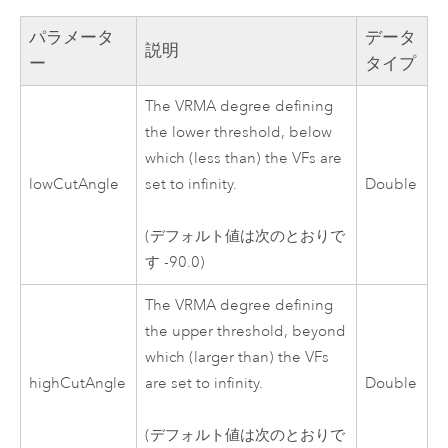
パラメータ
データ
説明
ー
タイプ
The VRMA degree defining
the lower threshold, below
which (less than) the VFs are
lowCutAngle
set to infinity.
Double
(デフォルト値は次のとおりで
す -90.0)
The VRMA degree defining
the upper threshold, beyond
which (larger than) the VFs
highCutAngle
are set to infinity.
Double
(デフォルト値は次のとおりで