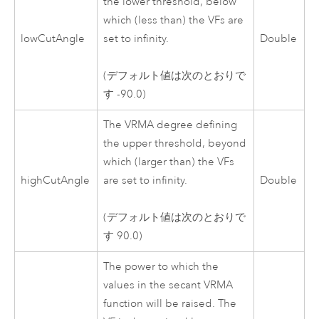
the lower threshold, below
which (less than) the VFs are
lowCutAngle
set to infinity.
Double
(デフォルト値は次のとおりで
す -90.0)
The VRMA degree defining
the upper threshold, beyond
which (larger than) the VFs
highCutAngle
are set to infinity.
Double
(デフォルト値は次のとおりで
す 90.0)
The power to which the
values in the secant VRMA
function will be raised. The