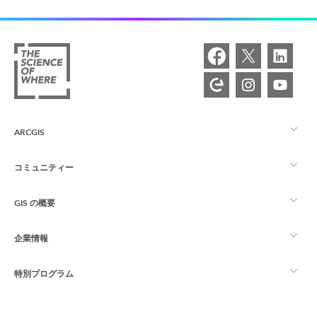
ARCGIS
コミュニティー
ArcGIS の概要
GIS の概要
Esri Community
マッピング
企業情報
GIS とは
ArcGIS ブログ
ArcGIS Pro
特別プログラム
Esri について
ロケーション インテリジェンス
業界ブログ
ArcGIS Enterprise
ArcGIS for Personal Use
Esri に連絡