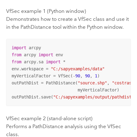
VfSec example 1 (Python window)
Demonstrates how to create a VfSec class and use it
in the PathDistance tool within the Python window.
import
from
 arcpy 
import
from
 arcpy.sa 
import
 *

env.workspace = 
"C:/sapyexamples/data"
myVerticalFactor = VfSec(-
90
, 
90
, 
1
)

outPathDist = PathDistance(
"source.shp"
, 
"costraste
                           myVerticalFactor)

outPathDist.save(
"C:/sapyexamples/output/pathdistvf
VfSec example 2 (stand-alone script)
Performs a PathDistance analysis using the VfSec
class.