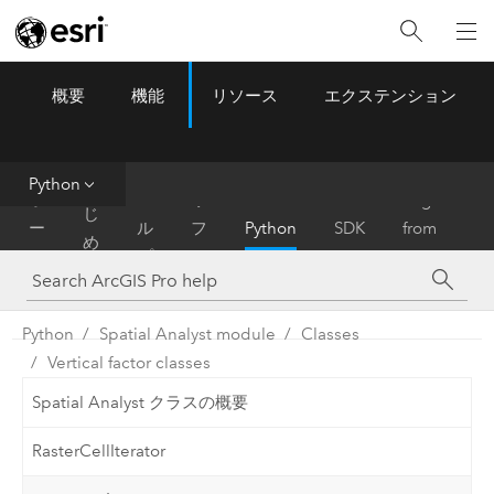
概要
機能
リソース
エクステンション
ArcGIS Pro
Menu
ツ
ー
ル
Python
は
ホ
ヘ
リ
Migrate
じ
ー
ル
フ
Python
SDK
from
め
ム
プ
ァ
ArcMap
に
レ
ン
Python
Spatial Analyst module
Classes
ス
Vertical factor classes
Spatial Analyst クラスの概要
RasterCellIterator