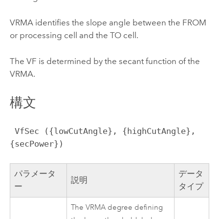
VRMA identifies the slope angle between the FROM
or processing cell and the TO cell.
The VF is determined by the secant function of the
VRMA.
構文
 VfSec ({lowCutAngle}, {highCutAngle}, 
{secPower})
パラメータ
データ
説明
ー
タイプ
The VRMA degree defining