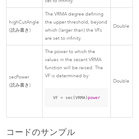
set to infinity.
The VRMA degree defining
highCutAngle
the upper threshold, beyond
Double
(読み書き)
which (larger than) the VFs
are set to infinity.
The power to which the
values in the secant VRMA
function will be raised. The
VF is determined by:
secPower
Double
(読み書き)
 VF = sec(VRMA)
power
コードのサンプル