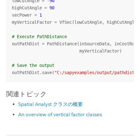
lowCutAngle = -
90
highCutAngle = 
90
secPower = 
1
myVerticalFactor = VfSec(lowCutAngle, highCutAngle, 
# Execute PathDistance
outPathDist = PathDistance(inSourceData, inCostRast
                           myVerticalFactor)

# Save the output 
outPathDist.save(
"C:/sapyexamples/output/pathdistvf
関連トピック
Spatial Analyst クラスの概要
An overview of vertical factor classes