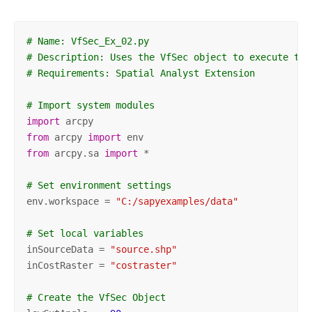
# Name: VfSec_Ex_02.py
# Description: Uses the VfSec object to execute the
# Requirements: Spatial Analyst Extension
# Import system modules
import
from
 arcpy 
import
from
 arcpy.sa 
import
 *

# Set environment settings
env.workspace = 
"C:/sapyexamples/data"
# Set local variables
inSourceData = 
"source.shp"
inCostRaster = 
"costraster"
# Create the VfSec Object