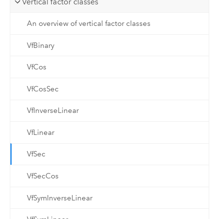
Vertical factor classes
An overview of vertical factor classes
VfBinary
VfCos
VfCosSec
VfInverseLinear
VfLinear
VfSec
VfSecCos
VfSymInverseLinear