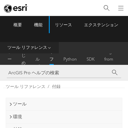
概要
機能
リソース
エクステンション
ArcGIS Pro
Menu
ツ
ー
ル
ツール リファレンス
は
ホ
ヘ
リ
Migrate
じ
ー
ル
フ
Python
SDK
from
め
ム
プ
ァ
ArcMap
に
レ
ン
ツール リファレンス
付録
ス
ツール
環境