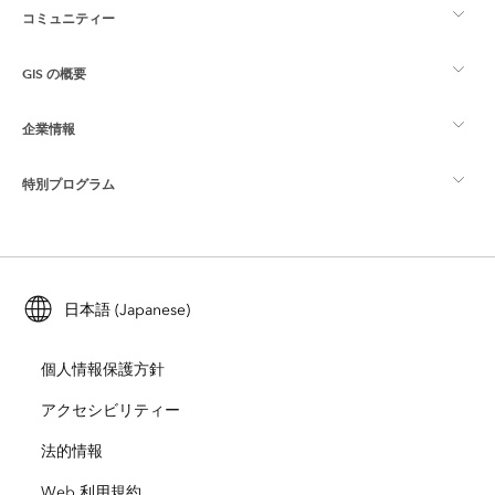
コミュニティー
ArcGIS の概要
GIS の概要
Esri Community
マッピング
企業情報
GIS とは
ArcGIS ブログ
ArcGIS Pro
特別プログラム
Esri について
ロケーション インテリジェンス
業界ブログ
ArcGIS Enterprise
ArcGIS for Personal Use
Esri に連絡
トレーニング
ユーザー調査およびテスト
ArcGIS Online
ArcGIS for Student Use
日本語 (Japanese)
採用情報
ArcUser
Esri Young Professionals Network
開発者向けテクノロジー
自然保護
個人情報保護方針
オープンビジョン
ArcNews
イベント
ArcGIS Location Platform
アクセシビリティー
災害対応
パートナー
ArcWatch
法的情報
Esri ストア
教育機関
Web 利用規約