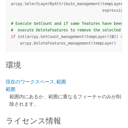
arcpy.SelectLayerByAttribute_management(tempLayer, 
                                        expression)

# Execute GetCount and if some features have been s
#  execute DeleteFeatures to remove the selected fe
if
 int(arcpy.GetCount_management(tempLayer)[
0
]) > 
0
    arcpy.DeleteFeatures_management(tempLayer)
環境
現在のワークスペース
,
範囲
範囲
範囲内にあるか、範囲に重なるフィーチャのみが削
除されます。
ライセンス情報