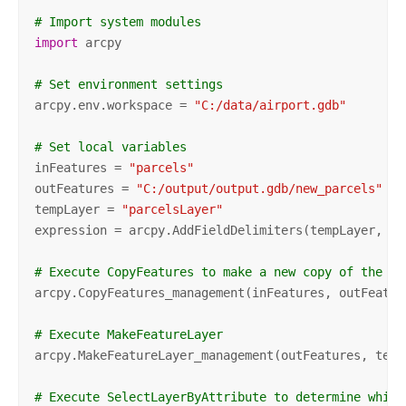
# Import system modules
import
 arcpy

# Set environment settings
arcpy.env.workspace = 
"C:/data/airport.gdb"
# Set local variables
inFeatures = 
"parcels"
outFeatures = 
"C:/output/output.gdb/new_parcels"
tempLayer = 
"parcelsLayer"
expression = arcpy.AddFieldDelimiters(tempLayer, 
"P
# Execute CopyFeatures to make a new copy of the fe
arcpy.CopyFeatures_management(inFeatures, outFeature
# Execute MakeFeatureLayer
arcpy.MakeFeatureLayer_management(outFeatures, tempL
# Execute SelectLayerByAttribute to determine which