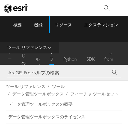
概要
機能
リソース
エクステンション
ArcGIS Pro
Menu
ツ
ー
ル
ツール リファレンス
は
ホ
ヘ
リ
Migrate
じ
ー
ル
フ
Python
SDK
from
め
ム
プ
ァ
ArcMap
に
レ
ン
ツール リファレンス
ツール
ス
データ管理ツールボックス
フィーチャ ツールセット
データ管理ツールボックスの概要
データ管理ツールボックスのライセンス