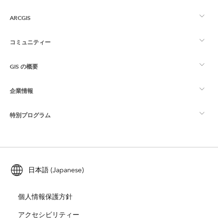
ARCGIS
コミュニティー
ArcGIS の概要
GIS の概要
Esri Community
マッピング
企業情報
GIS とは
ArcGIS ブログ
ArcGIS Pro
特別プログラム
Esri について
ロケーション インテリジェンス
業界ブログ
ArcGIS Enterprise
ArcGIS for Personal Use
Esri に連絡
トレーニング
ユーザー調査およびテスト
ArcGIS Online
ArcGIS for Student Use
日本語 (Japanese)
採用情報
ArcUser
Esri Young Professionals Network
開発者向けテクノロジー
自然保護
個人情報保護方針
オープンビジョン
ArcNews
イベント
ArcGIS Location Platform
アクセシビリティー