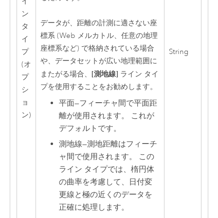
イ
ン
データが、距離の計測に適さない座
タ
標系 (Web メルカトル、任意の地理
イ
座標系など) で格納されている場合
プ
String
や、データセットが広い地理範囲に
(オ
[測地線]
またがる場合、
ライン タイ
プ
プを使用することをお勧めします。
シ
ョ
平面
—
フィーチャ間で平面距
ン)
離が使用されます。 これが
デフォルトです。
測地線
—
測地距離はフィーチ
ャ間で使用されます。 この
ライン タイプでは、楕円体
の曲率を考慮して、日付変
更線と極の近くのデータを
正確に処理します。