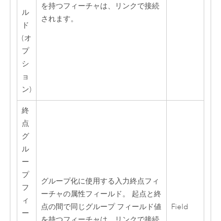
を持つフィーチャは、リンクで接続
ル
されます。
ド
(オ
プ
シ
ョ
ン)
終
点
グ
ル
ー
プ
グループ化に使用する入力終点フィ
フ
ーチャの属性フィールド。 起点と終
ィ
点の間で同じグループ フィールド値
Field
ー
を持つフィーチャは、リンクで接続