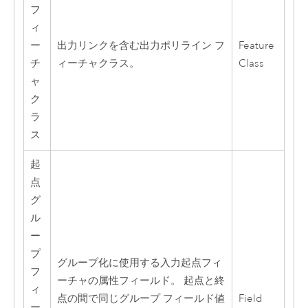
フ
ィ
ー
出力リンクを含む出力ポリライン フ
Feature
チ
ィーチャクラス。
Class
ャ
ク
ラ
ス
起
点
グ
ル
ー
プ
グループ化に使用する入力起点フィ
フ
ーチャの属性フィールド。 起点と終
ィ
点の間で同じグループ フィールド値
Field
ー