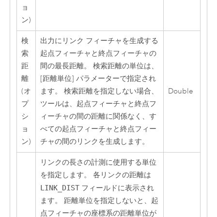
ョ
ン)
検
出力にリンク フィーチャを生成する
索
起点フィーチャと終点フィーチャの
距
間の最長距離。 検索距離の単位は、
離
[距離単位] パラメーターで指定され
(オ
ます。 検索距離を指定しない場合、
Double
プ
ツールは、起点フィーチャと終点フ
シ
ィーチャの間の距離に関係なく、す
ョ
べての起点フィーチャと終点フィー
ン)
チャの間のリンクを生成します。
リンクの長さの計測に使用する単位
を指定します。 各リンクの距離は
LINK_DIST
フィールドに表示され
ます。 距離単位を指定しないと、起
点フィーチャの座標系の距離単位が