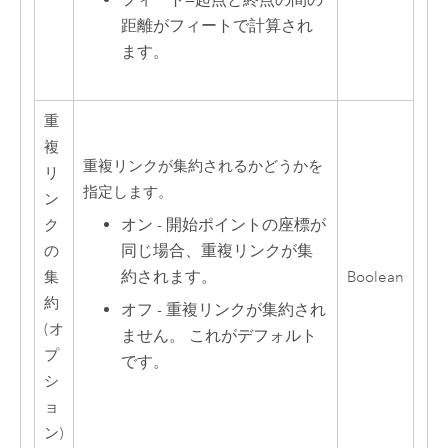
フィート
—
起点と終点の間の
距離がフィートで計算され
ます。
重
複
重複リンクが集約されるかどうかを
リ
指定します。
ン
オン - 開始ポイントの座標が
ク
同じ場合、重複リンクが集
の
約されます。
集
Boolean
約
オフ - 重複リンクが集約され
(オ
ません。 これがデフォルト
プ
です。
シ
ョ
ン)