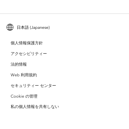
ArcGIS Enterprise
ArcGIS for Personal Use
Esri に連絡
トレーニング
ユーザー調査およびテスト
ArcGIS Online
ArcGIS for Student Use
日本語 (Japanese)
採用情報
ArcUser
Esri Young Professionals Network
開発者向けテクノロジー
自然保護
個人情報保護方針
オープンビジョン
ArcNews
イベント
ArcGIS Location Platform
アクセシビリティー
災害対応
パートナー
ArcWatch
法的情報
Esri ストア
教育機関
Web 利用規約
企業行動規範
Esri Press
ArcGIS Architecture Center
セキュリティー センター
非営利組織
環境および持続可能性の取り組み
Esri ビデオ
Cookie の管理
私の個人情報を共有しない
人種的平等
サイトマップ
GIS 用語集