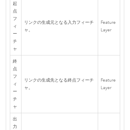
起
点
フ
リンクの生成元となる入力フィーチ
Feature
ィ
ャ。
Layer
ー
チ
ャ
終
点
フ
リンクの生成先となる終点フィーチ
Feature
ィ
ャ。
Layer
ー
チ
ャ
出
力