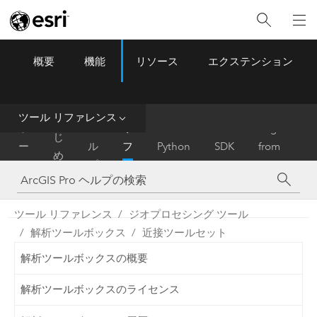
概要
機能
リソース
エクステンション
ArcGIS Pro
Menu
ツ
ー
ル
ツール リファレンス
は
ホ
ヘ
リ
Migrate
じ
ー
ル
フ
Python
SDK
from
め
ム
プ
ァ
ArcMap
に
レ
ン
ツール リファレンス
ジオプロセシング ツール
ス
解析ツールボックス
近接ツールセット
解析ツールボックスの概要
解析ツールボックスのライセンス