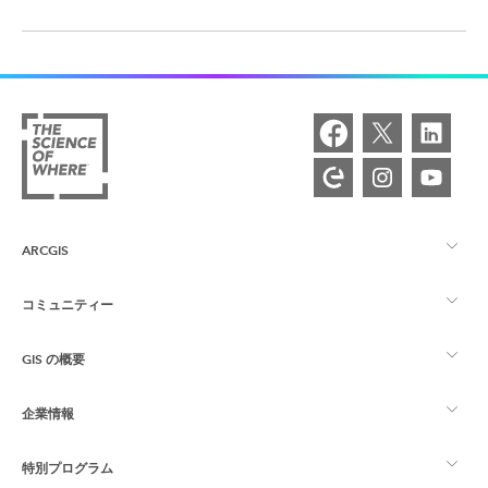
ARCGIS
コミュニティー
ArcGIS の概要
GIS の概要
Esri Community
マッピング
企業情報
GIS とは
ArcGIS ブログ
ArcGIS Pro
特別プログラム
Esri について
ロケーション インテリジェンス
業界ブログ