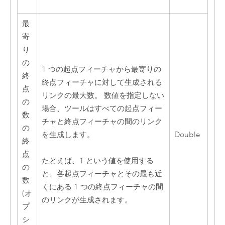
最
寄
り
の
1 つの起点フィーチャから最寄りの
終
終点フィーチャに対して生成される
点
リンクの最大数。 数値を指定しない
の
場合、ツールはすべての起点フィー
数
チャと終点フィーチャの間のリンク
の
を生成します。
Double
終
点
たとえば、1 という値を使用する
の
と、各起点フィーチャとその最も近
数
くにある 1 つの終点フィーチャの間
(オ
のリンクが生成されます。
プ
シ