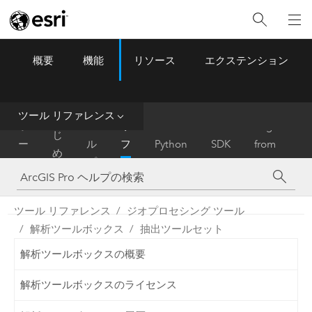
概要
機能
リソース
エクステンション
ArcGIS Pro
Menu
ツ
ー
ル
ツール リファレンス
は
ホ
ヘ
リ
Migrate
じ
ー
ル
フ
Python
SDK
from
め
ム
プ
ァ
ArcMap
に
レ
ン
ツール リファレンス
ジオプロセシング ツール
ス
解析ツールボックス
抽出ツールセット
解析ツールボックスの概要
解析ツールボックスのライセンス