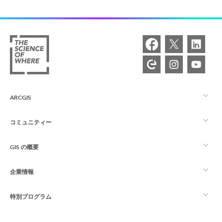
ARCGIS
コミュニティー
ArcGIS の概要
GIS の概要
Esri Community
マッピング
企業情報
GIS とは
ArcGIS ブログ
ArcGIS Pro
特別プログラム
Esri について
ロケーション インテリジェンス
業界ブログ
ArcGIS Enterprise