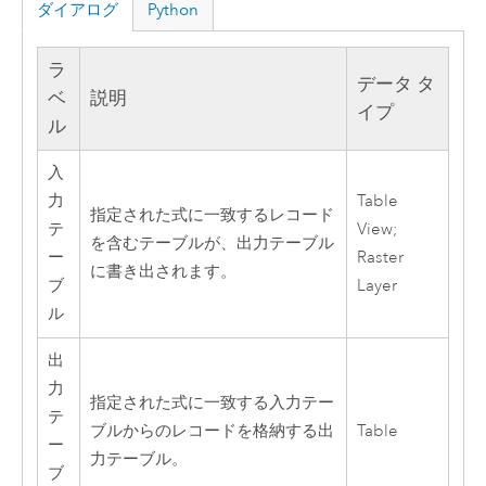
ダイアログ
Python
ラ
データ タ
ベ
説明
イプ
ル
入
力
Table
指定された式に一致するレコード
テ
View;
を含むテーブルが、出力テーブル
ー
Raster
に書き出されます。
ブ
Layer
ル
出
力
指定された式に一致する入力テー
テ
ブルからのレコードを格納する出
Table
ー
力テーブル。
ブ