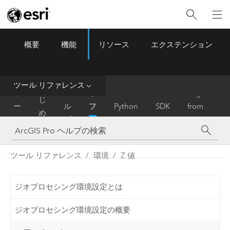
概要
機能
リソース
エクステンション
ArcGIS Pro
Menu
ツ
ー
ル
ツール リファレンス
は
ホ
ヘ
リ
Migrate
じ
ー
ル
フ
Python
SDK
from
め
ム
プ
ァ
ArcMap
に
レ
ン
ツール リファレンス
環境
Z 値
ス
ジオプロセシング環境設定とは
ジオプロセシング環境設定の概要