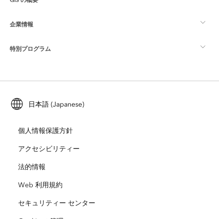
Esri Community
マッピング
企業情報
GIS とは
ArcGIS ブログ
ArcGIS Pro
特別プログラム
Esri について
ロケーション インテリジェンス
業界ブログ
ArcGIS Enterprise
ArcGIS for Personal Use
Esri に連絡
トレーニング
ユーザー調査およびテスト
ArcGIS Online
ArcGIS for Student Use
日本語 (Japanese)
採用情報
ArcUser
Esri Young Professionals Network
開発者向けテクノロジー
自然保護
個人情報保護方針
オープンビジョン
ArcNews
イベント
ArcGIS Location Platform
アクセシビリティー
災害対応
パートナー
ArcWatch
法的情報
Esri ストア
教育機関
Web 利用規約
企業行動規範
Esri Press
ArcGIS Architecture Center
セキュリティー センター
非営利組織
環境および持続可能性の取り組み
Esri ビデオ