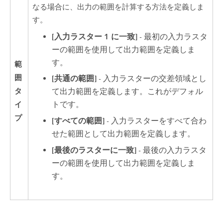
なる場合に、出力の範囲を計算する方法を定義しま
す。
[入力ラスター 1 に一致]
- 最初の入力ラスタ
ーの範囲を使用して出力範囲を定義しま
す。
範
囲
[共通の範囲]
- 入力ラスターの交差領域とし
タ
て出力範囲を定義します。これがデフォル
イ
トです。
プ
[すべての範囲]
- 入力ラスターをすべて合わ
せた範囲として出力範囲を定義します。
[最後のラスターに一致]
- 最後の入力ラスタ
ーの範囲を使用して出力範囲を定義しま
す。