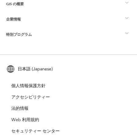
GIS の概要
Esri Community
マッピング
企業情報
GIS とは
ArcGIS ブログ
ArcGIS Pro
特別プログラム
Esri について
ロケーション インテリジェンス
業界ブログ
ArcGIS Enterprise
ArcGIS for Personal Use
Esri に連絡
トレーニング
ユーザー調査およびテスト
ArcGIS Online
ArcGIS for Student Use
日本語 (Japanese)
採用情報
ArcUser
Esri Young Professionals Network
開発者向けテクノロジー
自然保護
個人情報保護方針
オープンビジョン
ArcNews
イベント
ArcGIS Location Platform
アクセシビリティー
災害対応
パートナー
ArcWatch
法的情報
Esri ストア
教育機関
Web 利用規約
企業行動規範
Esri Press
ArcGIS Architecture Center
セキュリティー センター
非営利組織