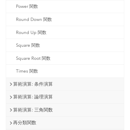
Power 関数
Round Down 関数
Round Up 関数
Square 関数
Square Root 関数
Times 関数
算術演算: 条件演算
算術演算: 論理演算
算術演算: 三角関数
再分類関数