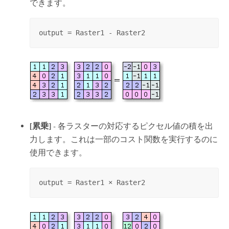
できます。
output = Raster1 - Raster2
[累乗]
- 各ラスターの対応するピクセル値の積を出
力します。これは一部のコスト関数を実行するのに
使用できます。
output = Raster1 × Raster2