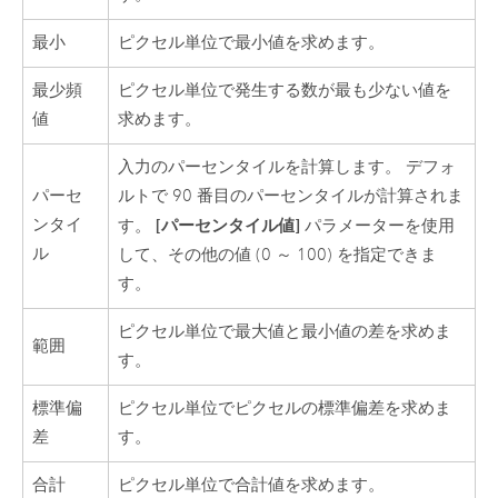
最小
ピクセル単位で最小値を求めます。
最少頻
ピクセル単位で発生する数が最も少ない値を
値
求めます。
入力のパーセンタイルを計算します。 デフォ
パーセ
ルトで 90 番目のパーセンタイルが計算されま
ンタイ
[パーセンタイル値]
す。
パラメーターを使用
ル
して、その他の値 (0 ～ 100) を指定できま
す。
ピクセル単位で最大値と最小値の差を求めま
範囲
す。
標準偏
ピクセル単位でピクセルの標準偏差を求めま
差
す。
合計
ピクセル単位で合計値を求めます。