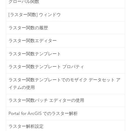
グローバル関数
[ラスター関数] ウィンドウ
ラスター関数の履歴
ラスター関数エディター
ラスター関数テンプレート
ラスター関数テンプレート プロパティ
ラスター関数テンプレートでのモザイク データセット ア
イテムの使用
ラスター関数バッチ エディターの使用
Portal for ArcGIS でのラスター解析
ラスター解析設定