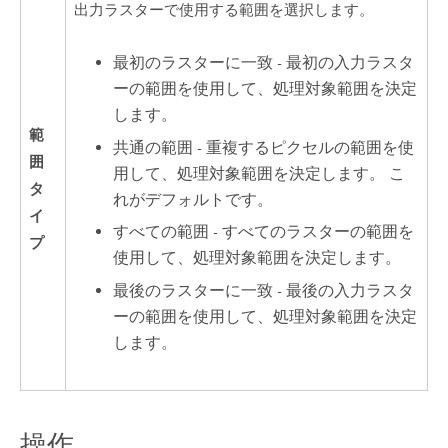
出力ラスターで使用する範囲を選択します。
最初のラスターに一致 - 最初の入力ラスタ
ーの範囲を使用して、処理対象範囲を決定
します。
範
共通の範囲 - 重複するピクセルの範囲を使
囲
用して、処理対象範囲を決定します。 こ
タ
れがデフォルトです。
イ
すべての範囲 - すべてのラスターの範囲を
プ
使用して、処理対象範囲を決定します。
最後のラスターに一致 - 最後の入力ラスタ
ーの範囲を使用して、処理対象範囲を決定
します。
操作