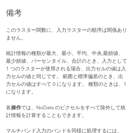
備考
このラスター関数に、入力ラスターの順序は関係あり
ません。
統計情報の種類が最大、最小、平均、中央,最頻値、
最少頻値、パーセンタイル、合計のとき、入力として
1 つのラスターが使用される場合、出力セルの値は入
力セルの値と同じです。 範囲と標準偏差のとき、出
力セルの値はすべて 0 になります。 種類のときは、1
になります。
各
操作
では、NoData のピクセルをすべて除外して統
計情報を計算することもできます。
マルチバンド入力のバンドを同様に処理するには、