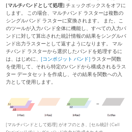
[マルチバンドとして処理]
チェックボックスをオフに
します。 この場合、マルチバンド ラスターは複数の
シングルバンド ラスターに変換されます。 また、こ
のツールが入力バンド全体に機能し、すべての入力バ
ンドに対して算出された統計情報の結果をシングルバ
ンド出力ラスターとして返すようになります。 マル
チバンド ラスターから選択したバンドを処理するに
は、はじめに、
[コンポジット バンド]
ラスター関数
を使用して、それら特定のバンドから構成されるラス
ター データセットを作成し、その結果を関数への入
力として使用します。
[マルチバンドとして処理] がオフのとき、[セル統計 (Cell