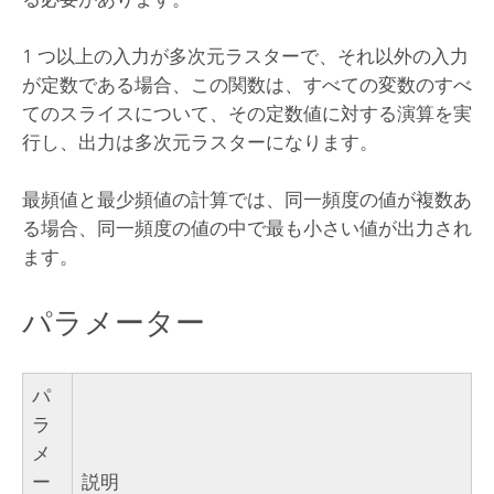
1 つ以上の入力が多次元ラスターで、それ以外の入力
が定数である場合、この関数は、すべての変数のすべ
てのスライスについて、その定数値に対する演算を実
行し、出力は多次元ラスターになります。
最頻値と最少頻値の計算では、同一頻度の値が複数あ
る場合、同一頻度の値の中で最も小さい値が出力され
ます。
パラメーター
パ
ラ
メ
ー
説明