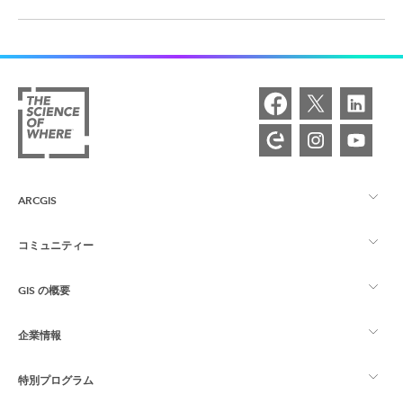
ARCGIS
コミュニティー
ArcGIS の概要
GIS の概要
Esri Community
マッピング
企業情報
GIS とは
ArcGIS ブログ
ArcGIS Pro
特別プログラム
Esri について
ロケーション インテリジェンス
業界ブログ
ArcGIS Enterprise