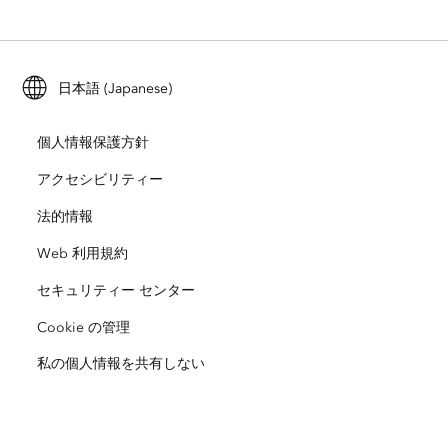
ArcGIS for Personal Use
Esri に連絡
トレーニング
ユーザー調査およびテスト
ArcGIS Online
ArcGIS for Student Use
日本語 (Japanese)
採用情報
ArcUser
Esri Young Professionals Network
開発者向けテクノロジー
自然保護
個人情報保護方針
オープンビジョン
ArcNews
イベント
ArcGIS Location Platform
アクセシビリティー
災害対応
パートナー
ArcWatch
法的情報
Esri ストア
教育機関
Web 利用規約
企業行動規範
Esri Press
ArcGIS Architecture Center
セキュリティー センター
非営利組織
環境および持続可能性の取り組み
Esri ビデオ
Cookie の管理
私の個人情報を共有しない
人種的平等
サイトマップ
GIS 用語集