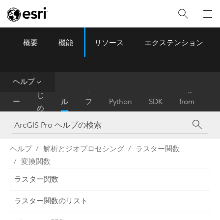
概要
機能
リソース
エクステンション
ArcGIS Pro
Menu
ツ
ー
ル
ヘルプ
は
ホ
ヘ
リ
Migrate
じ
ー
ル
フ
Python
SDK
from
め
ム
プ
ァ
ArcMap
に
レ
ン
ヘルプ
解析とジオプロセシング
ラスター関数
ス
変換関数
ラスター関数
ラスター関数のリスト