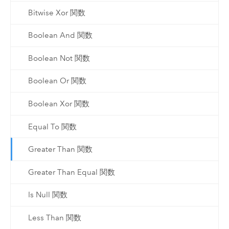
Bitwise Xor 関数
Boolean And 関数
Boolean Not 関数
Boolean Or 関数
Boolean Xor 関数
Equal To 関数
Greater Than 関数
Greater Than Equal 関数
Is Null 関数
Less Than 関数