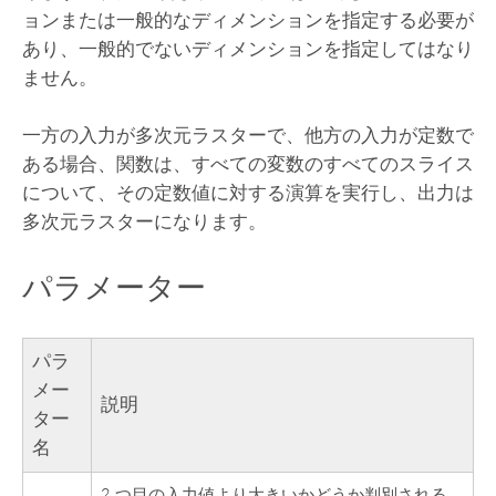
ョンまたは一般的なディメンションを指定する必要が
あり、一般的でないディメンションを指定してはなり
ません。
一方の入力が多次元ラスターで、他方の入力が定数で
ある場合、関数は、すべての変数のすべてのスライス
について、その定数値に対する演算を実行し、出力は
多次元ラスターになります。
パラメーター
パラ
メー
説明
ター
名
2 つ目の入力値より大きいかどうか判別される