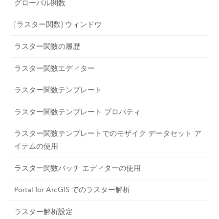
グローバル関数
[ラスター関数] ウィンドウ
ラスター関数の履歴
ラスター関数エディター
ラスター関数テンプレート
ラスター関数テンプレート プロパティ
ラスター関数テンプレートでのモザイク データセット ア
イテムの使用
ラスター関数バッチ エディターの使用
Portal for ArcGIS でのラスター解析
ラスター解析設定