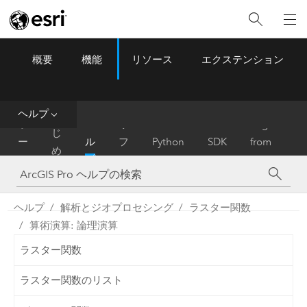
概要
機能
リソース
エクステンション
ArcGIS Pro
Menu
ツ
ー
ル
ヘルプ
は
ホ
ヘ
リ
Migrate
じ
ー
ル
フ
Python
SDK
from
め
ム
プ
ァ
ArcMap
に
レ
ン
ヘルプ
解析とジオプロセシング
ラスター関数
ス
算術演算: 論理演算
ラスター関数
ラスター関数のリスト