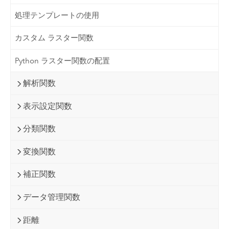
処理テンプレートの使用
カスタム ラスター関数
Python ラスター関数の配置
解析関数
表示設定関数
分類関数
変換関数
補正関数
データ管理関数
距離