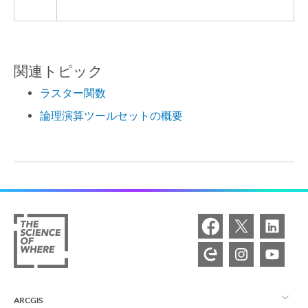
関連トピック
ラスター関数
論理演算ツールセットの概要
ARCGIS