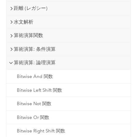
距離 (レガシー)
水文解析
算術演算関数
算術演算: 条件演算
算術演算: 論理演算
Bitwise And 関数
Bitwise Left Shift 関数
Bitwise Not 関数
Bitwise Or 関数
Bitwise Right Shift 関数