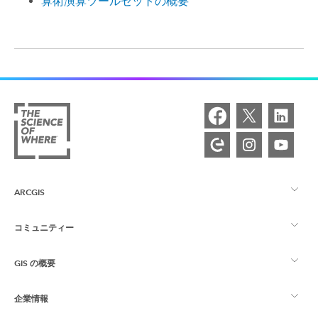
算術演算ツールセットの概要
ARCGIS
コミュニティー
ArcGIS の概要
GIS の概要
Esri Community
マッピング
企業情報
GIS とは
ArcGIS ブログ
ArcGIS Pro