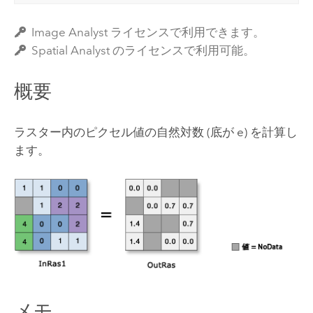
Image Analyst ライセンスで利用できます。
Spatial Analyst のライセンスで利用可能。
概要
ラスター内のピクセル値の自然対数 (底が e) を計算し
ます。
メモ