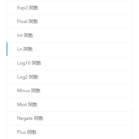
Exp2 関数
Float 関数
Int 関数
Ln 関数
Log10 関数
Log2 関数
Minus 関数
Mod 関数
Negate 関数
Plus 関数