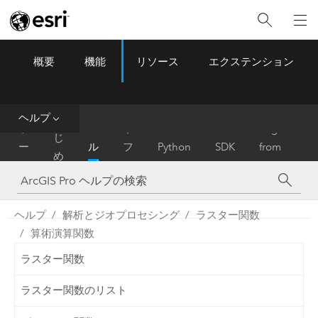
概要
機能
リソース
エクステンション
ArcGIS Pro
Menu
ツ
ー
ル
ヘルプ
は
ホ
ヘ
リ
Migrate
じ
ー
ル
フ
Python
SDK
from
め
ム
プ
ァ
ArcMap
に
レ
ン
ヘルプ
解析とジオプロセシング
ラスター関数
ス
算術演算関数
ラスター関数
ラスター関数のリスト