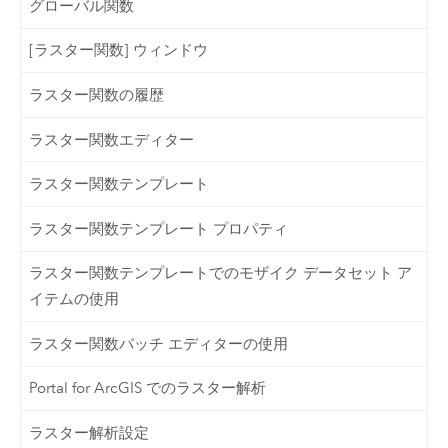
グローバル関数
[ラスター関数] ウィンドウ
ラスター関数の履歴
ラスター関数エディター
ラスター関数テンプレート
ラスター関数テンプレート プロパティ
ラスター関数テンプレートでのモザイク データセット ア
イテムの使用
ラスター関数バッチ エディターの使用
Portal for ArcGIS でのラスター解析
ラスター解析設定