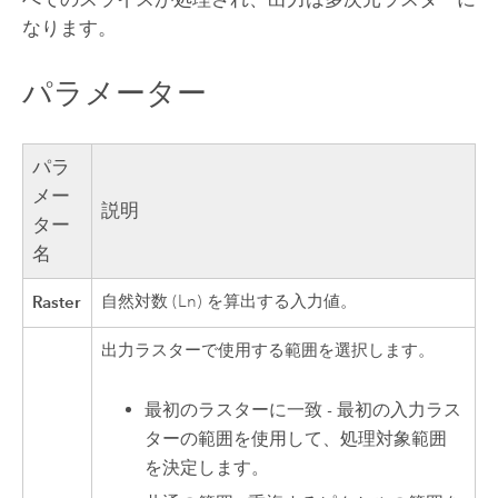
なります。
パラメーター
パラ
メー
説明
ター
名
Raster
自然対数 (Ln) を算出する入力値。
出力ラスターで使用する範囲を選択します。
最初のラスターに一致 - 最初の入力ラス
ターの範囲を使用して、処理対象範囲
を決定します。