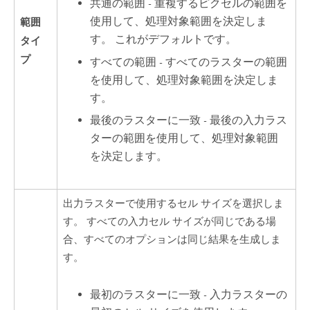
共通の範囲 - 重複するピクセルの範囲を
使用して、処理対象範囲を決定しま
範囲
す。 これがデフォルトです。
タイ
プ
すべての範囲 - すべてのラスターの範囲
を使用して、処理対象範囲を決定しま
す。
最後のラスターに一致 - 最後の入力ラス
ターの範囲を使用して、処理対象範囲
を決定します。
出力ラスターで使用するセル サイズを選択しま
す。 すべての入力セル サイズが同じである場
合、すべてのオプションは同じ結果を生成しま
す。
最初のラスターに一致 - 入力ラスターの