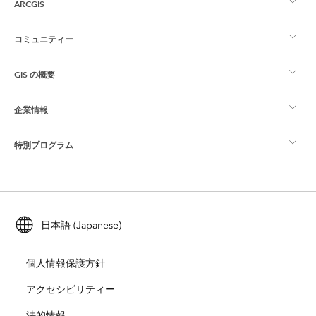
ARCGIS
コミュニティー
ArcGIS の概要
GIS の概要
Esri Community
マッピング
企業情報
GIS とは
ArcGIS ブログ
ArcGIS Pro
特別プログラム
Esri について
ロケーション インテリジェンス
業界ブログ
ArcGIS Enterprise
ArcGIS for Personal Use
Esri に連絡
トレーニング
ユーザー調査およびテスト
ArcGIS Online
ArcGIS for Student Use
日本語 (Japanese)
採用情報
ArcUser
Esri Young Professionals Network
開発者向けテクノロジー
自然保護
個人情報保護方針
オープンビジョン
ArcNews
イベント
ArcGIS Location Platform
アクセシビリティー
災害対応
パートナー
ArcWatch
法的情報