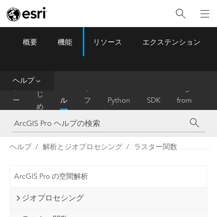
概要
機能
リソース
エクステンション
ArcGIS Pro
Menu
ツ
ー
ル
ヘルプ
は
ホ
ヘ
リ
Migrate
じ
ー
ル
フ
Python
SDK
from
め
ム
プ
ァ
ArcMap
に
レ
ン
ヘルプ
解析とジオプロセシング
ラスター関数
ス
ArcGIS Pro の空間解析
ジオプロセシング