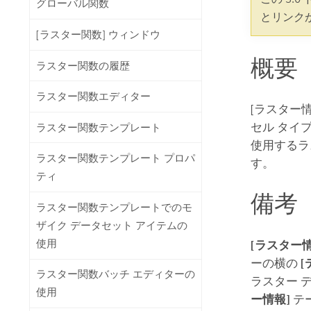
グローバル関数
開発者向けテクノロジー
自然資源
とリンク
マッピング &amp; 空間解析アプリ
[ラスター関数] ウィンドウ
ケーションの構築
概要
すべての業種
ラスター関数の履歴
すべてのプロダクト
ラスター関数エディター
[ラスター
セル タイ
ラスター関数テンプレート
使用するラ
ラスター関数テンプレート プロパ
す。
ティ
備考
ラスター関数テンプレートでのモ
ザイク データセット アイテムの
使用
[ラスター
ーの横の
ラスター関数バッチ エディターの
ラスター 
使用
ー情報]
テ