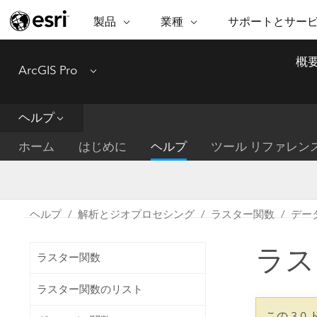
製品
業種
サポートとサー
ARCGIS
業種
サポートとサービス
機
概
ArcGIS Pro
Menu
ArcGIS の概要
建築・工業技術・建設
プロフェッショナル
非営利組
マ
Esri のエンタープライズ地理空間
コンサル
デ
テクニカル サポー
市民の安
プラットフォーム
ヘルプ
ビジネス
解
トレーニング
サイエン
ArcGIS Online
位
ホーム
はじめに
ヘルプ
ツール リファレン
自然保護
完全な SaaS マッピング プラット
地方自治
デ
フォーム
教育機関
空
持続可能
ArcGIS Pro
公共エネルギー
ヘルプ
解析とジオプロセシング
ラスター関数
デー
電気通信
世界有数の GIS ソフトウェア
施設管理
ラス
交通機関
ArcGIS Enterprise
ラスター関数
保健福祉サービス
GIS とマッピングの基本的なシス
水道
ラスター関数のリスト
テム
中央政府
この 3.