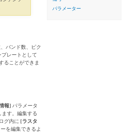
コースを探索
ArcGIS Pro の詳細
。
パラメーター
の数、バンド数、ピク
ンプレートとして
することができま
情報]
パラメータ
します。編集する
アログ内に
[ラスタ
ターを編集できるよ