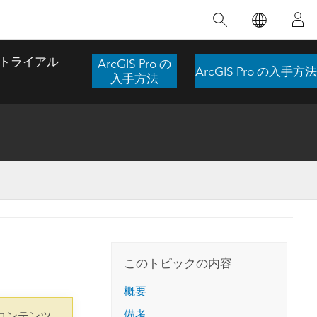
注目のトレーニング
注目の製品
注目のストーリー
注目
GIS について
イノベーションへの取り
組み
トライアル
ArcGIS Pro の
ArcGIS Pro の入手方法
合わせ
GIS とは
入手方法
スのアクセ
の実践
人工知能 (AI)
地理学的アプローチ
ロケーション インテリ
ジェンス
 更
デジタル トランスフォ
空間データ サイエンス: 解析を進化さ
ArcGIS Pro の概要
マップがライフラインとなるとき
The
ーメーション
品、開発
せる
ArcGIS Pro は、Esri の世界をリードする
2024 年にブラジルで発生した歴史的な洪水
著: J
ー
デジタル ツイン
GIS デスクトップ アプリケーションであ
の際、GIS 技術を専門とする企業である
このインストラクター主導型のコースで
本書
ンド
り、マッピング、解析、データ管理に用い
Codex は、30 日間で 17 件の緊急洪水アプ
は、データのパターンや関係性を明らかに
かつ
られています。 技術がどのようなものかを
リケーションを構築し、重要な救助活動を
このトピックの内容
するために使用される空間統計技術を探索
解決
確認したり、ハンズオンのインタラクティ
実現しました。
し、複雑な問題を解決する知見を引き出し
らか
ブ マップを試したり、製品の機能を調べた
概要
ます。
ストーリーを読む
り、無料トライアルを開始したりします。
本書
備考
コンテンツ