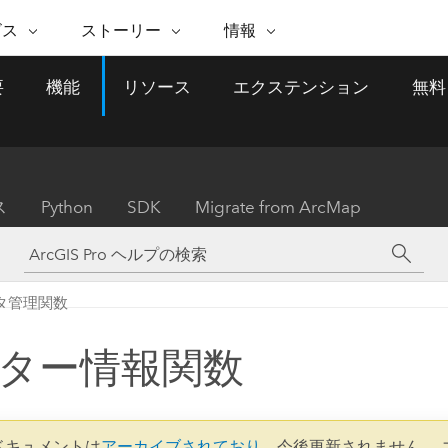
注目のイニシアティブ
ビス
ストーリー
情報
能
ESRI ストーリー
セルフサービス
ESRI について
ARCGIS の購入
ESRI に連絡
要
機能
リソース
エクステンション
無料
 サービス
織
ッピング
WhereNext Magazine
優れた地理空間情報活用へ
Esri について
ユーザー タイプ
ArcUser
サポートに問い
ータを空間的に表示および理解
エグゼクティブレベルのニ
の道
ArcGIS へのロールベー
ArcGIS ユーザー向け
ト
全
Esri のプログラムと取り組み
ュースと洞察
ス
的な技術リソース
析
Esri Community
ス
イベント
置情報を分析に活用
Esri ブログ
Esri ストア
ArcNews
ス
Python
SDK
Migrate from ArcMap
ArcGIS ブログ
実世界のグローバルな GIS
Esri の ArcGIS 製品
業界ニュースと ArcGIS
体
パートナー
ータ管理
技術革新
新情報
ドキュメント
間データの統合、編集、共有
購入方法
な開発
採用情報
インフラストラクチャ管理
Esri と The Science of Where
Esri 製品、パートナー製
ArcWatch
My Esri
タ管理関数
GIS を活用して、最新の強靱で持続可能な未
メディアおよびアナリスト関
のポッドキャスト
者サブスクリプション
地理空間に関するニュ
来を創ります。 計画と運用に対する地理学
すべての機能
係者の方へ
ビジネスおよびテクノロジ
ス、見解、およびトレ
的アプローチは、インフラストラクチャ プ
ター情報関数
ロジェクトが周囲の環境とどのように関連
ー リーダーの声
しているかをリーダーが理解するのに役立
ちます。
Esri に連絡
すべてのストーリー
0 ドキュメントは
アーカイブされており
、今後更新されません。 
インフラストラクチャ管理の探索