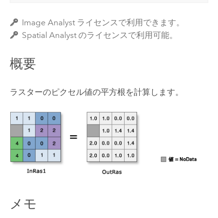
Image Analyst ライセンスで利用できます。
Spatial Analyst のライセンスで利用可能。
概要
ラスターのピクセル値の平方根を計算します。
メモ