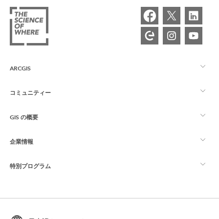
ARCGIS
コミュニティー
ArcGIS の概要
GIS の概要
Esri Community
マッピング
企業情報
GIS とは
ArcGIS ブログ
ArcGIS Pro
特別プログラム
Esri について
ロケーション インテリジェンス
業界ブログ
ArcGIS Enterprise
ArcGIS for Personal Use
Esri に連絡
トレーニング
ユーザー調査およびテスト
ArcGIS Online