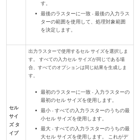
す。
最後のラスターに一致 - 最後の入力ラス
ターの範囲を使用して、処理対象範囲
を決定します。
出力ラスターで使用するセル サイズを選択しま
す。 すべての入力セル サイズが同じである場
合、すべてのオプションは同じ結果を生成しま
す。
最初のラスターに一致 - 入力ラスターの
最初のセル サイズを使用します。
セル
最小 - すべての入力ラスターのうちの最
サイ
小セル サイズを使用します。
ズ タ
最大 - すべての入力ラスターのうちの最
イプ
大セル サイズを使用します。 これがデ