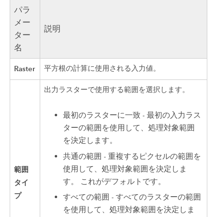
パラ
メー
説明
ター
名
Raster
平方根の計算に使用される入力値。
出力ラスターで使用する範囲を選択します。
最初のラスターに一致 - 最初の入力ラス
ターの範囲を使用して、処理対象範囲
を決定します。
共通の範囲 - 重複するピクセルの範囲を
使用して、処理対象範囲を決定しま
範囲
す。 これがデフォルトです。
タイ
プ
すべての範囲 - すべてのラスターの範囲
を使用して、処理対象範囲を決定しま