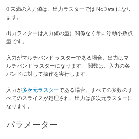
0 未満の入力値は、出力ラスターでは NoData になり
ます。
出力ラスターは入力値の型に関係なく常に浮動小数点
型です。
入力がマルチバンド ラスターである場合、出力はマ
ルチバンド ラスターになります。 関数は、入力の各
バンドに対して操作を実行します。
入力が
多次元ラスター
である場合、すべての変数のす
べてのスライスが処理され、出力は多次元ラスターに
なります。
パラメーター