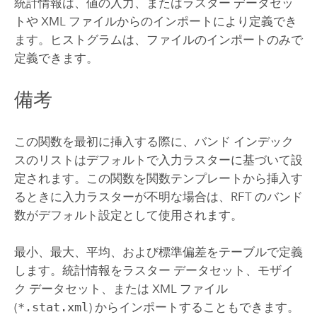
統計情報は、値の入力、またはラスター データセッ
トや XML ファイルからのインポートにより定義でき
ます。ヒストグラムは、ファイルのインポートのみで
定義できます。
備考
この関数を最初に挿入する際に、バンド インデック
スのリストはデフォルトで入力ラスターに基づいて設
定されます。この関数を関数テンプレートから挿入す
るときに入力ラスターが不明な場合は、RFT のバンド
数がデフォルト設定として使用されます。
最小、最大、平均、および標準偏差をテーブルで定義
します。統計情報をラスター データセット、モザイ
ク データセット、または XML ファイル
(
*.stat.xml
) からインポートすることもできます。