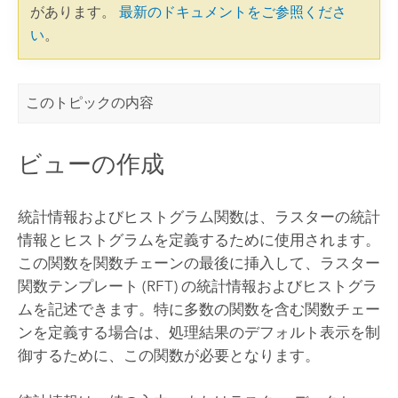
があります。
最新のドキュメントをご参照くださ
い
。
このトピックの内容
ビューの作成
統計情報およびヒストグラム関数は、ラスターの統計
情報とヒストグラムを定義するために使用されます。
この関数を関数チェーンの最後に挿入して、ラスター
関数テンプレート (RFT) の統計情報およびヒストグラ
ムを記述できます。特に多数の関数を含む関数チェー
ンを定義する場合は、処理結果のデフォルト表示を制
御するために、この関数が必要となります。