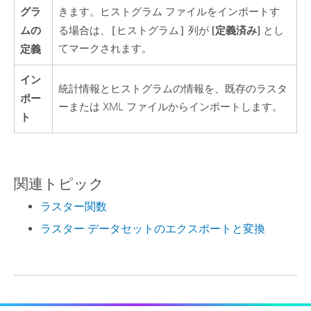
グラ
きます。ヒストグラム ファイルをインポートす
[定義済み]
ムの
る場合は、
[ヒストグラム]
列が
とし
てマークされます。
定義
イン
統計情報とヒストグラムの情報を、既存のラスタ
ポー
ーまたは XML ファイルからインポートします。
ト
関連トピック
ラスター関数
ラスター データセットのエクスポートと変換