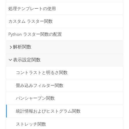
処理テンプレートの使用
カスタム ラスター関数
Python ラスター関数の配置
解析関数
表示設定関数
コントラストと明るさ関数
畳み込みフィルター関数
パンシャープン関数
統計情報およびヒストグラム関数
ストレッチ関数