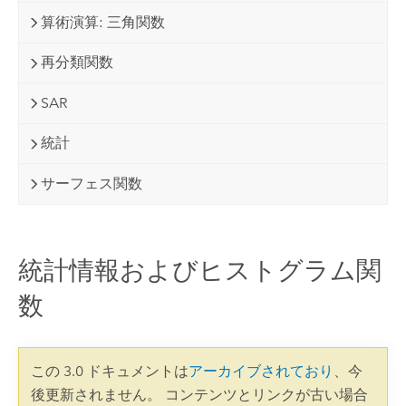
算術演算: 三角関数
再分類関数
SAR
統計
サーフェス関数
統計情報およびヒストグラム関
数
この 3.0 ドキュメントは
アーカイブされており
、今
後更新されません。 コンテンツとリンクが古い場合