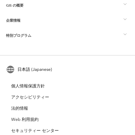
GIS の概要
Esri Community
マッピング
企業情報
GIS とは
ArcGIS ブログ
ArcGIS Pro
特別プログラム
Esri について
ロケーション インテリジェンス
業界ブログ
ArcGIS Enterprise
ArcGIS for Personal Use
Esri に連絡
トレーニング
ユーザー調査およびテスト
ArcGIS Online
ArcGIS for Student Use
日本語 (Japanese)
採用情報
ArcUser
Esri Young Professionals Network
開発者向けテクノロジー
自然保護
個人情報保護方針
オープンビジョン
ArcNews
イベント
ArcGIS Location Platform
アクセシビリティー
災害対応
パートナー
ArcWatch
法的情報
Esri ストア
教育機関
Web 利用規約
企業行動規範
Esri Press
ArcGIS Architecture Center
セキュリティー センター