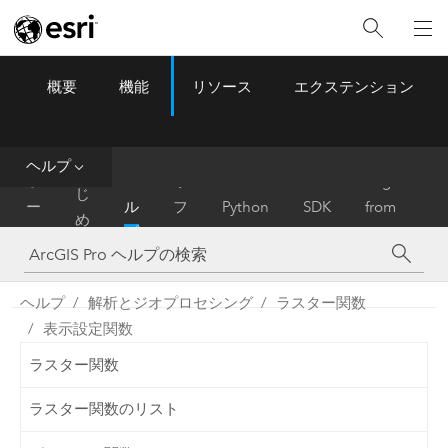
概要
機能
リソース
エクステンション
ArcGIS Pro
Menu
ツ
ー
ル
ヘルプ
は
ホ
ヘ
リ
Migrate
じ
ー
ル
フ
Python
SDK
from
め
ム
プ
ァ
ArcMap
に
レ
ン
ヘルプ
解析とジオプロセシング
ラスター関数
ス
表示設定関数
ラスター関数
ラスター関数のリスト