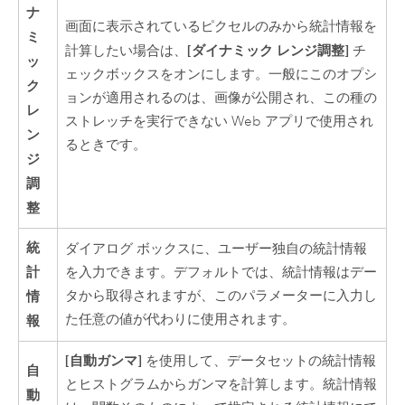
ナ
画面に表示されているピクセルのみから統計情報を
ミ
[ダイナミック レンジ調整]
計算したい場合は、
チ
ッ
ェックボックスをオンにします。一般にこのオプシ
ク
ョンが適用されるのは、画像が公開され、この種の
レ
ストレッチを実行できない Web アプリで使用され
ン
るときです。
ジ
調
整
統
ダイアログ ボックスに、ユーザー独自の統計情報
計
を入力できます。デフォルトでは、統計情報はデー
情
タから取得されますが、このパラメーターに入力し
た任意の値が代わりに使用されます。
報
[自動ガンマ]
を使用して、データセットの統計情報
自
とヒストグラムからガンマを計算します。統計情報
動