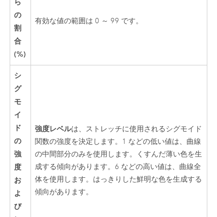
ら
の
有効な値の範囲は 0 ～ 99 です。
割
合
(%)
シ
グ
モ
イ
ド
強度レベル
は、ストレッチに使用されるシグモイド
の
関数の強度を決定します。1 などの低い値は、曲線
強
の中間部分のみを使用します。くすんだ薄い色を生
度
成する傾向があります。6 などの高い値は、曲線全
体を使用します。はっきりした鮮明な色を生成する
お
傾向があります。
よ
び