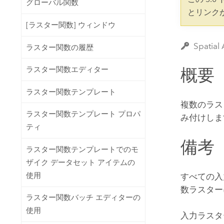
グローバル関数
開発者向けテクノロジー
自然資源
とリンク
マッピング &amp; 空間解析アプリ
[ラスター関数] ウィンドウ
ケーションの構築
すべての業種
Spati
ラスター関数の履歴
すべてのプロダクト
概要
ラスター関数エディター
ラスター関数テンプレート
複数のラス
ラスター関数テンプレート プロパ
み付けしま
ティ
備考
ラスター関数テンプレートでのモ
ザイク データセット アイテムの
使用
すべての入
数ラスター
ラスター関数バッチ エディターの
使用
入力ラスタ