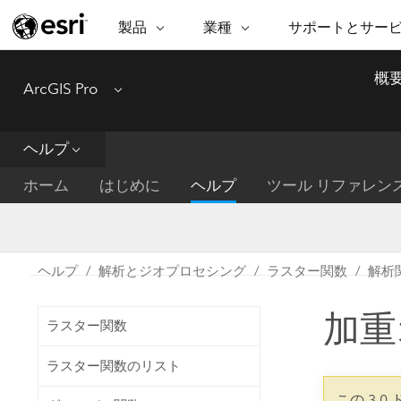
製品
業種
サポートとサー
ARCGIS
業種
サポートとサービス
機
概
ArcGIS Pro
Menu
ArcGIS の概要
建築・工業技術・建設
プロフェッショナル
非営利組
マ
Esri のエンタープライズ地理空間
コンサル
デ
テクニカル サポー
市民の安
プラットフォーム
ヘルプ
ビジネス
解
トレーニング
サイエン
ArcGIS Online
位
ホーム
はじめに
ヘルプ
ツール リファレン
自然保護
完全な SaaS マッピング プラット
地方自治
デ
フォーム
教育機関
空
持続可能
ArcGIS Pro
公共エネルギー
ヘルプ
解析とジオプロセシング
ラスター関数
解析
電気通信
世界有数の GIS ソフトウェア
施設管理
加重
交通機関
ArcGIS Enterprise
ラスター関数
保健福祉サービス
GIS とマッピングの基本的なシス
水道
ラスター関数のリスト
テム
中央政府
この 3.