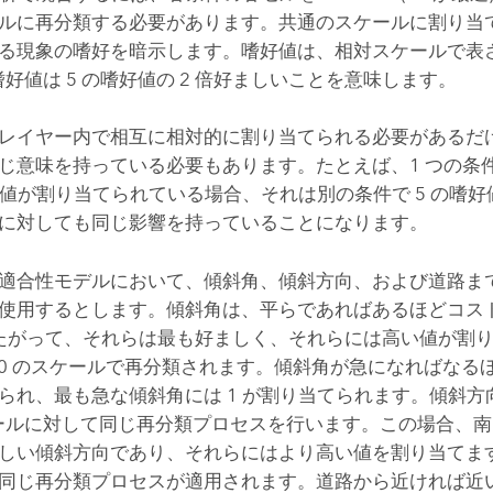
ルに再分類する必要があります。共通のスケールに割り当
る現象の嗜好を暗示します。嗜好値は、相対スケールで表
嗜好値は 5 の嗜好値の 2 倍好ましいことを意味します。
レイヤー内で相互に相対的に割り当てられる必要があるだ
じ意味を持っている必要もあります。たとえば、1 つの条
嗜好値が割り当てられている場合、それは別の条件で 5 の嗜
に対しても同じ影響を持っていることになります。
適合性モデルにおいて、傾斜角、傾斜方向、および道路までの
使用するとします。傾斜角は、平らであればあるほどコス
したがって、それらは最も好ましく、それらには高い値が割
〜 10 のスケールで再分類されます。傾斜角が急になればな
られ、最も急な傾斜角には 1 が割り当てられます。傾斜方向
ケールに対して同じ再分類プロセスを行います。この場合、
しい傾斜方向であり、それらにはより高い値を割り当てま
同じ再分類プロセスが適用されます。道路から近ければ近