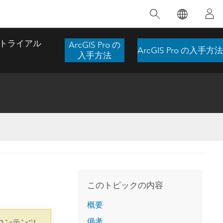
注目のトレーニング
注目の製品
注目のストーリー
注目
GIS について
イノベーションへの取り
組み
トライアル
ArcGIS Pro の
ArcGIS Pro の入手方法
合わせ
GIS とは
入手方法
スのアクセ
の実践
人工知能 (AI)
地理学的アプローチ
ロケーション インテリ
ジェンス
 更
デジタル トランスフォ
空間データ サイエンス: 解析を進化さ
ArcGIS Pro の概要
マップがライフラインとなるとき
The
ーメーション
品、開発
せる
ArcGIS Pro は、Esri の世界をリードする
2024 年にブラジルで発生した歴史的な洪水
著: J
ー
デジタル ツイン
GIS デスクトップ アプリケーションであ
の際、GIS 技術を専門とする企業である
このインストラクター主導型のコースで
本書
ンド
り、マッピング、解析、データ管理に用い
Codex は、30 日間で 17 件の緊急洪水アプ
は、データのパターンや関係性を明らかに
かつ
られています。 技術がどのようなものかを
リケーションを構築し、重要な救助活動を
このトピックの内容
するために使用される空間統計技術を探索
解決
確認したり、ハンズオンのインタラクティ
実現しました。
し、複雑な問題を解決する知見を引き出し
らか
ブ マップを試したり、製品の機能を調べた
概要
ます。
ストーリーを読む
り、無料トライアルを開始したりします。
本書
備考
コンテンツ