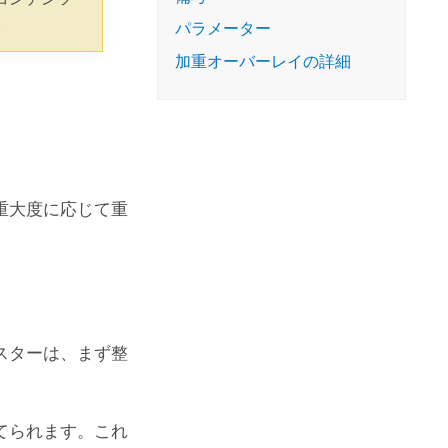
コースを探索
ArcGIS Pro の詳細
。
パラメーター
加重オーバーレイの詳細
重大度に応じて重
スターは、まず整
てられます。これ