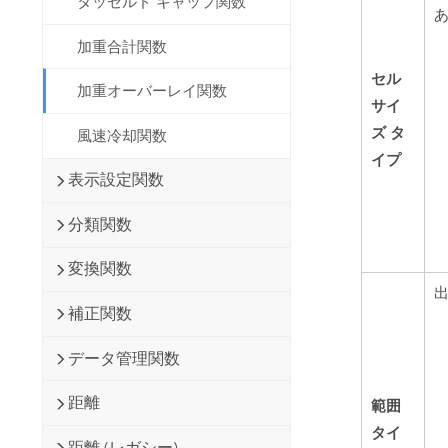
タッセルド キャップ関数
加重合計関数
セル
加重オーバーレイ関数
サイ
ズ タ
風速冷却関数
イプ
表示設定関数
分類関数
変換関数
補正関数
データ管理関数
距離
範囲
タイ
距離 (レガシー)