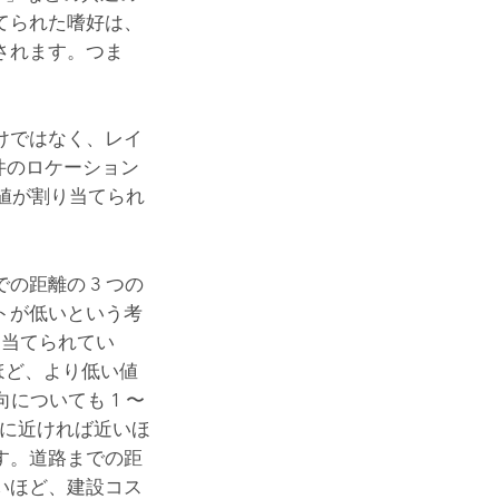
てられた嗜好は、
されます。つま
けではなく、レイ
件のロケーション
好値が割り当てられ
距離の 3 つの
トが低いという考
り当てられてい
るほど、より低い値
についても 1 〜
南に近ければ近いほ
す。道路までの距
いほど、建設コス