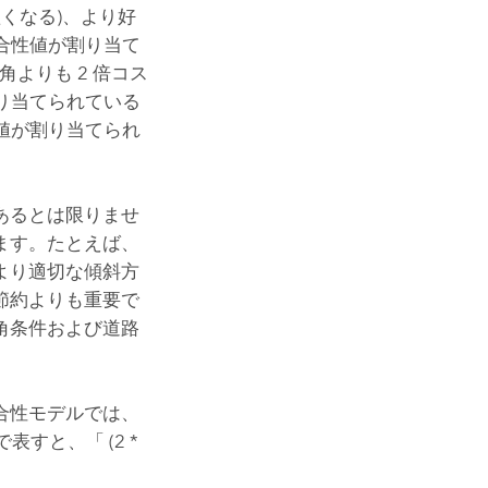
くなる)、より好
合性値が割り当て
よりも 2 倍コス
り当てられている
値が割り当てられ
あるとは限りませ
ます。たとえば、
より適切な傾斜方
節約よりも重要で
角条件および道路
合性モデルでは、
すと、「 (2 *