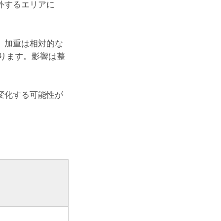
外するエリアに
。加重は相対的な
あります。影響は整
。
変化する可能性が