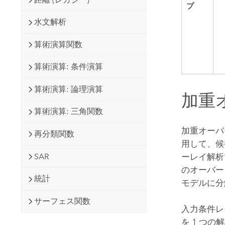
プ
水文解析
算術演算関数
算術演算: 条件演算
算術演算: 論理演算
加重
算術演算: 三角関数
加重オーバ
再分類関数
用して、候
SAR
ーレイ解析
のオーバー
統計
モデルに分
サーフェス関数
入力条件レ
を 1 つの