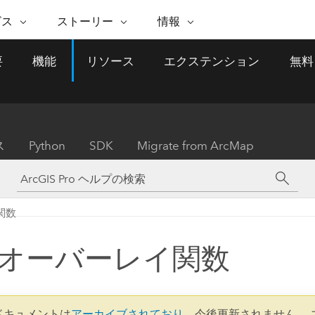
注目のイニシアティブ
ビス
ストーリー
情報
能
ESRI ストーリー
セルフサービス
ESRI について
ARCGIS の購入
ESRI に連絡
要
機能
リソース
エクステンション
無料
 サービス
織
ッピング
WhereNext Magazine
優れた地理空間情報活用へ
Esri について
ユーザー タイプ
ArcUser
サポートに問い
ータを空間的に表示および理解
エグゼクティブレベルのニ
の道
ArcGIS へのロールベー
ArcGIS ユーザー向け
ト
全
Esri のプログラムと取り組み
ュースと洞察
ス
的な技術リソース
析
Esri Community
ス
イベント
置情報を分析に活用
Esri ブログ
Esri ストア
ArcNews
ス
Python
SDK
Migrate from ArcMap
ArcGIS ブログ
実世界のグローバルな GIS
Esri の ArcGIS 製品
業界ニュースと ArcGIS
体
パートナー
ータ管理
技術革新
新情報
ドキュメント
間データの統合、編集、共有
購入方法
な開発
採用情報
インフラストラクチャ管理
Esri と The Science of Where
Esri 製品、パートナー製
ArcWatch
My Esri
関数
GIS を活用して、最新の強靱で持続可能な未
メディアおよびアナリスト関
のポッドキャスト
者サブスクリプション
地理空間に関するニュ
来を創ります。 計画と運用に対する地理学
すべての機能
係者の方へ
ビジネスおよびテクノロジ
ス、見解、およびトレ
的アプローチは、インフラストラクチャ プ
オーバーレイ関数
ロジェクトが周囲の環境とどのように関連
ー リーダーの声
しているかをリーダーが理解するのに役立
ちます。
Esri に連絡
すべてのストーリー
0 ドキュメントは
アーカイブされており
、今後更新されません。 
インフラストラクチャ管理の探索