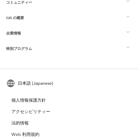
コミュニティー
ArcGIS の概要
GIS の概要
Esri Community
マッピング
企業情報
GIS とは
ArcGIS ブログ
ArcGIS Pro
特別プログラム
Esri について
ロケーション インテリジェンス
業界ブログ
ArcGIS Enterprise
ArcGIS for Personal Use
Esri に連絡
トレーニング
ユーザー調査およびテスト
ArcGIS Online
ArcGIS for Student Use
日本語 (Japanese)
採用情報
ArcUser
Esri Young Professionals Network
開発者向けテクノロジー
自然保護
個人情報保護方針
オープンビジョン
ArcNews
イベント
ArcGIS Location Platform
アクセシビリティー
災害対応
パートナー
ArcWatch
法的情報
Esri ストア
教育機関
Web 利用規約
企業行動規範
Esri Press