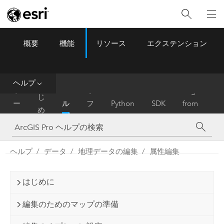
概要
機能
リソース
エクステンション
ArcGIS Pro
Menu
ツ
ー
ル
ヘルプ
は
ホ
ヘ
リ
Migrate
じ
ー
ル
フ
Python
SDK
from
め
ム
プ
ァ
ArcMap
に
レ
ン
ヘルプ
データ
地理データの編集
属性編集
ス
はじめに
編集のためのマップの準備