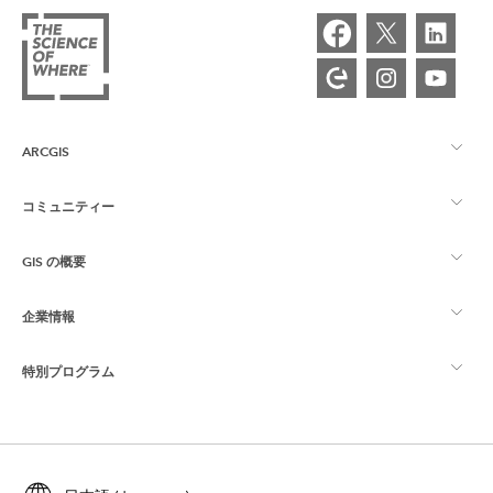
ARCGIS
コミュニティー
ArcGIS の概要
GIS の概要
Esri Community
マッピング
企業情報
GIS とは
ArcGIS ブログ
ArcGIS Pro
特別プログラム
Esri について
ロケーション インテリジェンス
業界ブログ
ArcGIS Enterprise
ArcGIS for Personal Use
Esri に連絡
トレーニング
ユーザー調査およびテスト
ArcGIS Online
ArcGIS for Student Use