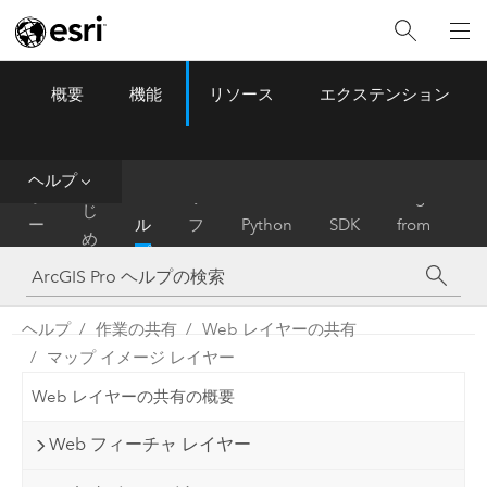
概要
機能
リソース
エクステンション
ArcGIS Pro
Menu
ツ
ー
ル
ヘルプ
は
ホ
ヘ
リ
Migrate
じ
ー
ル
フ
Python
SDK
from
め
ム
プ
ァ
ArcMap
に
レ
ン
ヘルプ
作業の共有
Web レイヤーの共有
ス
マップ イメージ レイヤー
Web レイヤーの共有の概要
Web フィーチャ レイヤー