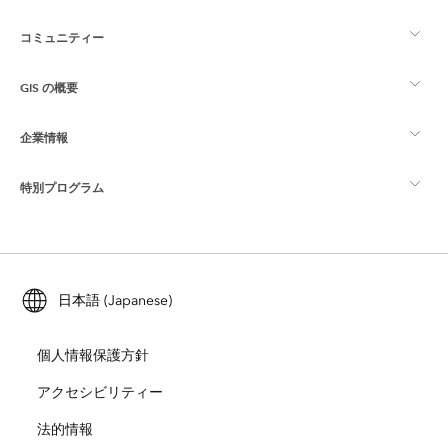
コミュニティー
ArcGIS の概要
GIS の概要
Esri Community
マッピング
企業情報
GIS とは
ArcGIS ブログ
ArcGIS Pro
特別プログラム
Esri について
ロケーション インテリジェンス
業界ブログ
ArcGIS Enterprise
ArcGIS for Personal Use
Esri に連絡
トレーニング
ユーザー調査およびテスト
ArcGIS Online
ArcGIS for Student Use
日本語 (Japanese)
採用情報
ArcUser
Esri Young Professionals Network
開発者向けテクノロジー
自然保護
個人情報保護方針
オープンビジョン
ArcNews
イベント
ArcGIS Location Platform
アクセシビリティー
災害対応
パートナー
ArcWatch
法的情報
Esri ストア