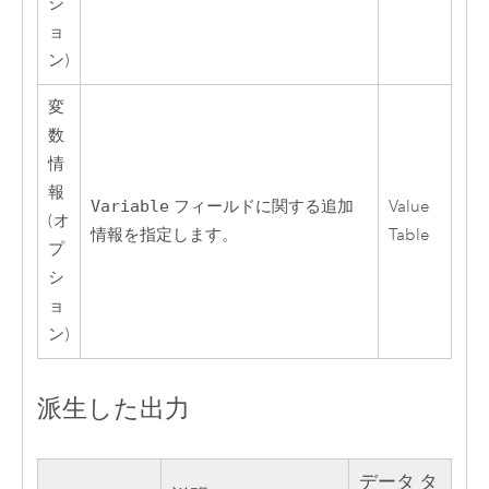
シ
ョ
ン)
変
数
情
報
Variable
フィールドに関する追加
Value
(オ
情報を指定します。
Table
プ
シ
ョ
ン)
派生した出力
データ タ