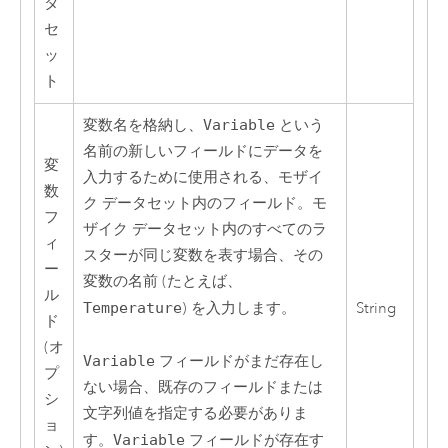
タ
セ
ッ
ト
変数名を格納し、
Variable
という
名前の新しいフィールドにデータを
変
入力するために使用される、モザイ
数
ク データセット内のフィールド。モ
フ
ザイク データセット内のすべてのラ
ィ
スターが同じ変数を表す場合、その
ー
変数の名前 (たとえば、
ル
Temperature
) を入力します。
String
ド
(オ
Variable
フィールドがまだ存在し
プ
ない場合、既存のフィールドまたは
シ
文字列値を指定する必要がありま
ョ
す。
Variable
フィールドが存在す