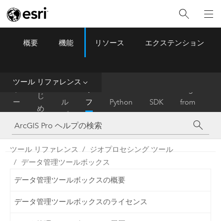
概要
機能
リソース
エクステンション
ArcGIS Pro
Menu
ツ
ー
ル
ツール リファレンス
は
ホ
ヘ
リ
Migrate
じ
ー
ル
フ
Python
SDK
from
め
ム
プ
ァ
ArcMap
に
レ
ン
ツール リファレンス
ジオプロセシング ツール
ス
データ管理ツールボックス
データ管理ツールボックスの概要
データ管理ツールボックスのライセンス