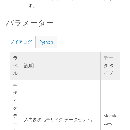
す。
パラメーター
ダイアログ
Python
ラ
デー
ベ
説明
タ タ
ル
イプ
モ
ザ
イ
ク
デ
Mosaic
入力多次元モザイク データセット。
ー
Layer