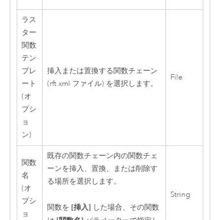
ラス
ター
関数
テン
プレ
挿入または置換する関数チェーン
File
ート
(rft.xml ファイル) を選択します。
(オ
プシ
ョ
ン)
既存の関数チェーン内の関数チェ
関数
ーンを挿入、置換、または削除す
名
る場所を選択します。
(オ
String
プシ
[挿入]
関数を
した場合、その関数
ョ