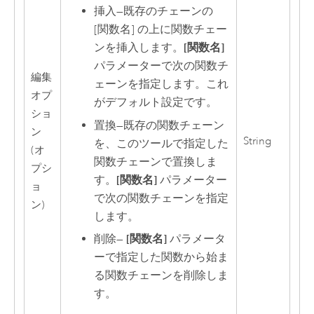
挿入
—
既存のチェーンの
[関数名] の上に関数チェー
ンを挿入します。
[関数名]
パラメーターで次の関数チ
編集
ェーンを指定します。これ
オプ
がデフォルト設定です。
ショ
置換
—
既存の関数チェーン
ン
String
を、このツールで指定した
(オ
関数チェーンで置換しま
プシ
す。
[関数名]
パラメーター
ョ
で次の関数チェーンを指定
ン)
します。
削除
—
[関数名]
パラメータ
ーで指定した関数から始ま
る関数チェーンを削除しま
す。