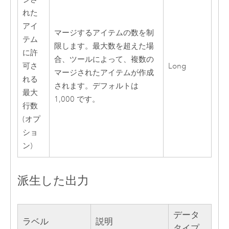
れた
アイ
マージするアイテムの数を制
テム
限します。最大数を超えた場
に許
合、ツールによって、複数の
可さ
Long
マージされたアイテムが作成
れる
されます。デフォルトは
最大
1,000 です。
行数
(オプ
ショ
ン)
派生した出力
データ
ラベル
説明
タイプ