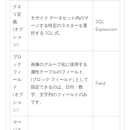
クエ
リ定
モザイク データセット内のマ
義
SQL
ージする特定のラスターを選
(オプ
Expression
択する SQL 式。
ショ
ン)
ブロ
ック
画像のグループ化に使用する
フィ
属性テーブルのフィールド。
ール
[ブロック フィールド] として
Field
ド
指定できるのは、日付、数
(オプ
字、文字列のフィールドのみ
ショ
です。
ン)
マー
ジさ