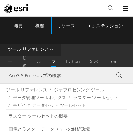
概要
機能
リソース
エクステンション
ArcGIS Pro
Menu
ツ
ー
ル
ツール リファレンス
は
ホ
ヘ
リ
Migrate
じ
ー
ル
フ
Python
SDK
from
め
ム
プ
ァ
ArcMap
に
レ
ン
ツール リファレンス
ジオプロセシング ツール
ス
データ管理ツールボックス
ラスター ツールセット
モザイク データセット ツールセット
ラスター ツールセットの概要
画像とラスター データセットの解析環境