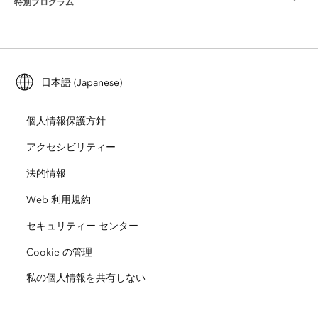
特別プログラム
Esri について
ロケーション インテリジェンス
業界ブログ
ArcGIS Enterprise
ArcGIS for Personal Use
Esri に連絡
トレーニング
ユーザー調査およびテスト
ArcGIS Online
ArcGIS for Student Use
日本語 (Japanese)
採用情報
ArcUser
Esri Young Professionals Network
開発者向けテクノロジー
自然保護
個人情報保護方針
オープンビジョン
ArcNews
イベント
ArcGIS Location Platform
アクセシビリティー
災害対応
パートナー
ArcWatch
法的情報
Esri ストア
教育機関
Web 利用規約
企業行動規範
Esri Press
ArcGIS Architecture Center
セキュリティー センター
非営利組織
環境および持続可能性の取り組み
Esri ビデオ
Cookie の管理
私の個人情報を共有しない
人種的平等
サイトマップ
GIS 用語集