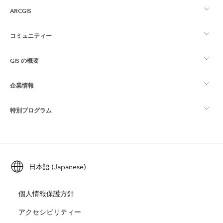
ARCGIS
コミュニティー
ArcGIS の概要
GIS の概要
Esri Community
マッピング
企業情報
GIS とは
ArcGIS ブログ
ArcGIS Pro
特別プログラム
Esri について
ロケーション インテリジェンス
業界ブログ
ArcGIS Enterprise
ArcGIS for Personal Use
Esri に連絡
トレーニング
ユーザー調査およびテスト
ArcGIS Online
ArcGIS for Student Use
日本語 (Japanese)
採用情報
ArcUser
Esri Young Professionals Network
開発者向けテクノロジー
自然保護
個人情報保護方針
オープンビジョン
ArcNews
イベント
ArcGIS Location Platform
アクセシビリティー
災害対応