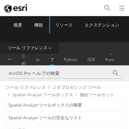
概要
機能
リソース
エクステンション
ArcGIS Pro
Menu
ツ
ー
ル
ツール リファレンス
は
ホ
ヘ
リ
Migrate
じ
ー
ル
フ
Python
SDK
from
め
ム
プ
ァ
ArcMap
に
レ
ン
ツール リファレンス
ジオプロセシング ツール
ス
Spatial Analyst ツールボックス
抽出ツールセット
Spatial Analyst ツールボックスの概要
Spatial Analyst ツールの完全なリスト