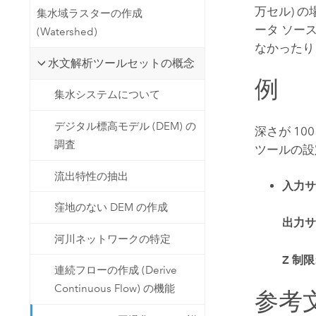
万セル) の
集水域ラスターの作成
ータ ソー
(Watershed)
なかったり
水文解析ツールセットの概念
例
集水システムについて
デジタル標高モデル (DEM) の
深さが 1
調査
ツールの設
流出特性の抽出
入力サ
窪地のない DEM の作成
出力サ
河川ネットワークの特定
Z 制限
連続フローの作成 (Derive
Continuous Flow) の機能
参考