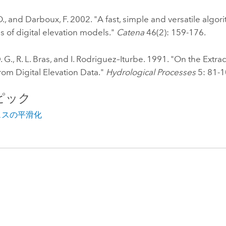
., and Darboux, F. 2002. "A fast, simple and versatile algorit
 of digital elevation models."
Catena
46(2): 159-176.
. G., R. L. Bras, and I. Rodriguez–Iturbe. 1991. "On the Extr
om Digital Elevation Data."
Hydrological Processes
5: 81-1
ピック
ェスの平滑化