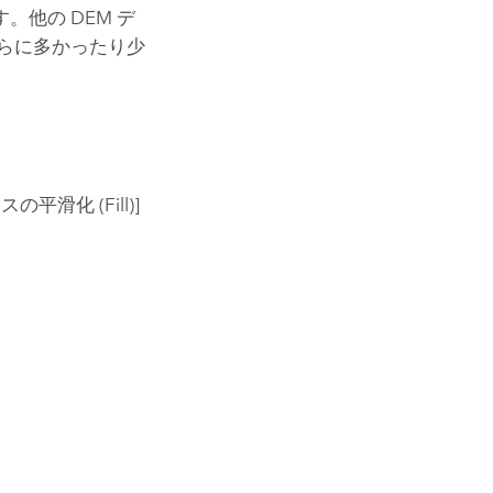
す。他の DEM デ
らに多かったり少
の平滑化 (Fill)]