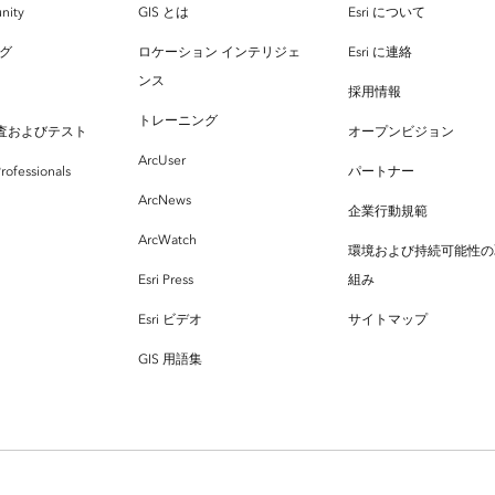
nity
GIS とは
Esri について
ログ
ロケーション インテリジェ
Esri に連絡
ンス
採用情報
トレーニング
査およびテスト
オープンビジョン
ArcUser
rofessionals
パートナー
ArcNews
企業行動規範
ArcWatch
環境および持続可能性の
Esri Press
組み
Esri ビデオ
サイトマップ
GIS 用語集