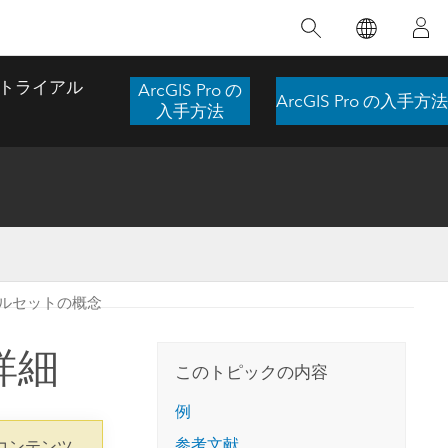
注目のトレーニング
注目の製品
注目のストーリー
注目
GIS について
イノベーションへの取り
組み
トライアル
ArcGIS Pro の
ArcGIS Pro の入手方法
合わせ
GIS とは
入手方法
スのアクセ
の実践
人工知能 (AI)
地理学的アプローチ
ロケーション インテリ
ジェンス
 更
デジタル トランスフォ
空間データ サイエンス: 解析を進化さ
ArcGIS Pro の概要
マップがライフラインとなるとき
The
ーメーション
品、開発
せる
ルセットの概念
ArcGIS Pro は、Esri の世界をリードする
2024 年にブラジルで発生した歴史的な洪水
著: J
ー
デジタル ツイン
GIS デスクトップ アプリケーションであ
の際、GIS 技術を専門とする企業である
このインストラクター主導型のコースで
本書
ンド
り、マッピング、解析、データ管理に用い
Codex は、30 日間で 17 件の緊急洪水アプ
詳細
は、データのパターンや関係性を明らかに
かつ
られています。 技術がどのようなものかを
リケーションを構築し、重要な救助活動を
このトピックの内容
するために使用される空間統計技術を探索
解決
確認したり、ハンズオンのインタラクティ
実現しました。
し、複雑な問題を解決する知見を引き出し
らか
ブ マップを試したり、製品の機能を調べた
例
ます。
ストーリーを読む
り、無料トライアルを開始したりします。
本書
参考文献
コンテンツ