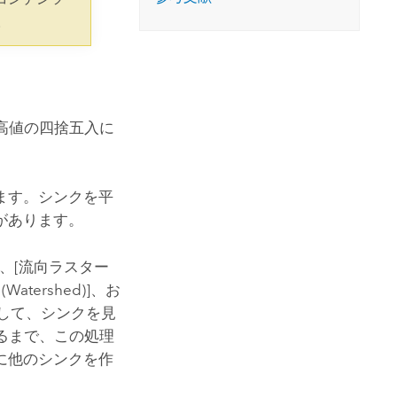
コースを探索
ArcGIS Pro の詳細
。
標高値の四捨五入に
ます。シンクを平
があります。
、
[流向ラスター
tershed)]
、お
して、シンクを見
るまで、この処理
に他のシンクを作