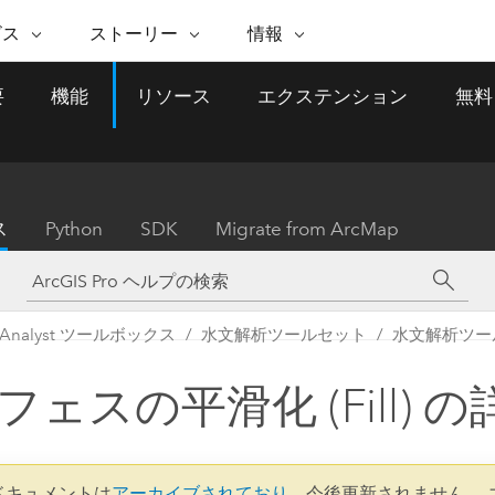
注目のイニシアティブ
ビス
ストーリー
情報
能
ESRI ストーリー
セルフサービス
ESRI について
ARCGIS の購入
ESRI に連絡
要
機能
リソース
エクステンション
無料
 サービス
織
ッピング
WhereNext Magazine
優れた地理空間情報活用へ
Esri について
ユーザー タイプ
ArcUser
サポートに問い
ータを空間的に表示および理解
エグゼクティブレベルのニ
の道
ArcGIS へのロールベー
ArcGIS ユーザー向け
ト
全
Esri のプログラムと取り組み
ュースと洞察
ス
的な技術リソース
析
Esri Community
ス
イベント
置情報を分析に活用
Esri ブログ
Esri ストア
ArcNews
ス
Python
SDK
Migrate from ArcMap
ArcGIS ブログ
実世界のグローバルな GIS
Esri の ArcGIS 製品
業界ニュースと ArcGIS
体
パートナー
ータ管理
技術革新
新情報
ドキュメント
間データの統合、編集、共有
購入方法
な開発
採用情報
インフラストラクチャ管理
Esri と The Science of Where
Esri 製品、パートナー製
ArcWatch
My Esri
al Analyst ツールボックス
水文解析ツールセット
水文解析ツー
GIS を活用して、最新の強靱で持続可能な未
メディアおよびアナリスト関
のポッドキャスト
者サブスクリプション
地理空間に関するニュ
来を創ります。 計画と運用に対する地理学
すべての機能
係者の方へ
ビジネスおよびテクノロジ
ス、見解、およびトレ
的アプローチは、インフラストラクチャ プ
フェスの平滑化 (Fill) の
ロジェクトが周囲の環境とどのように関連
ー リーダーの声
しているかをリーダーが理解するのに役立
ちます。
Esri に連絡
すべてのストーリー
0 ドキュメントは
アーカイブされており
、今後更新されません。 
インフラストラクチャ管理の探索