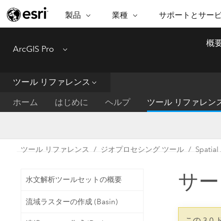
製品
業種
サポートとサー
ARCGIS
業種
サポートとサービス
機
概
ArcGIS Pro
Menu
ArcGIS の概要
建築・工業技術・建設
プロフェッショナル
非営利組
マ
Esri のエンタープライズ地理空間
コンサル
デ
テクニカル サポー
市民の安
プラットフォーム
ツール リファレンス
ビジネス
解
トレーニング
サイエン
ArcGIS Online
位
ホーム
はじめに
ヘルプ
ツール リファレン
自然保護
完全な SaaS マッピング プラット
地方自治
デ
フォーム
教育機関
空
持続可能
ArcGIS Pro
公共エネルギー
ツール リファレンス
ジオプロセシング ツール
Spati
電気通信
世界有数の GIS ソフトウェア
施設管理
サー
交通機関
ArcGIS Enterprise
水文解析ツールセットの概要
保健福祉サービス
GIS とマッピングの基本的なシス
水道
流域ラスターの作成 (Basin)
テム
中央政府
この 3.