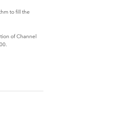
hm to fill the
action of Channel
00.