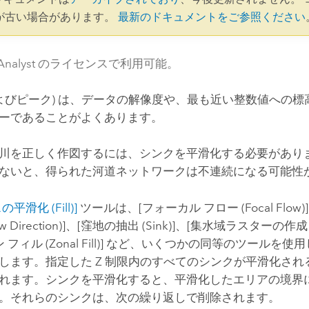
が古い場合があります。
最新のドキュメントをご参照ください
al Analyst のライセンスで利用可能。
およびピーク) は、データの解像度や、最も近い整数値への
ーであることがよくあります。
川を正しく作図するには、シンクを平滑化する必要があり
ないと、得られた河道ネットワークは不連続になる可能性
平滑化 (Fill)]
ツールは、
[フォーカル フロー (Focal Flow)]
Direction)]
、
[窪地の抽出 (Sink)]
、
[集水域ラスターの作成 (Wa
フィル (Zonal Fill)]
など、いくつかの同等のツールを使用
します。指定した Z 制限内のすべてのシンクが平滑化され
れます。シンクを平滑化すると、平滑化したエリアの境界
。それらのシンクは、次の繰り返しで削除されます。