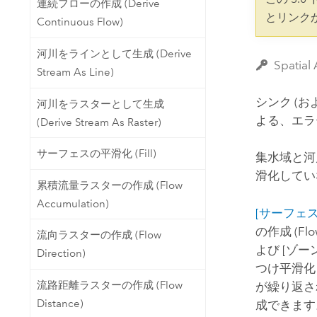
連続フローの作成 (Derive
開発者向けテクノロジー
自然資源
とリンク
Continuous Flow)
マッピング &amp; 空間解析アプリ
ケーションの構築
河川をラインとして生成 (Derive
すべての業種
Spati
Stream As Line)
すべてのプロダクト
シンク (
河川をラスターとして生成
よる、エラ
(Derive Stream As Raster)
サーフェスの平滑化 (Fill)
集水域と河
滑化してい
累積流量ラスターの作成 (Flow
Accumulation)
[サーフェスの
の作成 (Flow 
流向ラスターの作成 (Flow
よび
[ゾーン 
Direction)
つけ平滑化
流路距離ラスターの作成 (Flow
が繰り返さ
Distance)
成できます