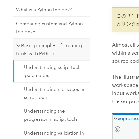
開発者向けテクノロジー
自然資源
What is a Python toolbox?
マッピング &amp; 空間解析アプリ
この 3.
ケーションの構築
Comparing custom and Python
とリンク
すべての業種
toolboxes
すべてのプロダクト
Almost all 
Basic principles of creating
within a sc
tools with Python
source code
Understanding script tool
parameters
The illustr
workspace, 
Understanding messages in
input works
script tools
the output
Understanding the
progressor in script tools
Understanding validation in