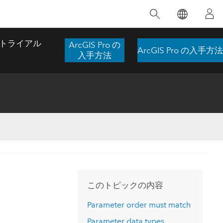
注目のトレーニング
注目の製品
注目のストーリー
注目
GIS について
イノベーションへの取り
組み
トライアル
ArcGIS Pro の
ArcGIS Pro の入手方法
合わせ
GIS とは
入手方法
スのアクセ
の実践
人工知能 (AI)
地理学的アプローチ
ロケーション インテリ
ジェンス
 更
デジタル トランスフォ
空間データ サイエンス: 解析を進化さ
ArcGIS Pro の概要
マップがライフラインとなるとき
The
ーメーション
品、開発
せる
ArcGIS Pro は、Esri の世界をリードする
2024 年にブラジルで発生した歴史的な洪水
著: J
ー
デジタル ツイン
GIS デスクトップ アプリケーションであ
の際、GIS 技術を専門とする企業である
このインストラクター主導型のコースで
本書
ンド
り、マッピング、解析、データ管理に用い
Codex は、30 日間で 17 件の緊急洪水アプ
は、データのパターンや関係性を明らかに
かつ
られています。 技術がどのようなものかを
リケーションを構築し、重要な救助活動を
このトピックの内容
するために使用される空間統計技術を探索
解決
確認したり、ハンズオンのインタラクティ
実現しました。
し、複雑な問題を解決する知見を引き出し
らか
ブ マップを試したり、製品の機能を調べた
Parameter order must match
ます。
ストーリーを読む
り、無料トライアルを開始したりします。
本書
Parameter data types