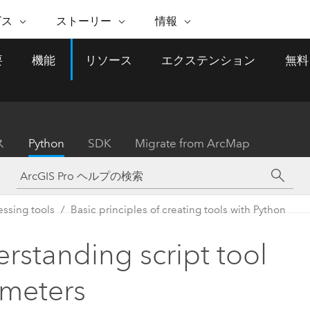
注目のイニシアティブ
ビス
ストーリー
情報
能
ESRI ストーリー
セルフサービス
ESRI について
ARCGIS の購入
ESRI に連絡
要
機能
リソース
エクステンション
無料
 サービス
織
ッピング
WhereNext Magazine
優れた地理空間情報活用へ
Esri について
ユーザー タイプ
ArcUser
サポートに問い
ータを空間的に表示および理解
エグゼクティブレベルのニ
の道
ArcGIS へのロールベー
ArcGIS ユーザー向け
ト
全
Esri のプログラムと取り組み
ュースと洞察
ス
的な技術リソース
析
Esri Community
ス
イベント
置情報を分析に活用
Esri ブログ
Esri ストア
ArcNews
ス
Python
SDK
Migrate from ArcMap
ArcGIS ブログ
実世界のグローバルな GIS
Esri の ArcGIS 製品
業界ニュースと ArcGIS
体
パートナー
ータ管理
技術革新
新情報
ドキュメント
間データの統合、編集、共有
購入方法
な開発
採用情報
インフラストラクチャ管理
Esri と The Science of Where
Esri 製品、パートナー製
ArcWatch
My Esri
ssing tools
Basic principles of creating tools with Python
GIS を活用して、最新の強靱で持続可能な未
メディアおよびアナリスト関
のポッドキャスト
者サブスクリプション
地理空間に関するニュ
来を創ります。 計画と運用に対する地理学
すべての機能
係者の方へ
ビジネスおよびテクノロジ
ス、見解、およびトレ
的アプローチは、インフラストラクチャ プ
rstanding script tool
ロジェクトが周囲の環境とどのように関連
ー リーダーの声
しているかをリーダーが理解するのに役立
meters
ちます。
Esri に連絡
すべてのストーリー
インフラストラクチャ管理の探索