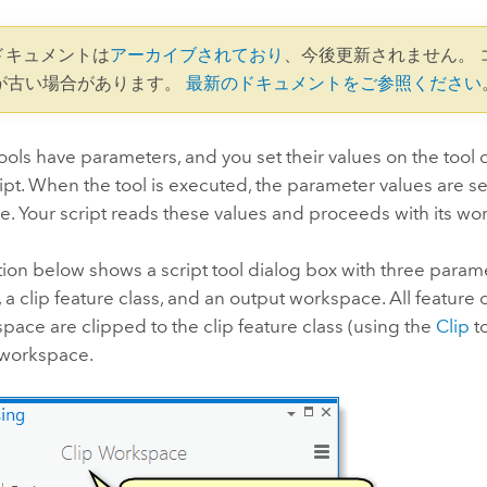
1 ドキュメントは
アーカイブされており
、今後更新されません。 
が古い場合があります。
最新のドキュメントをご参照ください
tools have parameters, and you set their values on the tool 
ript. When the tool is executed, the parameter values are sen
. Your script reads these values and proceeds with its wor
ation below shows a script tool dialog box with three param
a clip feature class, and an output workspace. All feature c
pace are clipped to the clip feature class (using the
Clip
to
 workspace.