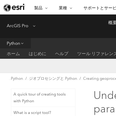
製品
業種
サポートとサー
ARCGIS
業種
サポートとサービス
機
概
ArcGIS Pro
Menu
ArcGIS の概要
建築・工業技術・建設
プロフェッショナル
非営利組
マ
Esri のエンタープライズ地理空間
コンサル
デ
テクニカル サポー
市民の安
プラットフォーム
Python
ビジネス
解
トレーニング
サイエン
ArcGIS Online
位
ホーム
はじめに
ヘルプ
ツール リファレン
自然保護
完全な SaaS マッピング プラット
地方自治
デ
フォーム
教育機関
空
持続可能
ArcGIS Pro
公共エネルギー
Python
ジオプロセシングと Python
Creating geoproce
電気通信
世界有数の GIS ソフトウェア
施設管理
Unde
交通機関
ArcGIS Enterprise
A quick tour of creating tools
保健福祉サービス
GIS とマッピングの基本的なシス
with Python
水道
para
テム
中央政府
What is a script tool?