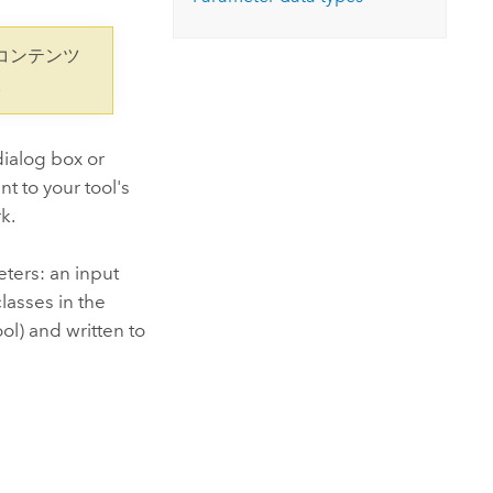
コースを探索
ArcGIS Pro の詳細
コンテンツ
。
dialog box or
t to your tool's
k.
eters: an input
lasses in the
ol) and written to