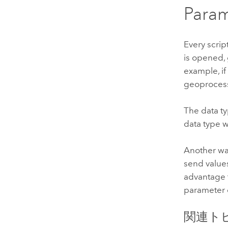
Param
Every scrip
is opened,
example, if
geoprocess
The data ty
data type w
Another wa
send values 
advantage t
parameter d
関連ト