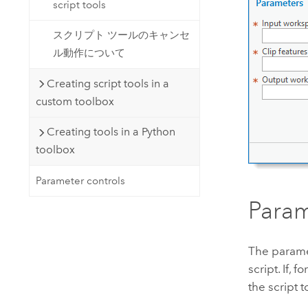
script tools
スクリプト ツールのキャンセ
ル動作について
Creating script tools in a
custom toolbox
Creating tools in a Python
toolbox
Parameter controls
Param
The parame
script. If,
the script 