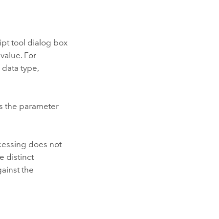
ipt tool dialog box
value. For
 data type,
es the parameter
cessing does not
e distinct
ainst the