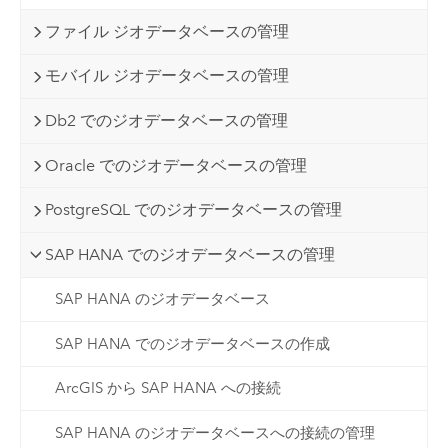
ファイル ジオデータベースの管理
モバイル ジオデータベースの管理
Db2 でのジオデータベースの管理
Oracle でのジオデータベースの管理
PostgreSQL でのジオデータベースの管理
SAP HANA でのジオデータベースの管理
SAP HANA のジオデータベース
SAP HANA でのジオデータベースの作成
ArcGIS から SAP HANA への接続
SAP HANA のジオデータベースへの接続の管理