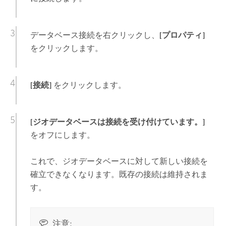
データベース接続を右クリックし、
[プロパティ]
をクリックします。
[接続]
をクリックします。
[ジオデータベースは接続を受け付けています。]
をオフにします。
これで、ジオデータベースに対して新しい接続を
確立できなくなります。既存の接続は維持されま
す。
注意: