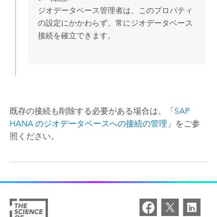
ジオデータベース管理者は、このプロパティ
の設定にかかわらず、常にジオデータベース
接続を確立できます。
既存の接続も削除する必要がある場合は、「
SAP
HANA
のジオデータベースへの接続の管理
」をご参
照ください。