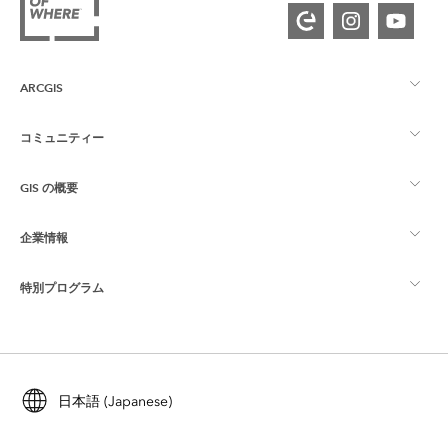
ARCGIS
コミュニティー
ArcGIS の概要
GIS の概要
Esri Community
マッピング
企業情報
GIS とは
ArcGIS ブログ
ArcGIS Pro
特別プログラム
Esri について
ロケーション インテリジェンス
業界ブログ
ArcGIS Enterprise
ArcGIS for Personal Use
Esri に連絡
トレーニング
ユーザー調査およびテスト
ArcGIS Online
ArcGIS for Student Use
日本語 (Japanese)
採用情報
ArcUser
Esri Young Professionals Network
開発者向けテクノロジー