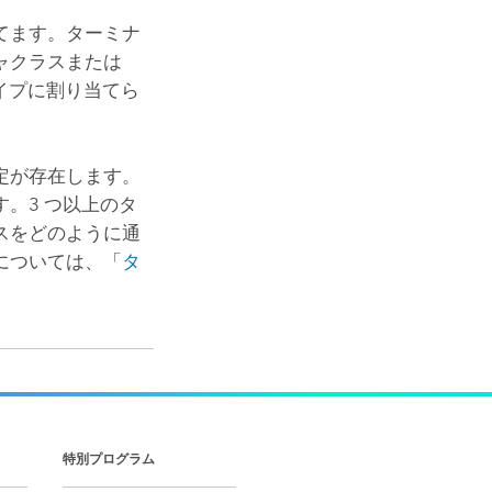
てます。ターミナ
ャクラスまたは
イプに割り当てら
定が存在します。
。3 つ以上のタ
スをどのように通
については、「
タ
特別プログラム