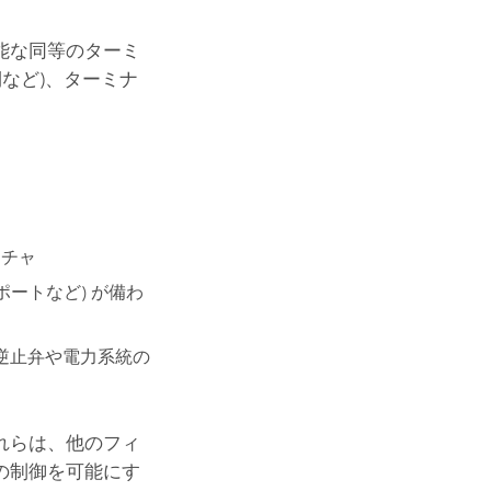
能な同等のターミ
側など)、ターミナ
ーチャ
ポートなど) が備わ
逆止弁や電力系統の
れらは、他のフィ
の制御を可能にす