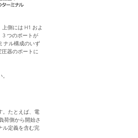
上側には H1 およ
う 3 つのポートが
ーミナル構成のいず
変圧器のポートに
い。
す。たとえば、電
負荷側から開始さ
ナル定義を含む完