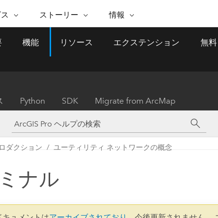
注目のイニシアティブ
ビス
ストーリー
情報
能
ESRI ストーリー
セルフサービス
ESRI について
ARCGIS の購入
ESRI に連絡
要
機能
リソース
エクステンション
無料
 サービス
織
ッピング
WhereNext Magazine
優れた地理空間情報活用へ
Esri について
ユーザー タイプ
ArcUser
サポートに問い
ータを空間的に表示および理解
エグゼクティブレベルのニ
の道
ArcGIS へのロールベー
ArcGIS ユーザー向け
ト
全
Esri のプログラムと取り組み
ュースと洞察
ス
的な技術リソース
析
Esri Community
ス
イベント
置情報を分析に活用
Esri ブログ
Esri ストア
ArcNews
ス
Python
SDK
Migrate from ArcMap
ArcGIS ブログ
実世界のグローバルな GIS
Esri の ArcGIS 製品
業界ニュースと ArcGIS
体
パートナー
ータ管理
技術革新
新情報
ドキュメント
間データの統合、編集、共有
購入方法
な開発
採用情報
インフラストラクチャ管理
Esri と The Science of Where
Esri 製品、パートナー製
ArcWatch
My Esri
ロダクション
ユーティリティ ネットワークの概念
GIS を活用して、最新の強靱で持続可能な未
メディアおよびアナリスト関
のポッドキャスト
者サブスクリプション
地理空間に関するニュ
来を創ります。 計画と運用に対する地理学
すべての機能
係者の方へ
ビジネスおよびテクノロジ
ス、見解、およびトレ
的アプローチは、インフラストラクチャ プ
ミナル
ロジェクトが周囲の環境とどのように関連
ー リーダーの声
しているかをリーダーが理解するのに役立
ちます。
Esri に連絡
すべてのストーリー
1 ドキュメントは
アーカイブされており
、今後更新されません。 
インフラストラクチャ管理の探索