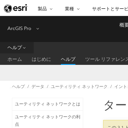
製品
業種
サポートとサー
ARCGIS
業種
サポートとサービス
機
概
ArcGIS Pro
Menu
ArcGIS の概要
建築・工業技術・建設
プロフェッショナル
非営利組
マ
Esri のエンタープライズ地理空間
コンサル
デ
テクニカル サポー
市民の安
プラットフォーム
ヘルプ
ビジネス
解
トレーニング
サイエン
ArcGIS Online
位
ホーム
はじめに
ヘルプ
ツール リファレン
自然保護
完全な SaaS マッピング プラット
地方自治
デ
フォーム
教育機関
空
持続可能
ArcGIS Pro
公共エネルギー
ヘルプ
データ
ユーティリティ ネットワーク
イント
電気通信
世界有数の GIS ソフトウェア
施設管理
ター
交通機関
ArcGIS Enterprise
ユーティリティ ネットワークとは
保健福祉サービス
GIS とマッピングの基本的なシス
水道
ユーティリティ ネットワークの利
テム
中央政府
点
この 3.