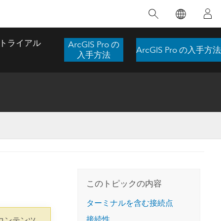
注目のトレーニング
注目の製品
注目のストーリー
注目
GIS について
イノベーションへの取り
組み
トライアル
ArcGIS Pro の
ArcGIS Pro の入手方法
合わせ
GIS とは
入手方法
スのアクセ
の実践
人工知能 (AI)
地理学的アプローチ
ロケーション インテリ
ジェンス
 更
デジタル トランスフォ
空間データ サイエンス: 解析を進化さ
ArcGIS Pro の概要
マップがライフラインとなるとき
The
ーメーション
品、開発
せる
ArcGIS Pro は、Esri の世界をリードする
2024 年にブラジルで発生した歴史的な洪水
著: J
ー
デジタル ツイン
GIS デスクトップ アプリケーションであ
の際、GIS 技術を専門とする企業である
このインストラクター主導型のコースで
本書
ンド
り、マッピング、解析、データ管理に用い
Codex は、30 日間で 17 件の緊急洪水アプ
は、データのパターンや関係性を明らかに
かつ
られています。 技術がどのようなものかを
リケーションを構築し、重要な救助活動を
このトピックの内容
するために使用される空間統計技術を探索
解決
確認したり、ハンズオンのインタラクティ
実現しました。
し、複雑な問題を解決する知見を引き出し
らか
ブ マップを試したり、製品の機能を調べた
ターミナルを含む接続点
ます。
ストーリーを読む
り、無料トライアルを開始したりします。
本書
接続性
コンテンツ