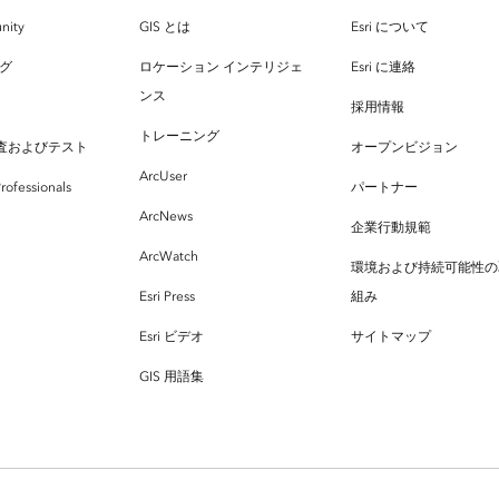
nity
GIS とは
Esri について
ログ
ロケーション インテリジェ
Esri に連絡
ンス
採用情報
トレーニング
査およびテスト
オープンビジョン
ArcUser
rofessionals
パートナー
ArcNews
企業行動規範
ArcWatch
環境および持続可能性の
Esri Press
組み
Esri ビデオ
サイトマップ
GIS 用語集