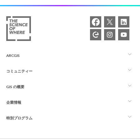
ARCGIS
コミュニティー
ArcGIS の概要
GIS の概要
Esri Community
マッピング
企業情報
GIS とは
ArcGIS ブログ
ArcGIS Pro
特別プログラム
Esri について
ロケーション インテリジェンス
業界ブログ
ArcGIS Enterprise
ArcGIS for Personal Use
Esri に連絡
トレーニング