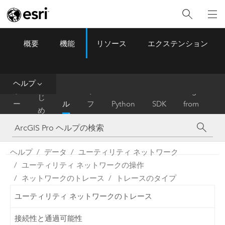
概要
機能
リソース
エクステンション
ArcGIS Pro
Menu
ツ
ー
ル
ヘルプ
は
ホ
ヘ
リ
Migrate
じ
ー
ル
フ
Python
SDK
from
め
ム
プ
ァ
ArcMap
に
レ
ン
ヘルプ
データ
ユーティリティ ネットワーク
ス
ユーティリティ ネットワークの操作
ネットワークのトレース
トレースのタイプ
ユーティリティ ネットワークのトレース
接続性と通過可能性