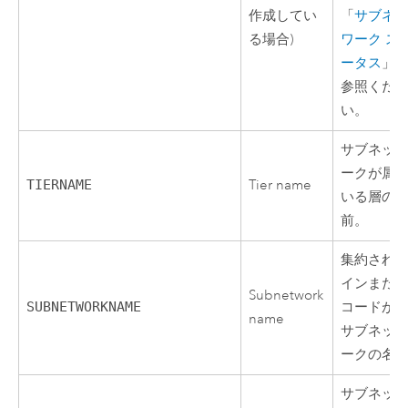
作成してい
「
サブネ
る場合)
ワーク ス
ータス
」
参照くだ
い。
サブネッ
ークが属
TIERNAME
Tier name
いる層の
前。
集約され
インまた
Subnetwork
SUBNETWORKNAME
コードが
name
サブネッ
ークの名
サブネッ