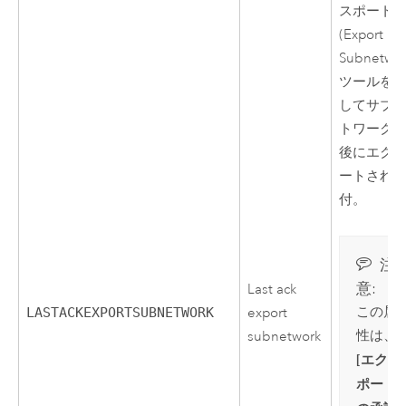
スポート
(Export
Subnetwor
ツールを
してサブ
トワーク
後にエク
ートされ
付。
注
意:
Last ack
この属
LASTACKEXPORTSUBNETWORK
export
性は、
subnetwork
[エクス
ポート