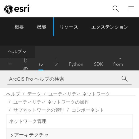
概要
機能
リソース
エクステンション
ArcGIS Pro
Menu
ツ
ー
ル
ヘルプ
は
ホ
ヘ
リ
Migrate
じ
ー
ル
フ
Python
SDK
from
め
ム
プ
ァ
ArcMap
に
レ
ン
ヘルプ
データ
ユーティリティ ネットワーク
ス
ユーティリティ ネットワークの操作
サブネットワークの管理
コンポーネント
ネットワーク管理
アーキテクチャ