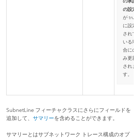
の承認
の設定]
が true
に設定
されて
いる場
合にの
み更新
されま
す。
SubnetLine フィーチャクラスにさらにフィールドを
追加して、
サマリー
を含めることができます。
サマリーとはサブネットワーク トレース構成のオプ