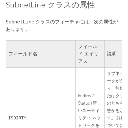
SubnetLine クラスの属性
SubnetLine
クラスのフィーチャには、次の属性が
あります。
フィール
フィールド名
ド エイリ
説明
アス
サブネッ
ークがダ
ィ、無効
Is dirty /
たはクリ
Status (新し
のどちら
いユーティ
態かを示
ISDIRTY
リティ ネッ
す。 詳細
トワークを
ついては