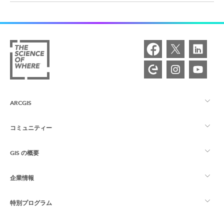
ARCGIS
コミュニティー
ArcGIS の概要
GIS の概要
Esri Community
マッピング
企業情報
GIS とは
ArcGIS ブログ
ArcGIS Pro
特別プログラム
Esri について
ロケーション インテリジェンス
業界ブログ
ArcGIS Enterprise