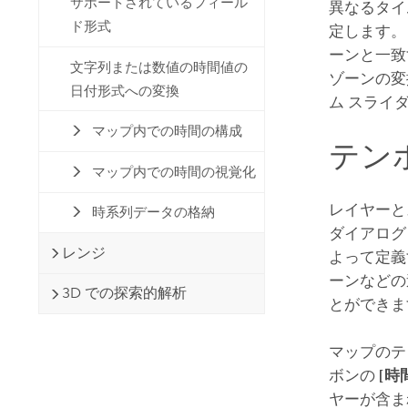
サポートされているフィール
異なるタイ
ド形式
定します。
ーンと一致
文字列または数値の時間値の
ゾーンの変
日付形式への変換
ム スライ
マップ内での時間の構成
テン
マップ内での時間の視覚化
レイヤーと
時系列データの格納
ダイアログ
レンジ
よって定義
ーンなどの
3D での探索的解析
とができま
マップのテ
ボンの
[時
ヤーが含ま