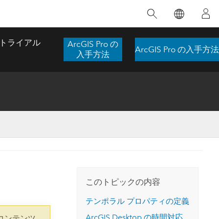
注目のトレーニング
注目の製品
注目のストーリー
注目
GIS について
イノベーションへの取り
組み
トライアル
ArcGIS Pro の
ArcGIS Pro の入手方法
合わせ
GIS とは
入手方法
スのアクセ
の実践
人工知能 (AI)
地理学的アプローチ
ロケーション インテリ
ジェンス
 更
デジタル トランスフォ
空間データ サイエンス: 解析を進化さ
ArcGIS Pro の概要
マップがライフラインとなるとき
The
ーメーション
品、開発
せる
ArcGIS Pro は、Esri の世界をリードする
2024 年にブラジルで発生した歴史的な洪水
著: J
ー
デジタル ツイン
GIS デスクトップ アプリケーションであ
の際、GIS 技術を専門とする企業である
このインストラクター主導型のコースで
本書
ンド
り、マッピング、解析、データ管理に用い
Codex は、30 日間で 17 件の緊急洪水アプ
は、データのパターンや関係性を明らかに
かつ
られています。 技術がどのようなものかを
リケーションを構築し、重要な救助活動を
このトピックの内容
するために使用される空間統計技術を探索
解決
確認したり、ハンズオンのインタラクティ
実現しました。
し、複雑な問題を解決する知見を引き出し
らか
ブ マップを試したり、製品の機能を調べた
テンポラル プロパティの定義
ます。
ストーリーを読む
り、無料トライアルを開始したりします。
本書
ArcGIS Desktop
の時間対応
コンテンツ