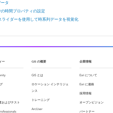
データ
での時間プロパティの設定
 スライダーを使用して時系列データを視覚化
ィー
GIS の概要
企業情報
nity
GIS とは
Esri について
ログ
ロケーション インテリジェ
Esri に連絡
ンス
採用情報
トレーニング
査およびテスト
オープンビジョン
ArcUser
rofessionals
パートナー