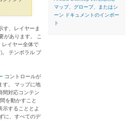
コースを探索
ArcGIS Pro の詳細
マップ、グローブ、またはシ
。
ーン ドキュメントのインポー
ト
示す、レイヤーま
要があります。 こ
、レイヤー全体で
)。 テンポラル プ
ー
コントロールが
す。 マップに地
時間対応コンテン
時間を動かすこと
表示することとよ
ずに、すべてのデ