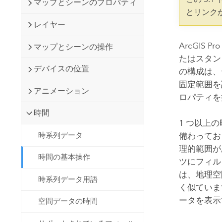
マップとシーンのプロパティ
開発者向けテクノロジー
自然資源
とリンク
マッピング &amp; 空間解析アプリ
レイヤー
ケーションの構築
すべての業種
ArcGIS Pro
マップとシーンの操作
たはスタン
すべてのプロダクト
デバイスの位置
の構成は、
固定範囲を
アニメーション
ロパティを
時間
1 つ以上
時系列データ
備わってお
理的範囲が
時間の基本操作
ツにフィル
は、地理空
時系列データ用語
く似ていま
ータを表示
空間データの時間