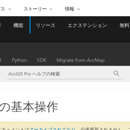
注目のイニシアティブ
ビス
ストーリー
情報
能
ESRI ストーリー
セルフサービス
ESRI について
ARCGIS の購入
ESRI に連絡
要
機能
リソース
エクステンション
無料
 サービス
織
ッピング
WhereNext Magazine
優れた地理空間情報活用へ
Esri について
ユーザー タイプ
ArcUser
サポートに問い
ータを空間的に表示および理解
エグゼクティブレベルのニ
の道
ArcGIS へのロールベー
ArcGIS ユーザー向け
ト
全
Esri のプログラムと取り組み
ュースと洞察
ス
的な技術リソース
析
Esri Community
ス
イベント
置情報を分析に活用
Esri ブログ
Esri ストア
ArcNews
ス
Python
SDK
Migrate from ArcMap
ArcGIS ブログ
実世界のグローバルな GIS
Esri の ArcGIS 製品
業界ニュースと ArcGIS
体
パートナー
ータ管理
技術革新
新情報
ドキュメント
間データの統合、編集、共有
購入方法
な開発
採用情報
インフラストラクチャ管理
Esri と The Science of Where
Esri 製品、パートナー製
ArcWatch
My Esri
GIS を活用して、最新の強靱で持続可能な未
メディアおよびアナリスト関
のポッドキャスト
者サブスクリプション
地理空間に関するニュ
来を創ります。 計画と運用に対する地理学
すべての機能
係者の方へ
ビジネスおよびテクノロジ
ス、見解、およびトレ
的アプローチは、インフラストラクチャ プ
の基本操作
ロジェクトが周囲の環境とどのように関連
ー リーダーの声
しているかをリーダーが理解するのに役立
ちます。
Esri に連絡
すべてのストーリー
1 ドキュメントは
アーカイブされており
、今後更新されません。 
インフラストラクチャ管理の探索