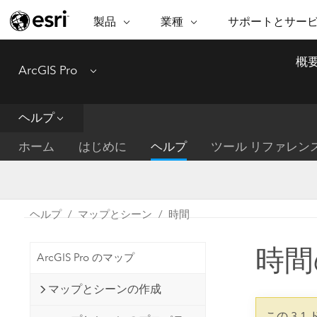
製品
業種
サポートとサー
ARCGIS
業種
サポートとサービス
機
概
ArcGIS Pro
Menu
ArcGIS の概要
建築・工業技術・建設
プロフェッショナル
非営利組
マ
Esri のエンタープライズ地理空間
コンサル
デ
テクニカル サポー
市民の安
プラットフォーム
ヘルプ
ビジネス
解
トレーニング
サイエン
ArcGIS Online
位
ホーム
はじめに
ヘルプ
ツール リファレン
自然保護
完全な SaaS マッピング プラット
地方自治
デ
フォーム
教育機関
空
持続可能
ArcGIS Pro
公共エネルギー
ヘルプ
マップとシーン
時間
電気通信
世界有数の GIS ソフトウェア
施設管理
時間
交通機関
ArcGIS Enterprise
ArcGIS Pro のマップ
保健福祉サービス
GIS とマッピングの基本的なシス
水道
マップとシーンの作成
テム
中央政府
この 3.