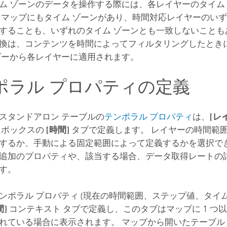
ム ゾーンのデータを操作する際には、各レイヤーのタイム
 マップにもタイム ゾーンがあり、時間対応レイヤーのいず
することも、いずれのタイム ゾーンとも一致しないことも
換は、コンテンツを時間によってフィルタリングしたとき
ダーから各レイヤーに適用されます。
ポラル プロパティの定義
スタンドアロン テーブルの
テンポラル プロパティ
は、
[レ
 ボックスの
[時間]
タブで定義します。 レイヤーの時間範
するか、手動による固定範囲によって定義するかを選択でき
追加のプロパティや、該当する場合、データ取得レートの
す。
ンポラル プロパティ (現在の時間範囲、ステップ値、タイム 
間]
コンテキスト タブで定義し、このタブはマップに 1 つ
れている場合に表示されます。 マップから開いたテーブル