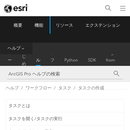
概要
機能
リソース
エクステンション
ArcGIS Pro
Menu
ツ
ー
ル
ヘルプ
は
ホ
ヘ
リ
Migrate
じ
ー
ル
フ
Python
SDK
from
め
ム
プ
ァ
ArcMap
に
レ
ン
ヘルプ
ワークフロー
タスク
タスクの作成
ス
タスクとは
タスクを開く/タスクの実行