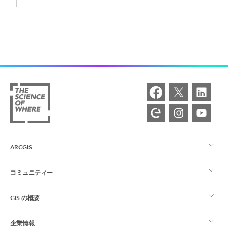
ARCGIS
コミュニティー
ArcGIS の概要
GIS の概要
Esri Community
マッピング
企業情報
GIS とは
ArcGIS ブログ