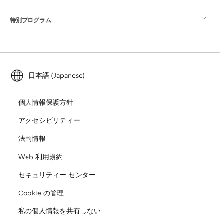
ArcGIS Pro
特別プログラム
Esri について
ロケーション インテリジェンス
業界ブログ
ArcGIS Enterprise
ArcGIS for Personal Use
Esri に連絡
トレーニング
ユーザー調査およびテスト
ArcGIS Online
ArcGIS for Student Use
日本語 (Japanese)
採用情報
ArcUser
Esri Young Professionals Network
開発者向けテクノロジー
自然保護
個人情報保護方針
オープンビジョン
ArcNews
イベント
ArcGIS Location Platform
アクセシビリティー
災害対応
パートナー
ArcWatch
法的情報
Esri ストア
教育機関
Web 利用規約
企業行動規範
Esri Press
ArcGIS Architecture Center
セキュリティー センター
非営利組織
環境および持続可能性の取り組み
Esri ビデオ
Cookie の管理
私の個人情報を共有しない
人種的平等
サイトマップ
GIS 用語集