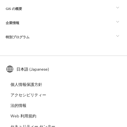
GIS の概要
Esri Community
マッピング
企業情報
GIS とは
ArcGIS ブログ
ArcGIS Pro
特別プログラム
Esri について
ロケーション インテリジェンス
業界ブログ
ArcGIS Enterprise
ArcGIS for Personal Use
Esri に連絡
トレーニング
ユーザー調査およびテスト
ArcGIS Online
ArcGIS for Student Use
日本語 (Japanese)
採用情報
ArcUser
Esri Young Professionals Network
開発者向けテクノロジー
自然保護
個人情報保護方針
オープンビジョン
ArcNews
イベント
ArcGIS Location Platform
アクセシビリティー
災害対応
パートナー
ArcWatch
法的情報
Esri ストア
教育機関
Web 利用規約
企業行動規範
Esri Press
ArcGIS Architecture Center
セキュリティー センター