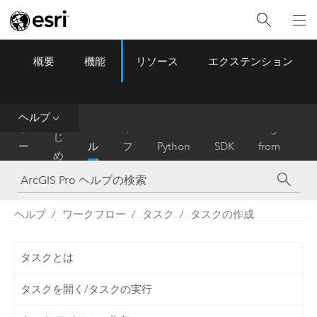
概要
機能
リソース
エクステンション
ArcGIS Pro
Menu
ツ
ー
ル
ヘルプ
は
ホ
ヘ
リ
Migrate
じ
ー
ル
フ
Python
SDK
from
め
ム
プ
ァ
ArcMap
に
レ
ン
ヘルプ
ワークフロー
タスク
タスクの作成
ス
タスクとは
タスクを開く/タスクの実行