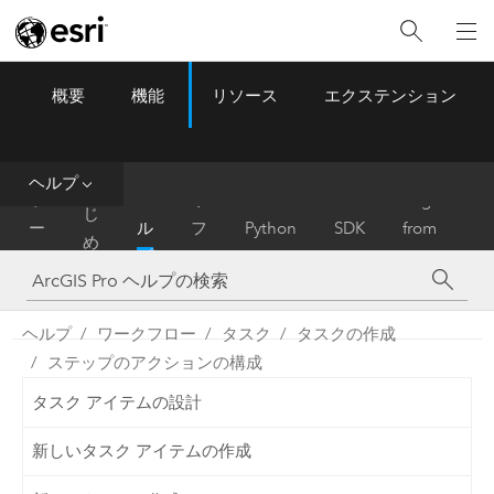
概要
機能
リソース
エクステンション
ArcGIS Pro
Menu
ツ
ー
ル
ヘルプ
は
ホ
ヘ
リ
Migrate
じ
ー
ル
フ
Python
SDK
from
め
ム
プ
ァ
ArcMap
に
レ
ン
ヘルプ
ワークフロー
タスク
タスクの作成
ス
ステップのアクションの構成
タスク アイテムの設計
新しいタスク アイテムの作成