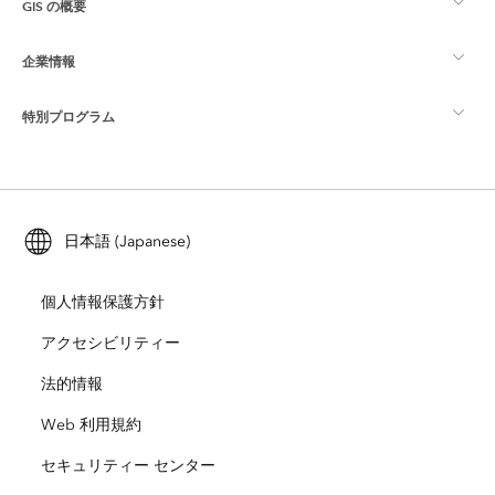
GIS の概要
Esri Community
マッピング
企業情報
GIS とは
ArcGIS ブログ
ArcGIS Pro
特別プログラム
Esri について
ロケーション インテリジェンス
業界ブログ
ArcGIS Enterprise
ArcGIS for Personal Use
Esri に連絡
トレーニング
ユーザー調査およびテスト
ArcGIS Online
ArcGIS for Student Use
日本語 (Japanese)
採用情報
ArcUser
Esri Young Professionals Network
開発者向けテクノロジー
自然保護
個人情報保護方針
オープンビジョン
ArcNews
イベント
ArcGIS Location Platform
アクセシビリティー
災害対応
パートナー
ArcWatch
法的情報
Esri ストア
教育機関
Web 利用規約
企業行動規範
Esri Press
ArcGIS Architecture Center
セキュリティー センター
非営利組織
環境および持続可能性の取り組み