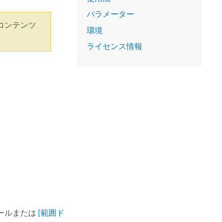
コースを探索
ArcGIS Pro の詳細
パラメーター
コンテンツ
環境
。
ライセンス情報
ールまたは
[範囲ド