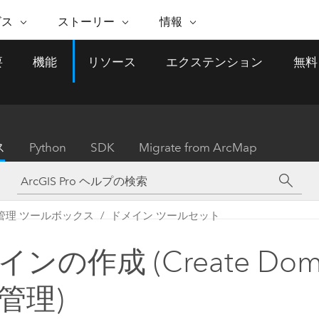
注目のイニシアティブ
ビス
ストーリー
情報
能
ESRI ストーリー
セルフサービス
ESRI について
ARCGIS の購入
ESRI に連絡
要
機能
リソース
エクステンション
無料
 サービス
織
ッピング
WhereNext Magazine
優れた地理空間情報活用へ
Esri について
ユーザー タイプ
ArcUser
サポートに問い
ータを空間的に表示および理解
エグゼクティブレベルのニ
の道
ArcGIS へのロールベー
ArcGIS ユーザー向け
ト
全
Esri のプログラムと取り組み
ュースと洞察
ス
的な技術リソース
析
Esri Community
ス
イベント
置情報を分析に活用
Esri ブログ
Esri ストア
ArcNews
ス
Python
SDK
Migrate from ArcMap
ArcGIS ブログ
実世界のグローバルな GIS
Esri の ArcGIS 製品
業界ニュースと ArcGIS
体
パートナー
ータ管理
技術革新
新情報
ドキュメント
間データの統合、編集、共有
購入方法
な開発
採用情報
インフラストラクチャ管理
Esri と The Science of Where
Esri 製品、パートナー製
ArcWatch
My Esri
管理 ツールボックス
ドメイン ツールセット
GIS を活用して、最新の強靱で持続可能な未
メディアおよびアナリスト関
のポッドキャスト
者サブスクリプション
地理空間に関するニュ
来を創ります。 計画と運用に対する地理学
すべての機能
係者の方へ
ビジネスおよびテクノロジ
ス、見解、およびトレ
的アプローチは、インフラストラクチャ プ
ンの作成 (Create Doma
ロジェクトが周囲の環境とどのように関連
ー リーダーの声
しているかをリーダーが理解するのに役立
管理)
ちます。
Esri に連絡
すべてのストーリー
インフラストラクチャ管理の探索