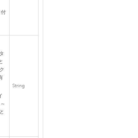
日付
タ
と
ダク
有
String
イ
 ～
と