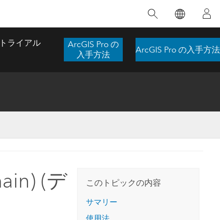
注目のトレーニング
注目の製品
注目のストーリー
注目
GIS について
イノベーションへの取り
組み
トライアル
ArcGIS Pro の
ArcGIS Pro の入手方法
合わせ
GIS とは
入手方法
スのアクセ
の実践
人工知能 (AI)
地理学的アプローチ
ロケーション インテリ
ジェンス
 更
デジタル トランスフォ
空間データ サイエンス: 解析を進化さ
ArcGIS Pro の概要
マップがライフラインとなるとき
The
ーメーション
品、開発
せる
ArcGIS Pro は、Esri の世界をリードする
2024 年にブラジルで発生した歴史的な洪水
著: J
ー
デジタル ツイン
GIS デスクトップ アプリケーションであ
の際、GIS 技術を専門とする企業である
このインストラクター主導型のコースで
本書
ンド
り、マッピング、解析、データ管理に用い
Codex は、30 日間で 17 件の緊急洪水アプ
in) (デ
は、データのパターンや関係性を明らかに
かつ
られています。 技術がどのようなものかを
リケーションを構築し、重要な救助活動を
このトピックの内容
するために使用される空間統計技術を探索
解決
確認したり、ハンズオンのインタラクティ
実現しました。
し、複雑な問題を解決する知見を引き出し
らか
ブ マップを試したり、製品の機能を調べた
サマリー
ます。
ストーリーを読む
り、無料トライアルを開始したりします。
本書
使用法