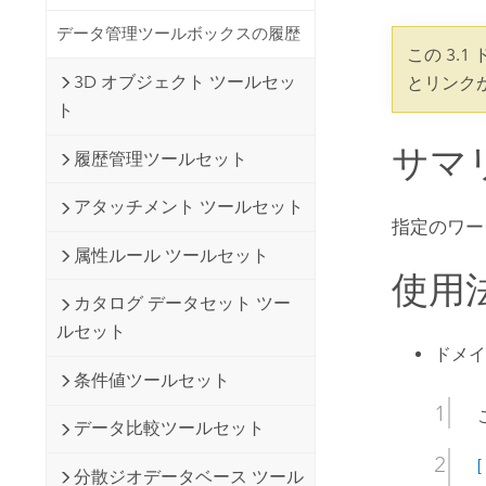
開発者向けテクノロジー
自然資源
データ管理ツールボックスの履歴
マッピング &amp; 空間解析アプリ
この 3.
ケーションの構築
3D オブジェクト ツールセッ
とリンク
すべての業種
ト
すべてのプロダクト
サマ
履歴管理ツールセット
アタッチメント ツールセット
指定のワー
属性ルール ツールセット
使用
カタログ データセット ツー
ルセット
ドメイ
条件値ツールセット
データ比較ツールセット
分散ジオデータベース ツール