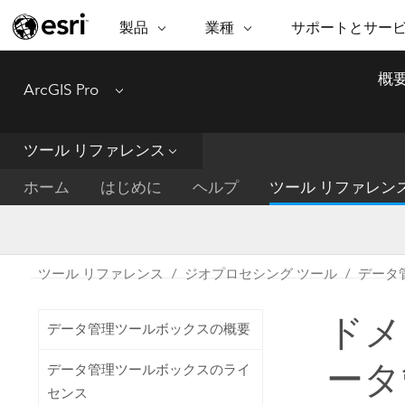
製品
業種
サポートとサー
ARCGIS
業種
サポートとサービス
機
概
ArcGIS Pro
Menu
ArcGIS の概要
建築・工業技術・建設
プロフェッショナル
非営利組
マ
Esri のエンタープライズ地理空間
コンサル
デ
テクニカル サポー
市民の安
プラットフォーム
ツール リファレンス
ビジネス
解
トレーニング
サイエン
ArcGIS Online
位
ホーム
はじめに
ヘルプ
ツール リファレン
自然保護
完全な SaaS マッピング プラット
地方自治
デ
フォーム
教育機関
空
持続可能
ArcGIS Pro
公共エネルギー
ツール リファレンス
ジオプロセシング ツール
データ
電気通信
世界有数の GIS ソフトウェア
施設管理
ドメイ
交通機関
ArcGIS Enterprise
データ管理ツールボックスの概要
保健福祉サービス
GIS とマッピングの基本的なシス
水道
ータ
データ管理ツールボックスのライ
テム
中央政府
センス