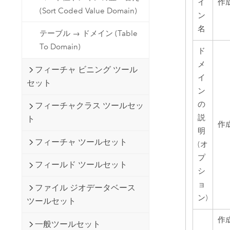
イ
作
(Sort Coded Value Domain)
ン
名
テーブル → ドメイン (Table
To Domain)
ド
メ
フィーチャ ビニング ツール
イ
セット
ン
の
フィーチャクラス ツールセッ
説
ト
作
明
フィーチャ ツールセット
(オ
プ
フィールド ツールセット
シ
ョ
ファイル ジオデータベース
ン)
ツールセット
作
一般ツールセット