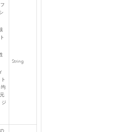
 フ
シ
該
ト
性
String
ィ
メト
を均
元
 ジ
つの