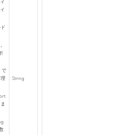
メイ
タイ
ルド
す。
ポ
 で
有理
String
rt
しま
ng
整数