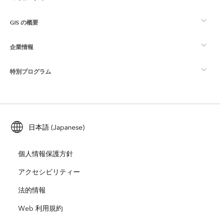
GIS の概要
Esri Community
マッピング
企業情報
GIS とは
ArcGIS ブログ
ArcGIS Pro
特別プログラム
Esri について
ロケーション インテリジェンス
業界ブログ
ArcGIS Enterprise
ArcGIS for Personal Use
Esri に連絡
トレーニング
ユーザー調査およびテスト
ArcGIS Online
ArcGIS for Student Use
日本語 (Japanese)
採用情報
ArcUser
Esri Young Professionals Network
開発者向けテクノロジー
自然保護
個人情報保護方針
オープンビジョン
ArcNews
イベント
ArcGIS Location Platform
アクセシビリティー
災害対応
パートナー
ArcWatch
法的情報
Esri ストア
教育機関
Web 利用規約
企業行動規範
Esri Press
ArcGIS Architecture Center