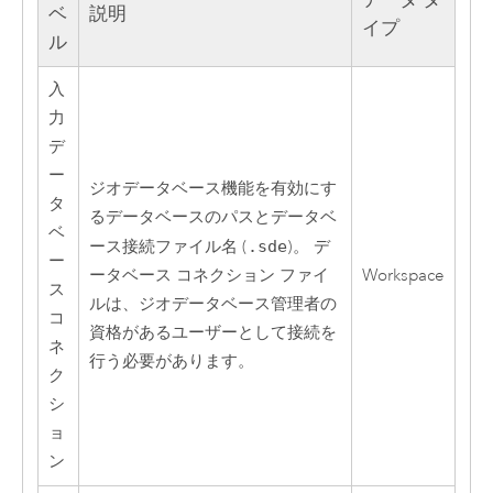
ベ
説明
イプ
ル
入
力
デ
ー
ジオデータベース機能を有効にす
タ
るデータベースのパスとデータベ
ベ
ース接続ファイル名 (
.sde
)。 デ
ー
ータベース コネクション ファイ
Workspace
ス
ルは、ジオデータベース管理者の
コ
資格があるユーザーとして接続を
ネ
行う必要があります。
ク
シ
ョ
ン