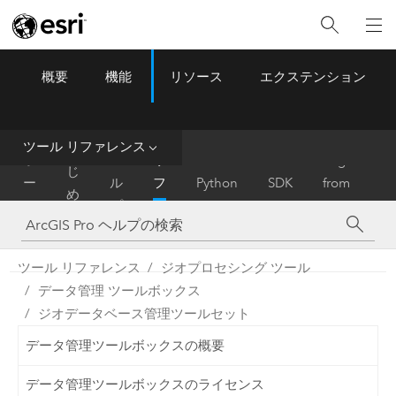
概要
機能
リソース
エクステンション
ArcGIS Pro
Menu
ツ
ー
ル
ツール リファレンス
は
ホ
ヘ
リ
Migrate
じ
ー
ル
フ
Python
SDK
from
め
ム
プ
ァ
ArcMap
に
レ
ン
ツール リファレンス
ジオプロセシング ツール
ス
データ管理 ツールボックス
ジオデータベース管理ツールセット
データ管理ツールボックスの概要
データ管理ツールボックスのライセンス