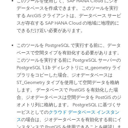
このツールを使用して、
SAP HANA Cloud
にジオ
データベースを作成できます。 このツールを実行
する ArcGIS クライアントは、データベース サービ
スが存在する
SAP HANA Cloud
の地域に地理的に
できるだけ近い必要があります。
このツールを
PostgreSQL
で実行する前に、データ
ベースで空間タイプを有効化する必要があります。
このツールを実行する前に
PostgreSQL
サーバーの
PostgreSQL
lib
ディレクトリに st_geometry ライ
ブラリをコピーした場合、ジオデータベースは
ST_Geometry タイプを使用して空間データを格納
します。 データベースで
PostGIS
を有効化した場
合、ジオデータベースは空間データを
PostGIS
のジ
オメトリ列に格納します。
PostgreSQL
に基づくサ
ービスとしての
クラウド データベース インスタン
ス
の場合は、ジオデータベースを有効化する前にイ
ンスタンスで
PostGIS
を使用できることを確認しま