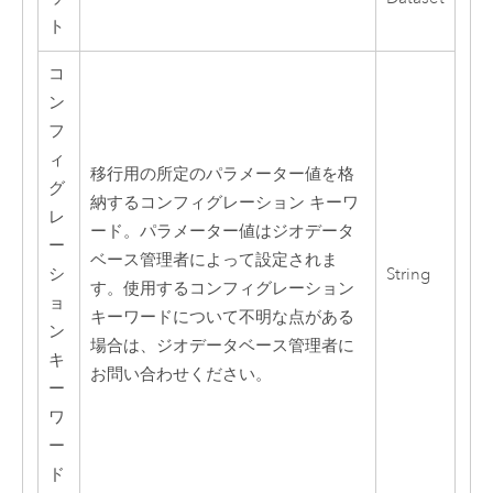
ト
コ
ン
フ
ィ
移行用の所定のパラメーター値を格
グ
納するコンフィグレーション キーワ
レ
ード。パラメーター値はジオデータ
ー
ベース管理者によって設定されま
シ
String
す。使用するコンフィグレーション
ョ
キーワードについて不明な点がある
ン
場合は、ジオデータベース管理者に
キ
お問い合わせください。
ー
ワ
ー
ド