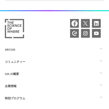
ARCGIS
コミュニティー
ArcGIS の概要
GIS の概要
Esri Community
マッピング
企業情報
GIS とは
ArcGIS ブログ
ArcGIS Pro
特別プログラム
Esri について
ロケーション インテリジェンス
業界ブログ
ArcGIS Enterprise