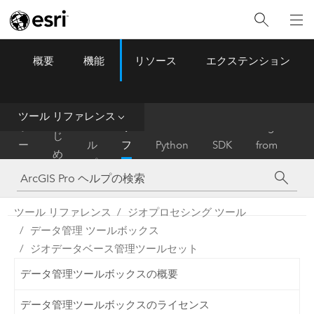
概要
機能
リソース
エクステンション
ArcGIS Pro
Menu
ツ
ー
ル
ツール リファレンス
は
ホ
ヘ
リ
Migrate
じ
ー
ル
フ
Python
SDK
from
め
ム
プ
ァ
ArcMap
に
レ
ン
ツール リファレンス
ジオプロセシング ツール
ス
データ管理 ツールボックス
ジオデータベース管理ツールセット
データ管理ツールボックスの概要
データ管理ツールボックスのライセンス