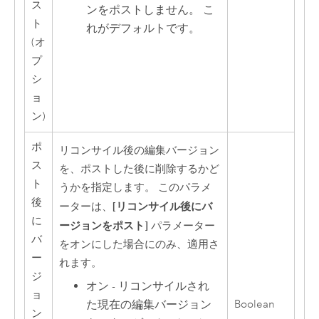
ス
ンをポストしません。 こ
ト
れがデフォルトです。
(オ
プ
シ
ョ
ン)
ポ
リコンサイル後の編集バージョン
ス
を、ポストした後に削除するかど
ト
うかを指定します。 このパラメ
後
[リコンサイル後にバ
ーターは、
に
ージョンをポスト]
パラメーター
バ
をオンにした場合にのみ、適用さ
ー
れます。
ジ
オン - リコンサイルされ
ョ
Boolean
た現在の編集バージョン
ン