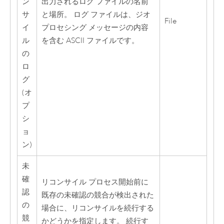
ン
出力されるログ ファイルの名前
サ
と場所。 ログ ファイルは、ジオ
File
イ
プロセシング メッセージの内容
ル
を含む ASCII ファイルです。
の
ロ
グ
(オ
プ
シ
ョ
ン)
未
確
リコンサイル プロセス開始前に
認
既存の未確認の競合が検出された
の
場合に、リコンサイルを続行する
競
かどうかを指定します。 続行す