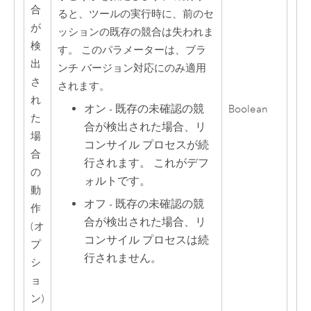
合
ると、ツールの実行時に、前のセ
が
ッションの既存の競合は失われま
検
す。 このパラメーターは、ブラ
出
ンチ バージョン対応にのみ適用
さ
されます。
れ
オン - 既存の未確認の競
Boolean
た
合が検出された場合、リ
場
コンサイル プロセスが続
合
行されます。 これがデフ
の
ォルトです。
動
オフ - 既存の未確認の競
作
合が検出された場合、リ
(オ
コンサイル プロセスは続
プ
行されません。
シ
ョ
ン)