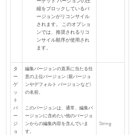
ーゲット バージョンの圧
縮をブロックしているバ
ージョンがリコンサイル
されます。 このオプショ
ンでは、推奨されるリコ
ンサイル順序が使用され
ます。
タ
編集バージョンの直系に当たる任
ー
意の上位バージョン (親バージョ
ゲ
ンやデフォルト バージョンなど)
ッ
の名前。
ト
バ
このバージョンは、通常、編集バ
ー
ージョンに含めたい他のバージョ
ジ
String
ンからの編集内容を含んでいま
ョ
す。