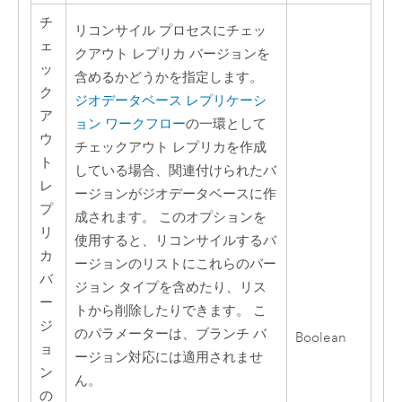
チ
リコンサイル プロセスにチェッ
ェ
クアウト レプリカ バージョンを
ッ
含めるかどうかを指定します。
ク
ジオデータベース レプリケーシ
ア
ョン ワークフロー
の一環として
ウ
チェックアウト レプリカを作成
ト
している場合、関連付けられたバ
レ
ージョンがジオデータベースに作
プ
成されます。 このオプションを
リ
使用すると、リコンサイルするバ
カ
ージョンのリストにこれらのバー
バ
ジョン タイプを含めたり、リス
ー
トから削除したりできます。 こ
ジ
のパラメーターは、ブランチ バ
Boolean
ョ
ージョン対応には適用されませ
ン
ん。
の