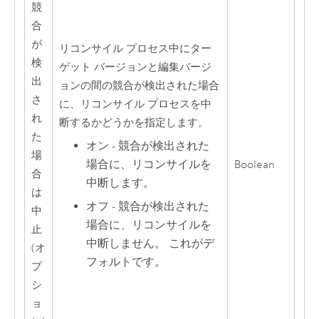
競
合
が
リコンサイル プロセス中にター
検
ゲット バージョンと編集バージ
出
ョンの間の競合が検出された場合
さ
に、リコンサイル プロセスを中
れ
断するかどうかを指定します。
た
オン - 競合が検出された
場
場合に、リコンサイルを
Boolean
合
中断します。
は
オフ - 競合が検出された
中
場合に、リコンサイルを
止
中断しません。 これがデ
(オ
フォルトです。
プ
シ
ョ