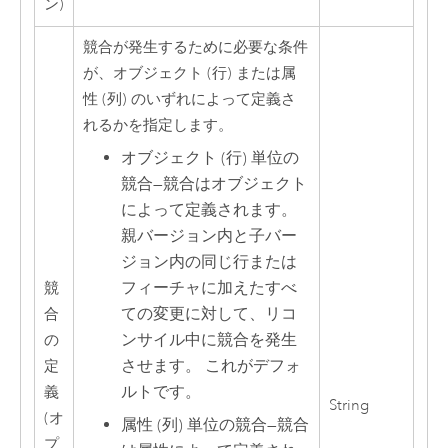
ン)
競合が発生するために必要な条件
が、オブジェクト (行) または属
性 (列) のいずれによって定義さ
れるかを指定します。
オブジェクト (行) 単位の
競合
—
競合はオブジェクト
によって定義されます。
親バージョン内と子バー
ジョン内の同じ行または
フィーチャに加えたすべ
競
ての変更に対して、リコ
合
ンサイル中に競合を発生
の
させます。 これがデフォ
定
ルトです。
義
String
(オ
属性 (列) 単位の競合
—
競合
プ