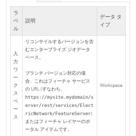
ラ
データ タ
ベ
説明
イプ
ル
リコンサイルするバージョンを含
むエンタープライズ ジオデータ
入
ベース。
力
ワ
ブランチ バージョン対応の場
ー
合、これはフィーチャ サービス
ク
Workspace
の URL (すなわち、
ス
https://mysite.mydomain/s
ペ
erver/rest/services/Elect
ー
ricNetwork/FeatureServer
)
ス
またはフィーチャ レイヤーのポ
ータル アイテムです。