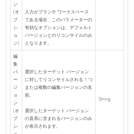
ン
(オ
入力がブランチ ワークスペース
プ
である場合、このパラメーターの
シ
有効なオプションは、デフォルト
ョ
バージョンとのリコンサイルのみ
ン)
となります。
編
集
バ
選択したターゲット バージョン
ー
に対してリコンサイルされる 1 つ
ジ
または複数の編集バージョンの名
ョ
前。
String
ン
(オ
選択したターゲット バージョン
プ
の直系に含まれるバージョンのみ
シ
が表示されます。