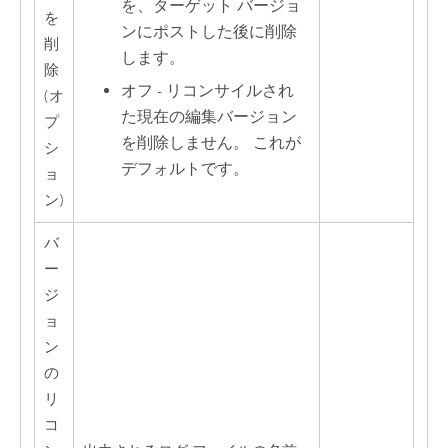
を、ターゲット バージョ
を
ンにポストした後に削除
削
します。
除
オフ - リコンサイルされ
(オ
た現在の編集バージョン
プ
を削除しません。 これが
シ
デフォルトです。
ョ
ン)
バ
ー
ジ
ョ
ン
の
リ
コ