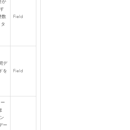
要が
す
整数
Field
 タ
間デ
ドを
Field
ター
ま
ン
デー