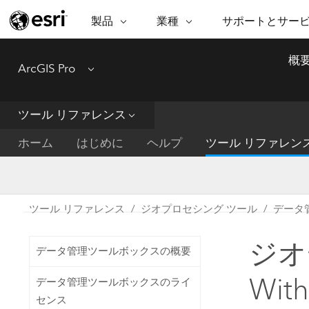
製品
業種
サポートとサー
ARCGIS
業種
サポートとサービス
機
概
ArcGIS Pro
Menu
ArcGIS の概要
建築・工業技術・建設
プロフェッショナル
非営利組
マ
Esri のエンタープライズ地理空間
コンサル
デ
テクニカル サポー
市民の安
プラットフォーム
ツール リファレンス
ビジネス
解
トレーニング
サイエン
ArcGIS Online
位
ホーム
はじめに
ヘルプ
ツール リファレン
自然保護
完全な SaaS マッピング プラット
地方自治
デ
フォーム
教育機関
空
持続可能
ArcGIS Pro
公共エネルギー
ツール リファレンス
ジオプロセシング ツール
データ
電気通信
世界有数の GIS ソフトウェア
施設管理
ジオ
交通機関
ArcGIS Enterprise
データ管理ツールボックスの概要
保健福祉サービス
GIS とマッピングの基本的なシス
水道
Wit
データ管理ツールボックスのライ
テム
中央政府
センス