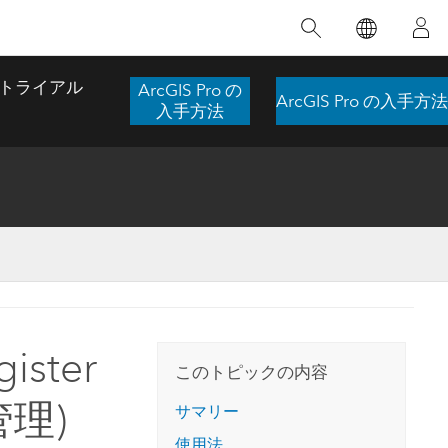
注目のトレーニング
注目の製品
注目のストーリー
注目
GIS について
イノベーションへの取り
組み
トライアル
ArcGIS Pro の
ArcGIS Pro の入手方法
合わせ
GIS とは
入手方法
スのアクセ
の実践
人工知能 (AI)
地理学的アプローチ
ロケーション インテリ
ジェンス
 更
デジタル トランスフォ
空間データ サイエンス: 解析を進化さ
ArcGIS Pro の概要
マップがライフラインとなるとき
The
ーメーション
品、開発
せる
ArcGIS Pro は、Esri の世界をリードする
2024 年にブラジルで発生した歴史的な洪水
著: J
ー
デジタル ツイン
GIS デスクトップ アプリケーションであ
の際、GIS 技術を専門とする企業である
このインストラクター主導型のコースで
本書
ンド
り、マッピング、解析、データ管理に用い
Codex は、30 日間で 17 件の緊急洪水アプ
ster
は、データのパターンや関係性を明らかに
かつ
られています。 技術がどのようなものかを
リケーションを構築し、重要な救助活動を
このトピックの内容
するために使用される空間統計技術を探索
解決
確認したり、ハンズオンのインタラクティ
実現しました。
し、複雑な問題を解決する知見を引き出し
管理)
らか
ブ マップを試したり、製品の機能を調べた
サマリー
ます。
ストーリーを読む
り、無料トライアルを開始したりします。
本書
使用法