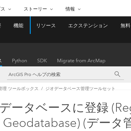
注目のイニシアティブ
ビス
ストーリー
情報
能
ESRI ストーリー
セルフサービス
ESRI について
ARCGIS の購入
ESRI に連絡
要
機能
リソース
エクステンション
無料
 サービス
織
ッピング
WhereNext Magazine
優れた地理空間情報活用へ
Esri について
ユーザー タイプ
ArcUser
サポートに問い
ータを空間的に表示および理解
エグゼクティブレベルのニ
の道
ArcGIS へのロールベー
ArcGIS ユーザー向け
ト
全
Esri のプログラムと取り組み
ュースと洞察
ス
的な技術リソース
析
Esri Community
ス
イベント
置情報を分析に活用
Esri ブログ
Esri ストア
ArcNews
ス
Python
SDK
Migrate from ArcMap
ArcGIS ブログ
実世界のグローバルな GIS
Esri の ArcGIS 製品
業界ニュースと ArcGIS
体
パートナー
ータ管理
技術革新
新情報
ドキュメント
間データの統合、編集、共有
購入方法
な開発
採用情報
インフラストラクチャ管理
Esri と The Science of Where
Esri 製品、パートナー製
ArcWatch
My Esri
管理 ツールボックス
ジオデータベース管理ツールセット
GIS を活用して、最新の強靱で持続可能な未
メディアおよびアナリスト関
のポッドキャスト
者サブスクリプション
地理空間に関するニュ
来を創ります。 計画と運用に対する地理学
すべての機能
係者の方へ
ビジネスおよびテクノロジ
ス、見解、およびトレ
的アプローチは、インフラストラクチャ プ
データベースに登録 (Regi
ロジェクトが周囲の環境とどのように関連
ー リーダーの声
しているかをリーダーが理解するのに役立
h Geodatabase) (データ
ちます。
Esri に連絡
すべてのストーリー
インフラストラクチャ管理の探索