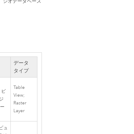
は、ジオデータベース
。
データ
タイプ
Table
 ビ
View;
ジ
Raster
ベー
Layer
ビュ