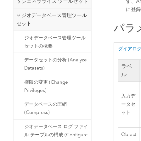
ず、A
ジェネラライズ ツールセット
に登録
ジオデータベース管理ツール
セット
パラ
ジオデータベース管理ツール
セットの概要
ダイアロ
データセットの分析 (Analyze
ラベ
Datasets)
ル
権限の変更 (Change
Privileges)
入力デ
ータセ
データベースの圧縮
ット
(Compress)
ジオデータベース ログ ファイ
Object
ル テーブルの構成 (Configure