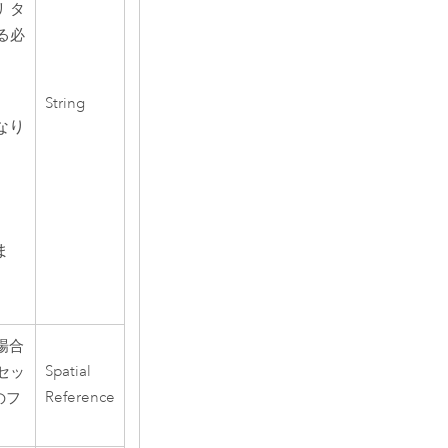
 タ
る必
String
なり
。
ま
場合
Spatial
セッ
Reference
のフ