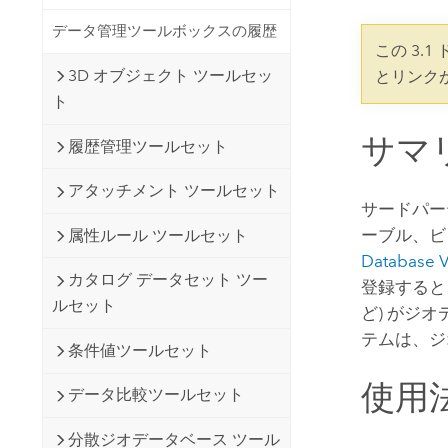
開発者向けテクノロジー
自然資源
データ管理ツールボックスの履歴
マッピング &amp; 空間解析アプリ
この 3.
ケーションの構築
3D オブジェクト ツールセッ
とリンク
すべての業種
ト
すべてのプロダクト
サマ
履歴管理ツールセット
アタッチメント ツールセット
サードパー
ーブル、ビ
属性ルール ツールセット
Database V
カタログ データセット ツー
登録すると
ルセット
ど) がジ
テムは、ジ
条件値ツールセット
使用
データ比較ツールセット
分散ジオデータベース ツール