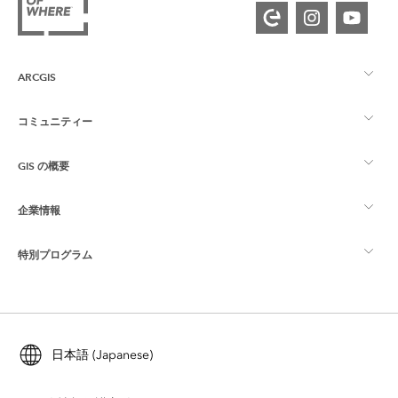
ARCGIS
コミュニティー
ArcGIS の概要
GIS の概要
Esri Community
マッピング
企業情報
GIS とは
ArcGIS ブログ
ArcGIS Pro
特別プログラム
Esri について
ロケーション インテリジェンス
業界ブログ
ArcGIS Enterprise
ArcGIS for Personal Use
Esri に連絡
トレーニング
ユーザー調査およびテスト
ArcGIS Online
ArcGIS for Student Use
日本語 (Japanese)
採用情報
ArcUser
Esri Young Professionals Network
開発者向けテクノロジー