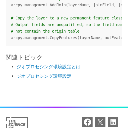
arcpy.management.AddJoin(layerName, joinField, joinT
# Copy the layer to a new permanent feature class
# Output fields are unqualified, so the field name 
# not contain the origin table
arcpy.management.CopyFeatures(layerName, outFeature
関連トピック
ジオプロセシング環境設定とは
ジオプロセシング環境設定