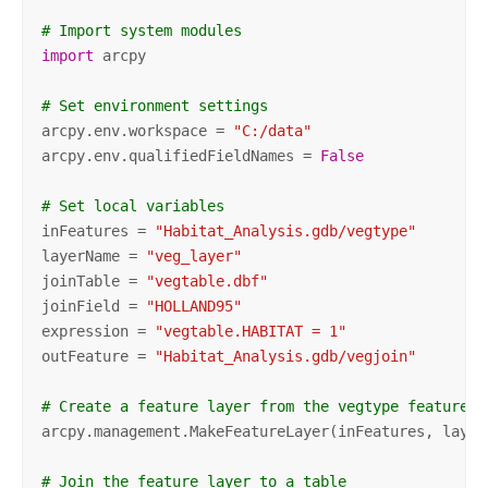
# Import system modules
import
 arcpy

# Set environment settings
arcpy.env.workspace = 
"C:/data"
arcpy.env.qualifiedFieldNames = 
False
# Set local variables    
inFeatures = 
"Habitat_Analysis.gdb/vegtype"
layerName = 
"veg_layer"
joinTable = 
"vegtable.dbf"
joinField = 
"HOLLAND95"
expression = 
"vegtable.HABITAT = 1"
outFeature = 
"Habitat_Analysis.gdb/vegjoin"
# Create a feature layer from the vegtype feature c
arcpy.management.MakeFeatureLayer(inFeatures, layerN
# Join the feature layer to a table