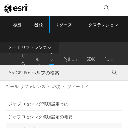
概要
機能
リソース
エクステンション
ArcGIS Pro
Menu
ツ
ー
ル
ツール リファレンス
は
ホ
ヘ
リ
Migrate
じ
ー
ル
フ
Python
SDK
from
め
ム
プ
ァ
ArcMap
に
レ
ン
ツール リファレンス
環境
フィールド
ス
ジオプロセシング環境設定とは
ジオプロセシング環境設定の概要