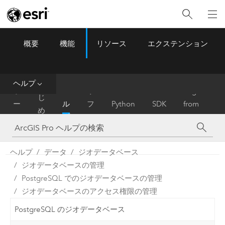
概要
機能
リソース
エクステンション
ArcGIS Pro
Menu
ツ
ー
ル
ヘルプ
は
ホ
ヘ
リ
Migrate
じ
ー
ル
フ
Python
SDK
from
め
ム
プ
ァ
ArcMap
に
レ
ン
ヘルプ
データ
ジオデータベース
ス
ジオデータベースの管理
PostgreSQL でのジオデータベースの管理
ジオデータベースのアクセス権限の管理
PostgreSQL のジオデータベース