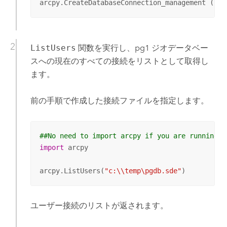
arcpy.CreateDatabaseConnection_management (
"c:
ListUsers
関数を実行し、pg1 ジオデータベー
スへの現在のすべての接続をリストとして取得し
ます。
前の手順で作成した接続ファイルを指定します。
##No need to import arcpy if you are running f
import
 arcpy

arcpy.ListUsers(
"c:\\temp\pgdb.sde"
)
ユーザー接続のリストが返されます。